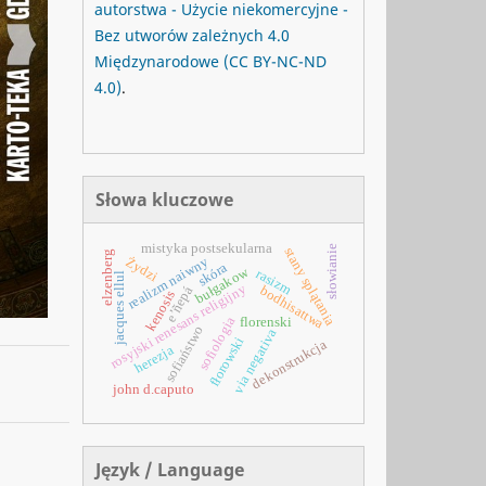
autorstwa - Użycie niekomercyjne -
Bez utworów zależnych 4.0
Międzynarodowe
(CC BY-NC-ND
4.0)
.
Słowa kluczowe
mistyka postsekularna
słowianie
stany splątania
elzenberg
Żydzi
realizm naiwny
skóra
bułgakow
rasizm
jacques ellul
rosyjski renesans religijny
bodhisattwa
e’ñepá
kenosis
sofiologia
florenski
sofiaństwo
via negativa
fłorowski
dekonstrukcja
herezja
john d.caputo
Język / Language