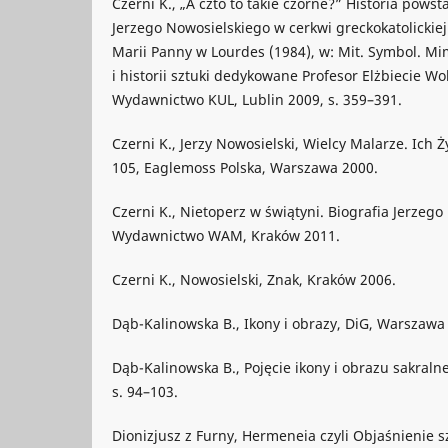
Czerni K., „A czto to takie czorne?” Historia powsta
Jerzego Nowosielskiego w cerkwi greckokatolickiej
Marii Panny w Lourdes (1984), w: Mit. Symbol. Mim
i historii sztuki dedykowane Profesor Elżbiecie Wo
Wydawnictwo KUL, Lublin 2009, s. 359–391.
Czerni K., Jerzy Nowosielski, Wielcy Malarze. Ich Ży
105, Eaglemoss Polska, Warszawa 2000.
Czerni K., Nietoperz w świątyni. Biografia Jerzego
Wydawnictwo WAM, Kraków 2011.
Czerni K., Nowosielski, Znak, Kraków 2006.
Dąb-Kalinowska B., Ikony i obrazy, DiG, Warszawa
Dąb-Kalinowska B., Pojęcie ikony i obrazu sakralne
s. 94–103.
Dionizjusz z Furny, Hermeneia czyli Objaśnienie szt