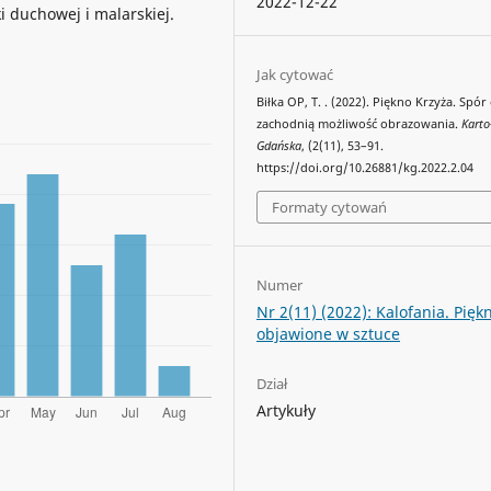
2022-12-22
ki duchowej i malarskiej.
Jak cytować
Biłka OP, T. . (2022). Piękno Krzyża. Spór
zachodnią możliwość obrazowania.
Karto
Gdańska
, (2(11), 53–91.
https://doi.org/10.26881/kg.2022.2.04
Formaty cytowań
Numer
Nr 2(11) (2022): Kalofania. Pięk
objawione w sztuce
Dział
Artykuły