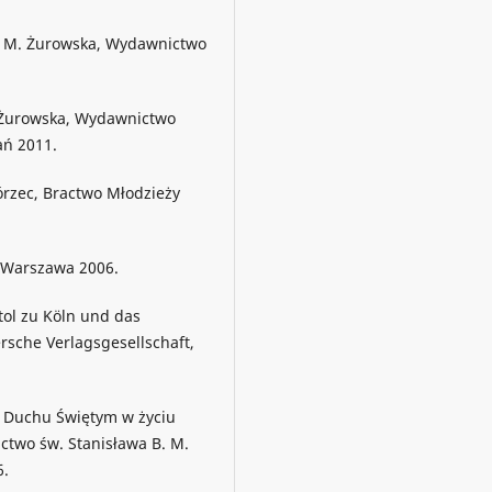
m. M. Żurowska, Wydawnictwo
. Żurowska, Wydawnictwo
ań 2011.
górzec, Bractwo Młodzieży
, Warszawa 2006.
tol zu Köln und das
rsche Verlagsgesellschaft,
 o Duchu Świętym w życiu
nictwo św. Stanisława B. M.
6.