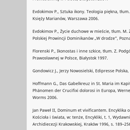
Evdokimov P., Sztuka ikony. Teologia piękna, tłu
Księży Marianów, Warszawa 2006.
Evdokimov P., Życie duchowe w mieście, tłum. M
Polskiej Prowincji Dominikanów „W drodze”, Pozn
Florenski P., Ikonostas i inne szkice, tłum. Z. Pod
Prawosławnej w Polsce, Białystok 1997.
Gondowicz J., Jerzy Nowosielski, Edipresse Polska
Hoffmann G., Das Gabelkreuz in St. Maria im Kapi
Phänomen der Crucifixi dolorosi in Europa, Werne
Worms 2006.
Jan Paweł II, Dominum et vivificantem. Encyklika
Kościoła i świata, w: tenże, Encykliki, t. 1, Wydaw
Archidiecezji Krakowskiej, Kraków 1996, s. 189–25