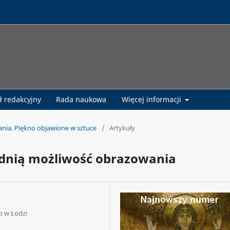
ł redakcyjny
Rada naukowa
Więcej informacji
fania. Piękno objawione w sztuce
/
Artykuły
odnią możliwość obrazowania
o w Łodzi