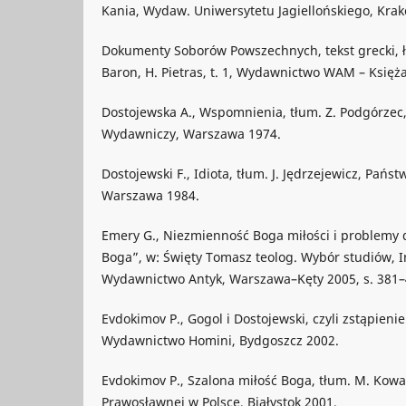
Kania, Wydaw. Uniwersytetu Jagiellońskiego, Kra
Dokumenty Soborów Powszechnych, tekst grecki, łac
Baron, H. Pietras, t. 1, Wydawnictwo WAM – Księża
Dostojewska A., Wspomnienia, tłum. Z. Podgórzec
Wydawniczy, Warszawa 1974.
Dostojewski F., Idiota, tłum. J. Jędrzejewicz, Pań
Warszawa 1984.
Emery G., Niezmienność Boga miłości i problemy d
Boga”, w: Święty Tomasz teolog. Wybór studiów, I
Wydawnictwo Antyk, Warszawa–Kęty 2005, s. 381–
Evdokimov P., Gogol i Dostojewski, czyli zstąpienie
Wydawnictwo Homini, Bydgoszcz 2002.
Evdokimov P., Szalona miłość Boga, tłum. M. Kowa
Prawosławnej w Polsce, Białystok 2001.