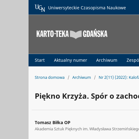
Uniwersyteckie Czasopisma Naukowe
Start
Aktualny numer
Archiwum
Zespó
Strona domowa
/
Archiwum
/
Nr 2(11) (2022): Kalo
Piękno Krzyża. Spór o zach
Tomasz Biłka OP
Akademia Sztuk Pięknych im. Władysława Strzemińskieg