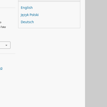
English
Język Polski
Deutsch
 o
-Teka
no