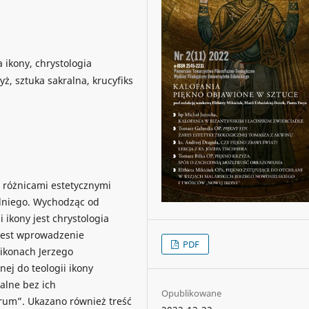
a ikony, chrystologia
ż, sztuka sakralna, krucyfiks
 różnicami estetycznymi
dniego. Wychodząc od
 ikony jest chrystologia
 jest wprowadzenie
PDF
 ikonach Jerzego
ej do teologii ikony
alne bez ich
Opublikowane
rum”. Ukazano również treść