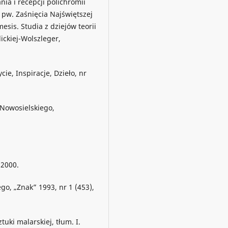
nia i recepcji polichromii
 pw. Zaśnięcia Najświętszej
esis. Studia z dziejów teorii
lickiej-Wolszleger,
cie, Inspiracje, Dzieło, nr
 Nowosielskiego,
 2000.
go, „Znak” 1993, nr 1 (453),
uki malarskiej, tłum. I.