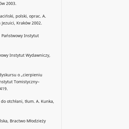
ków 2003.
iński, polski, oprac. A.
 Jezuici, Kraków 2002.
, Państwowy Instytut
stwowy Instytut Wydawniczy,
yskursu o „cierpieniu
nstytut Tomistyczny–
419.
 do otchłani, tłum. A. Kunka,
lska, Bractwo Młodzieży