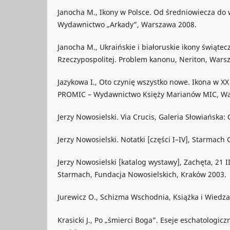
Janocha M., Ikony w Polsce. Od średniowiecza do 
Wydawnictwo „Arkady”, Warszawa 2008.
Janocha M., Ukraińskie i białoruskie ikony świąte
Rzeczypospolitej. Problem kanonu, Neriton, Wars
Jazykowa I., Oto czynię wszystko nowe. Ikona w XX 
PROMIC – Wydawnictwo Księży Marianów MIC, Wa
Jerzy Nowosielski. Via Crucis, Galeria Słowiańska:
Jerzy Nowosielski. Notatki [części I–IV], Starmach
Jerzy Nowosielski [katalog wystawy], Zachęta, 21 II
Starmach, Fundacja Nowosielskich, Kraków 2003.
Jurewicz O., Schizma Wschodnia, Książka i Wiedz
Krasicki J., Po „śmierci Boga”. Eseje eschatologi