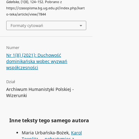
Gdańska
, (1(8), 124–152. Pobrano z
https://czasopisma.bg.ug.edu.pl/index.php/kart
o-teka/article/view/7844
Formaty cytowań
Numer
Nr 1(8) (2021): Duchowość
dominikańska wobec wyzwań
współczesności
Dział
Archiwum Humanistyki Polskiej -
Wizerunki
Inne teksty tego samego autora
Maria Urbańska-Bożek,
Karol
Toeplitz – „pobratymiec z