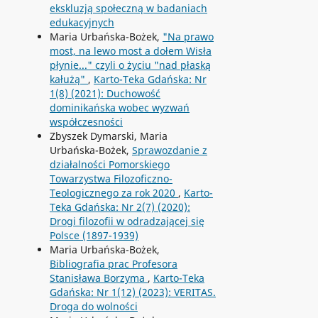
ekskluzją społeczną w badaniach
edukacyjnych
Maria Urbańska-Bożek,
"Na prawo
most, na lewo most a dołem Wisła
płynie..." czyli o życiu "nad płaską
kałużą"
,
Karto-Teka Gdańska: Nr
1(8) (2021): Duchowość
dominikańska wobec wyzwań
współczesności
Zbyszek Dymarski, Maria
Urbańska-Bożek,
Sprawozdanie z
działalności Pomorskiego
Towarzystwa Filozoficzno-
Teologicznego za rok 2020
,
Karto-
Teka Gdańska: Nr 2(7) (2020):
Drogi filozofii w odradzającej się
Polsce (1897-1939)
Maria Urbańska-Bożek,
Bibliografia prac Profesora
Stanisława Borzyma
,
Karto-Teka
Gdańska: Nr 1(12) (2023): VERITAS.
Droga do wolności