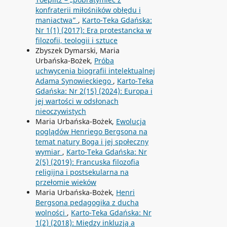
konfraterii miłośników obłędu i
maniactwa”
,
Karto-Teka Gdańska:
Nr 1(1) (2017): Era protestancka w
filozofii, teologii i sztuce
Zbyszek Dymarski, Maria
Urbańska-Bożek,
Próba
uchwycenia biografii intelektualnej
Adama Synowieckiego
,
Karto-Teka
Gdańska: Nr 2(15) (2024): Europa i
jej wartości w odsłonach
nieoczywistych
Maria Urbańska-Bożek,
Ewolucja
poglądów Henriego Bergsona na
temat natury Boga i jej społeczny
wymiar
,
Karto-Teka Gdańska: Nr
2(5) (2019): Francuska filozofia
religijna i postsekularna na
przełomie wieków
Maria Urbańska-Bożek,
Henri
Bergsona pedagogika z ducha
wolności
,
Karto-Teka Gdańska: Nr
1(2) (2018): Między inkluzją a