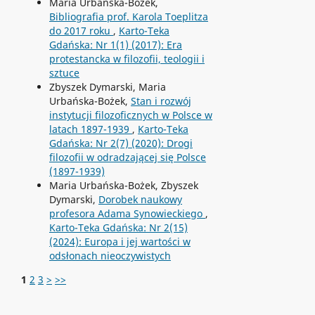
Maria Urbańska-Bożek,
Bibliografia prof. Karola Toeplitza
do 2017 roku
,
Karto-Teka
Gdańska: Nr 1(1) (2017): Era
protestancka w filozofii, teologii i
sztuce
Zbyszek Dymarski, Maria
Urbańska-Bożek,
Stan i rozwój
instytucji filozoficznych w Polsce w
latach 1897-1939
,
Karto-Teka
Gdańska: Nr 2(7) (2020): Drogi
filozofii w odradzającej się Polsce
(1897-1939)
Maria Urbańska-Bożek, Zbyszek
Dymarski,
Dorobek naukowy
profesora Adama Synowieckiego
,
Karto-Teka Gdańska: Nr 2(15)
(2024): Europa i jej wartości w
odsłonach nieoczywistych
1
2
3
>
>>