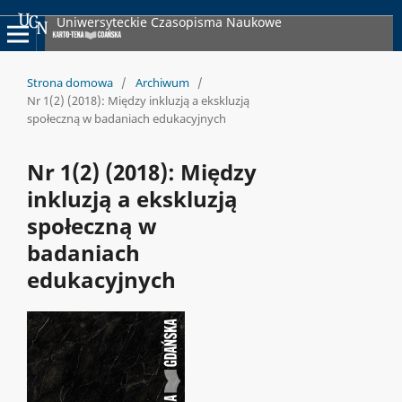
Uniwersyteckie Czasopisma Naukowe
Strona domowa
/
Archiwum
/
Nr 1(2) (2018): Między inkluzją a ekskluzją
społeczną w badaniach edukacyjnych
Nr 1(2) (2018): Między
inkluzją a ekskluzją
społeczną w
badaniach
edukacyjnych