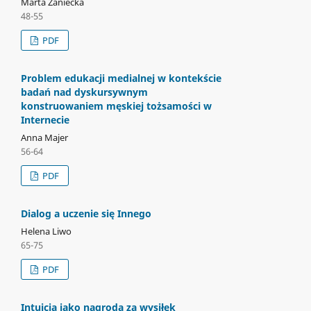
Marta Zaniecka
48-55
PDF
Problem edukacji medialnej w kontekście
badań nad dyskursywnym
konstruowaniem męskiej tożsamości w
Internecie
Anna Majer
56-64
PDF
Dialog a uczenie się Innego
Helena Liwo
65-75
PDF
Intuicja jako nagroda za wysiłek