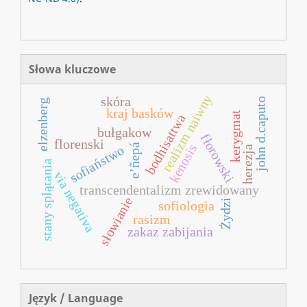
Słowa kluczowe
realizm naiwny
skóra
john d.caputo
elzenberg
kraj basków
kerygmat
bodhisattwa
bułgakow
fłorowski
florenski
kenosis
e’ñepá
sofiaństwo
herezja
stany splątania
via negativa
transcendentalizm zrewidowany
słowianie
Żydzi
sofiologia
rasizm
zakaz zabijania
Język / Language