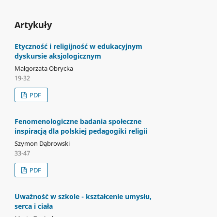
Artykuły
Etyczność i religijność w edukacyjnym
dyskursie aksjologicznym
Małgorzata Obrycka
19-32
PDF
Fenomenologiczne badania społeczne
inspiracją dla polskiej pedagogiki religii
Szymon Dąbrowski
33-47
PDF
Uważność w szkole - kształcenie umysłu,
serca i ciała