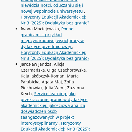
niewidzialności, oduczaniu się i
nowej wspólnocie uniwersytetu
,
Horyzonty Edukacji Akademickiej:
Nr 3 (2025): Dydaktyka bez granic?
Iwona Maciejowska,
Ponad
granicami – przykład
międzynarodowej współpracy w
dydaktyce przedmiotowej
,
Horyzonty Edukacji Akademickiej:
Nr 3 (2025): Dydaktyka bez granic?
Jarosław Jendza, Alicja
Czermańska, Olga Czachorowska,
Kaja Jakóbczyk-Roman, Marta
Pałubicka, Agata Maj, Zofia
Piechowiak, Julia Went, Zuzanna
Krych,
Service learning jako
przekraczanie granic w dydaktyce
akademickiej: jakościowa analiza
doświadczeń osób
zaangażowanych w projekt
interdyscyplinarny
,
Horyzonty
Edukacji Akademickiej: Nr 3 (2025):