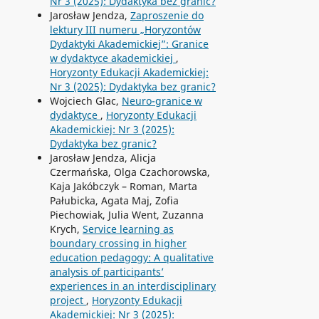
Nr 3 (2025): Dydaktyka bez granic?
Jarosław Jendza,
Zaproszenie do
lektury III numeru „Horyzontów
Dydaktyki Akademickiej”: Granice
w dydaktyce akademickiej
,
Horyzonty Edukacji Akademickiej:
Nr 3 (2025): Dydaktyka bez granic?
Wojciech Glac,
Neuro-granice w
dydaktyce
,
Horyzonty Edukacji
Akademickiej: Nr 3 (2025):
Dydaktyka bez granic?
Jarosław Jendza, Alicja
Czermańska, Olga Czachorowska,
Kaja Jakóbczyk – Roman, Marta
Pałubicka, Agata Maj, Zofia
Piechowiak, Julia Went, Zuzanna
Krych,
Service learning as
boundary crossing in higher
education pedagogy: A qualitative
analysis of participants’
experiences in an interdisciplinary
project
,
Horyzonty Edukacji
Akademickiej: Nr 3 (2025):