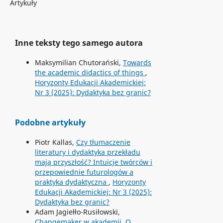
Artykuły
Inne teksty tego samego autora
Maksymilian Chutorański,
Towards
the academic didactics of things
,
Horyzonty Edukacji Akademickiej:
Nr 3 (2025): Dydaktyka bez granic?
Podobne artykuły
Piotr Kallas,
Czy tłumaczenie
literatury i dydaktyka przekładu
mają przyszłość? Intuicje twórców i
przepowiednie futurologów a
praktyka dydaktyczna
,
Horyzonty
Edukacji Akademickiej: Nr 3 (2025):
Dydaktyka bez granic?
Adam Jagiełło-Rusiłowski,
Changemaker w akademii. O