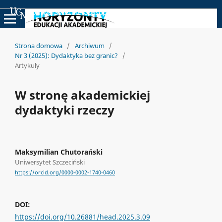
Uniwersyteckie Czasopisma Naukowe
Strona domowa
/
Archiwum
/
Nr 3 (2025): Dydaktyka bez granic?
/
Artykuły
W stronę akademickiej
dydaktyki rzeczy
Maksymilian Chutorański
Uniwersytet Szczeciński
https://orcid.org/0000-0002-1740-0460
DOI:
https://doi.org/10.26881/head.2025.3.09