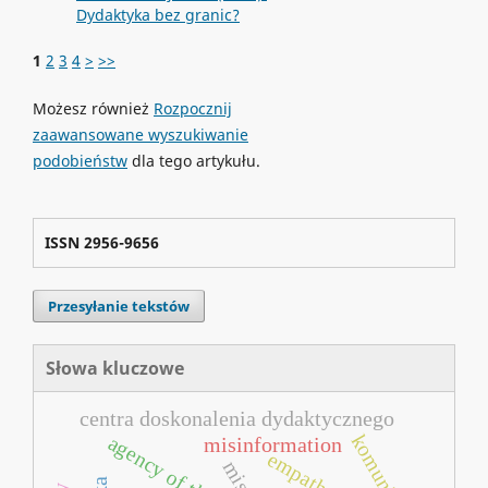
Dydaktyka bez granic?
1
2
3
4
>
>>
Możesz również
Rozpocznij
zaawansowane wyszukiwanie
podobieństw
dla tego artykułu.
ISSN 2956-9656
Przesyłanie tekstów
Słowa kluczowe
centra doskonalenia dydaktycznego
komunikacja
agency of things
misinformation
empathy