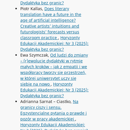
Dydaktyka bez granic?
Piotr Kallas,
Does literary
translation have a future in the
age of artificial intelligence?
Creative artists’ intuitions and
futurologists’ forecasts versus
classroom practice
,
Horyzonty
Edukacji Akademickiej: Nr 3 (2025):
Dydaktyka bez granic?
Ewa Szymczak,
Od ludzi do zmiany
– (r)ewolucje dydaktyki w rytmie
małych kroków – jak z empatii i we
współpracy tworzy się przestrzeń,
w której uniwersytet uczy się
siebie na nowo
,
Horyzonty
Edukacji Akademickiej: Nr 3 (2025):
Dydaktyka bez granic?
Adrianna Sarnat – Ciastko,
Na
granicy ciszy i sensu.
Egzystencjalne pytania o prawdę i
pozór w pracy akademickiej
,
Horyzonty Edukacji Akademickiej: