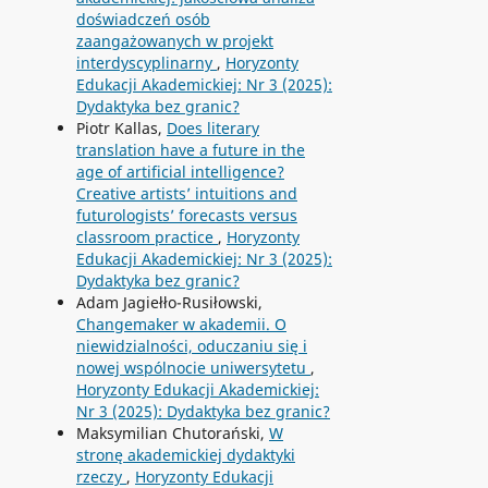
doświadczeń osób
zaangażowanych w projekt
interdyscyplinarny
,
Horyzonty
Edukacji Akademickiej: Nr 3 (2025):
Dydaktyka bez granic?
Piotr Kallas,
Does literary
translation have a future in the
age of artificial intelligence?
Creative artists’ intuitions and
futurologists’ forecasts versus
classroom practice
,
Horyzonty
Edukacji Akademickiej: Nr 3 (2025):
Dydaktyka bez granic?
Adam Jagiełło-Rusiłowski,
Changemaker w akademii. O
niewidzialności, oduczaniu się i
nowej wspólnocie uniwersytetu
,
Horyzonty Edukacji Akademickiej:
Nr 3 (2025): Dydaktyka bez granic?
Maksymilian Chutorański,
W
stronę akademickiej dydaktyki
rzeczy
,
Horyzonty Edukacji