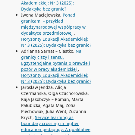
Akademickiej: Nr 3 (2025):
Dydaktyka bez granic?
Iwona Maciejowska,
Ponad
granicami – przykład
międzynarodowej współpracy w
dydaktyce przedmiotowej
,
Horyzonty Edukacji Akademickiej:
Nr 3 (2025): Dydaktyka bez granic?
Adrianna Sarnat – Ciastko,
Na
granicy ciszy i sensu.
Egzystencjalne pytania o prawdę i
pozór w pracy akademickiej
,
Horyzonty Edukacji Akademickiej:
Nr 3 (2025): Dydaktyka bez granic?
Jarosław Jendza, Alicja
Czermańska, Olga Czachorowska,
Kaja Jakóbczyk – Roman, Marta
Pałubicka, Agata Maj, Zofia
Piechowiak, Julia Went, Zuzanna
Krych,
Service learning as
boundary crossing in higher
education pedagogy: A qualitative