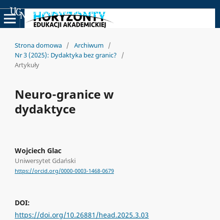
Uniwersyteckie Czasopisma Naukowe
Strona domowa
/
Archiwum
/
Nr 3 (2025): Dydaktyka bez granic?
/
Artykuły
Neuro-granice w
dydaktyce
Wojciech Glac
Uniwersytet Gdański
https://orcid.org/0000-0003-1468-0679
DOI:
https://doi.org/10.26881/head.2025.3.03