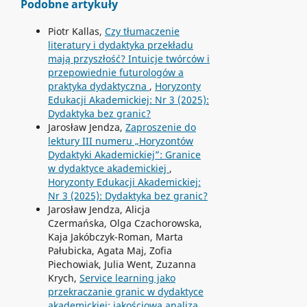
Podobne artykuły
Piotr Kallas,
Czy tłumaczenie
literatury i dydaktyka przekładu
mają przyszłość? Intuicje twórców i
przepowiednie futurologów a
praktyka dydaktyczna
,
Horyzonty
Edukacji Akademickiej: Nr 3 (2025):
Dydaktyka bez granic?
Jarosław Jendza,
Zaproszenie do
lektury III numeru „Horyzontów
Dydaktyki Akademickiej”: Granice
w dydaktyce akademickiej
,
Horyzonty Edukacji Akademickiej:
Nr 3 (2025): Dydaktyka bez granic?
Jarosław Jendza, Alicja
Czermańska, Olga Czachorowska,
Kaja Jakóbczyk-Roman, Marta
Pałubicka, Agata Maj, Zofia
Piechowiak, Julia Went, Zuzanna
Krych,
Service learning jako
przekraczanie granic w dydaktyce
akademickiej: jakościowa analiza