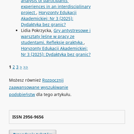
analysis of participants’
experiences in an interdisciplinary
project
,
Horyzonty Edukacji
Akademickiej: Nr 3 (2025):
Dydaktyka bez granic?
Lidia Pokrzycka,
Gry antystresowe i
warsztaty leśne w pracy ze
studentami. Refleksje praktyka
,
Horyzonty Edukacji Akademickiej:
Nr 3 (2025): Dydaktyka bez granic?
1
2
3
>
>>
Możesz również
Rozpocznij
zaawansowane wyszukiwanie
podobieństw
dla tego artykułu.
ISSN 2956-9656