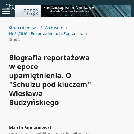
Uniwersyteckie Czasopisma Naukowe
Strona domowa
/
Archiwum
/
Nr 5 (2016): Reportaż literacki. Pogranicza
/
Studia
Biografia reportażowa
w epoce
upamiętnienia. O
"Schulzu pod kluczem"
Wiesława
Budzyńskiego
Marcin Romanowski
Uniwersytet Gdański, Instytut Filologii Polskiej