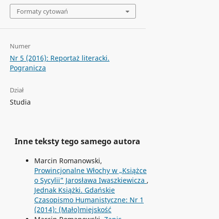
Formaty cytowań
Numer
Nr 5 (2016): Reportaż literacki.
Pogranicza
Dział
Studia
Inne teksty tego samego autora
Marcin Romanowski,
Prowincjonalne Włochy w „Książce
o Sycylii” Jarosława Iwaszkiewicza
,
Jednak Książki. Gdańskie
Czasopismo Humanistyczne: Nr 1
(2014): (Mało)miejskość