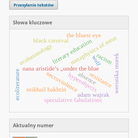
Przesyłanie tekstów
Słowa kluczowe
the bluest eye
metaphysics of meat
black carnival
literary education
ecohauntology
racism
weronika murek
wolf
oana aristide’s „under the blue
ecoliterature
necroviolence
absence
resistance
hyperobjects
mikhail bakhtin
adam wajrak
speculative fabulations
Aktualny numer