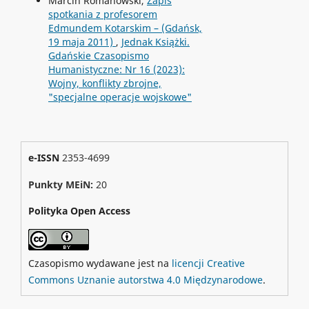
Marcin Romanowski,
Zapis
spotkania z profesorem
Edmundem Kotarskim – (Gdańsk,
19 maja 2011)
,
Jednak Książki.
Gdańskie Czasopismo
Humanistyczne: Nr 16 (2023):
Wojny, konflikty zbrojne,
"specjalne operacje wojskowe"
e-ISSN
2353-4699
Punkty MEiN:
20
Polityka Open Access
Czasopismo wydawane jest na
licencji Creative
Commons Uznanie autorstwa 4.0 Międzynarodowe
.