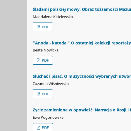
Śladami polskiej mowy. Obraz tożsamości Maz
Magdalena Kisielewska
PDF
"Anoda - katoda." O ostatniej kolekcji reporta
Beata Nowicka
PDF
Słuchać i pisać. O muzyczności wybranych utwo
Zuzanna Wiśniewska
PDF
Życie zamienione w opowieść. Narracja o Rosji 
Ewa Pogonowska
PDF