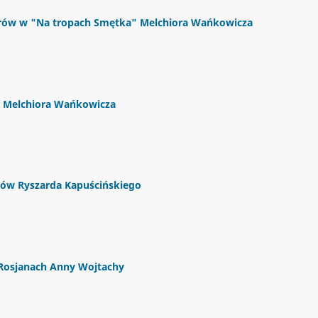
urów w "Na tropach Smętka" Melchiora Wańkowicza
ży Melchiora Wańkowicza
rów Ryszarda Kapuścińskiego
i Rosjanach Anny Wojtachy