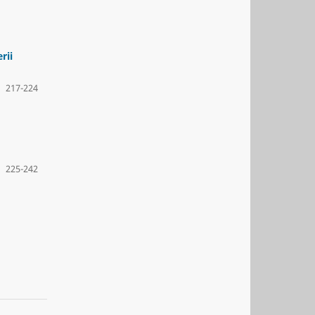
rii
217-224
225-242