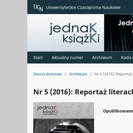
Uniwersyteckie Czasopisma Naukowe
Start
Aktualny numer
Archiwum
Rada
Strona domowa
/
Archiwum
/
Nr 5 (2016): Reportaż 
Nr 5 (2016): Reportaż literac
Opublikowan