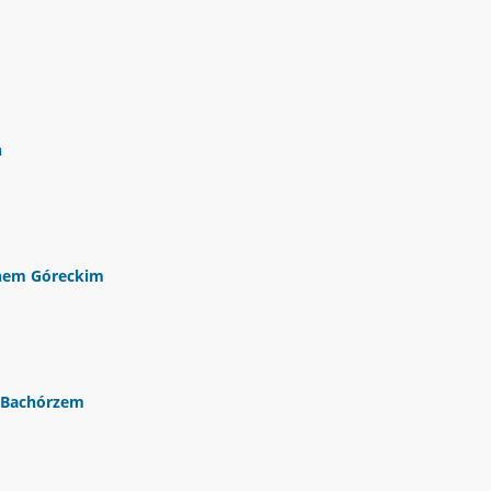
h
chem Góreckim
m Bachórzem