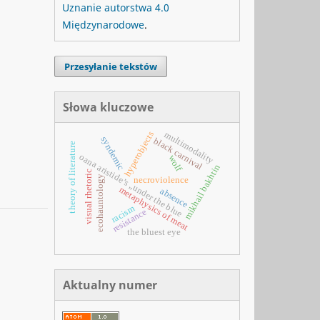
Uznanie autorstwa 4.0
Międzynarodowe
.
Przesyłanie tekstów
Słowa kluczowe
multimodality
hyperobjects
syndemic
black carnival
theory of literature
oana aristide’s „under the blue
wolf
mikhail bakhtin
visual rhetoric
ecohauntology
necroviolence
metaphysics of meat
absence
racism
resistance
the bluest eye
Aktualny numer