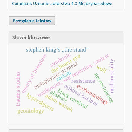
Commons Uznanie autorstwa 4.0 Międzynarodowe
.
Przesyłanie tekstów
Słowa kluczowe
stephen king’s „the stand”
syndemic
wańkowicz, war reporting, zaolzie
theory of literature
the bluest eye
multimodality
metaphysics of meat
wolf
racism
trauma studies
necroviolence
resistance
mikhail bakhtin
ecohauntology
black carnival
absence
hyperobjects
adam wajrak
geontology