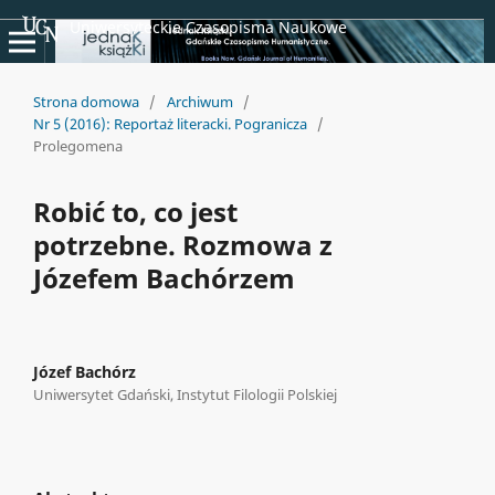
Uniwersyteckie Czasopisma Naukowe
Strona domowa
/
Archiwum
/
Nr 5 (2016): Reportaż literacki. Pogranicza
/
Prolegomena
Robić to, co jest
potrzebne. Rozmowa z
Józefem Bachórzem
Józef Bachórz
Uniwersytet Gdański, Instytut Filologii Polskiej