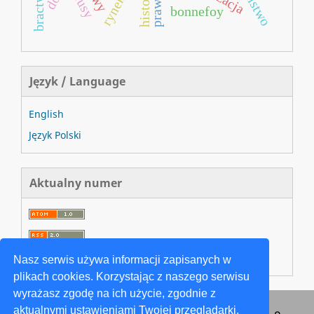
historia
prusy
bonnefoy
Język / Language
English
Język Polski
Aktualny numer
Nasz serwis używa informacji zapisanych w
plikach cookies. Korzystając z naszego serwisu
wyrażasz zgodę na ich użycie, zgodnie z
aktualnymi ustawieniami Twojej przeglądarki.