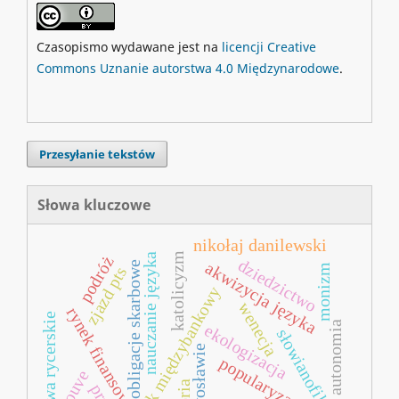
Czasopismo wydawane jest na
licencji Creative
Commons Uznanie autorstwa 4.0 Międzynarodowe
.
Przesyłanie tekstów
Słowa kluczowe
nikołaj danilewski
katolicyzm
nauczanie języka
podróż
dziedzictwo
akwizycja języka
obligacje skarbowe
monizm
zjazd pts
rynek międzybankowy
wenecja
rynek finansowy
bractwa rycerskie
autonomia
ekologizacja
słowianofilstwo
prawosławie
popularyzacja
douve