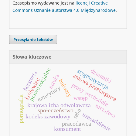
Czasopismo wydawane jest na
licencji Creative
Commons Uznanie autorstwa 4.0 Międzynarodowe
.
Przesyłanie tekstów
Słowa kluczowe
prawo socjalne
dzienniki
stygmatyzacja
herstoria
zmowa przetargowa
sztuka
królewiec
bulwary
prusy wschodnie
emerytury
pornografia
wstęp
krajowa izba odwoławcza
metafora
tabu
społeczeństwo
uzasadnienie
kodeks zawodowy
pracodawca
konsument