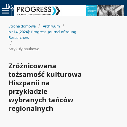
Uniwersyteckie Czasopisma Naukowe
Strona domowa
/
Archiwum
/
Nr 14 (2024): Progress. Journal of Young
Researchers
/
Artykuły naukowe
Zróżnicowana
tożsamość kulturowa
Hiszpanii na
przykładzie
wybranych tańców
regionalnych