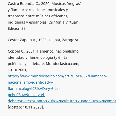
Castro Buendía G., 2020, Músicas ‘negras’
y flamenco: relaciones musicales y
traspasos entre músicas africanas,
indígenas y españolas, „Sinfonía Virtual”,
Edición 39.
Cester Zapata A., 1986, La Jota, Zaragoza.
Coppel C., 2001, Flamenco, nacionalismo,
identidad y flamencología (y 6). La
polémica y el debate. Mundoclasico.com,
10.10.2001,
https://www.mundoclasico.com/articulo/1687/Flamenco-
nacionalismo-identidad-y-
flamencolog%C3%ADa-y-6-La-
pol%C3%A9mica-y-el-
debate#:~:text=Tanto%20la%20cultura%20andaluza%20co
[dostęp: 10.11.2023].