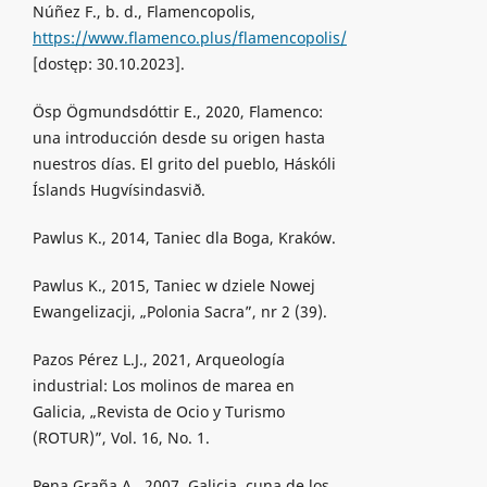
Núñez F., b. d., Flamencopolis,
https://www.flamenco.plus/flamencopolis/
[dostęp: 30.10.2023].
Ösp Ögmundsdóttir E., 2020, Flamenco:
una introducción desde su origen hasta
nuestros días. El grito del pueblo, Háskóli
Íslands Hugvísindasvið.
Pawlus K., 2014, Taniec dla Boga, Kraków.
Pawlus K., 2015, Taniec w dziele Nowej
Ewangelizacji, „Polonia Sacra”, nr 2 (39).
Pazos Pérez L.J., 2021, Arqueología
industrial: Los molinos de marea en
Galicia, „Revista de Ocio y Turismo
(ROTUR)”, Vol. 16, No. 1.
Pena Graña A., 2007, Galicia, cuna de los