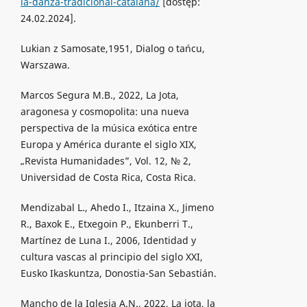
la-danza-tradicional-catalana/
[dostęp:
24.02.2024].
Lukian z Samosate,1951, Dialog o tańcu,
Warszawa.
Marcos Segura M.B., 2022, La Jota,
aragonesa y cosmopolita: una nueva
perspectiva de la música exótica entre
Europa y América durante el siglo XIX,
„Revista Humanidades”, Vol. 12, № 2,
Universidad de Costa Rica, Costa Rica.
Mendizabal L., Ahedo I., Itzaina X., Jimeno
R., Baxok E., Etxegoin P., Ekunberri T.,
Martínez de Luna I., 2006, Identidad y
cultura vascas al principio del siglo XXI,
Eusko Ikaskuntza, Donostia-San Sebastián.
Mancho de la Iglesia A.N., 2022, La jota, la