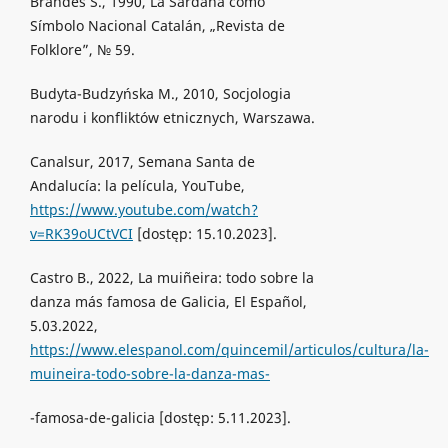
Brandes S., 1990, La Sardana como
Símbolo Nacional Catalán, „Revista de
Folklore”, № 59.
Budyta-Budzyńska M., 2010, Socjologia
narodu i konfliktów etnicznych, Warszawa.
Canalsur, 2017, Semana Santa de
Andalucía: la película, YouTube,
https://www.youtube.com/watch?
v=RK39oUCtVCI
[dostęp: 15.10.2023].
Castro B., 2022, La muiñeira: todo sobre la
danza más famosa de Galicia, El Español,
5.03.2022,
https://www.elespanol.com/quincemil/articulos/cultura/la-
muineira-todo-sobre-la-danza-mas-
-famosa-de-galicia [dostęp: 5.11.2023].