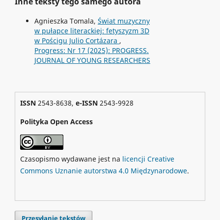
Inne teksty tego samego autora
Agnieszka Tomala,
Świat muzyczny
w pułapce literackiej: fetyszyzm 3D
w Pościgu Julio Cortázara
,
Progress: Nr 17 (2025): PROGRESS.
JOURNAL OF YOUNG RESEARCHERS
ISSN
2543-8638,
e-ISSN
2543-9928
Polityka Open Access
Czasopismo wydawane jest na
licencji Creative
Commons Uznanie autorstwa 4.0 Międzynarodowe
.
Przesyłanie tekstów