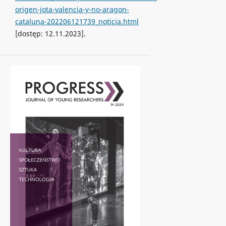
origen-jota-valencia-y-no-aragon-
cataluna-202206121739_noticia.html
[dostęp: 12.11.2023].