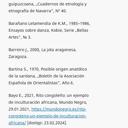
guipuzcoana, „Cuadernos de etnología y
etnografía de Navarra”, Nº 40.
Barañano Letamendia de K.M., 1985–1986,
Ensayos sobre danza, Kobie, Serie „Bellas
Artes”, № 3.
Barreiro J., 2000, La jota aragonesa,
Zaragoza.
Bartina S., 1970, Posible origen anatólico
de la sardana, „Boletín de la Asociación
Española de Orientalistas”, Año 6.
Bayo E., 2021, Rito congoleño: un ejemplo
de inculturación africana, Mundo Negro,
29.01.2021,
https://mundonegro.es/rito-
congoleno-un-ejemplo-de-inculturacion-
africana/
[dostęp: 23.02.2024].