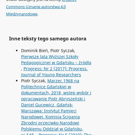
Commons Uznanie autorstwa 4.0
Międzynarodowe
.
Inne teksty tego samego autora
Dominik Bień, Piotr Syczak,
Pierwsze lata Wyższej Szkoły
Pedagogicznej w Gdańsku – źródła
,
Progress: Nr 2 (2017): Progress.
Journal of Young Researchers
Piotr Syczak,
Marzec 1968 na
Politechnice Gdańskiej w
dokumentach, 2018, wstęp wybór i
opracowanie Piotr Abryszeński i
Daniel Gucewicz, Gdańsk-
Warszawa: Instytut Pamięci
Narodowej. Komisja Ścigania
Zbrodni przeciwko Narodowi
Polskiemu Oddział w Gdańsku,
ss.648.
,
Progress: Nr 5 (2019): The