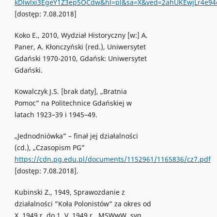
kDlwlxi3EgeY1Z3ep5OCdw&hl=pl&sa=X&ved=2ahUKEwjLr4e94
[dostęp: 7.08.2018]
Koko E., 2010, Wydział Historyczny [w:] A.
Paner, A. Kłonczyński (red.), Uniwersytet
Gdański 1970-2010, Gdańsk: Uniwersytet
Gdański.
Kowalczyk J.S. [brak daty], „Bratnia
Pomoc” na Politechnice Gdańskiej w
latach 1923–39 i 1945–49.
„Jednodniówka” – finał jej działalności
(cd.), „Czasopism PG”
https://cdn.pg.edu.pl/documents/1152961/1165836/cz7.pdf
[dostęp: 7.08.2018].
Kubinski Z., 1949, Sprawozdanie z
działalności ”Koła Polonistów” za okres od
X. 1949 r. do 1. V. 1949 r., MSWwW, syg.