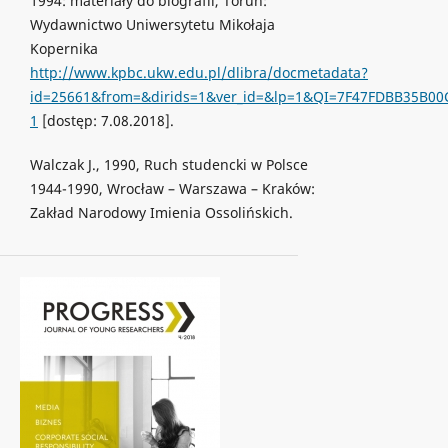
1994: materiały do biografii, Toruń:
Wydawnictwo Uniwersytetu Mikołaja
Kopernika
http://www.kpbc.ukw.edu.pl/dlibra/docmetadata?
id=25661&from=&dirids=1&ver_id=&lp=1&QI=7F47FDBB35B00
1
[dostęp: 7.08.2018].
Walczak J., 1990, Ruch studencki w Polsce
1944-1990, Wrocław – Warszawa – Kraków:
Zakład Narodowy Imienia Ossolińskich.