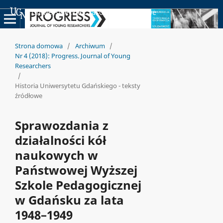
Uniwersyteckie Czasopisma Naukowe
Strona domowa
/
Archiwum
/
Nr 4 (2018): Progress. Journal of Young
Researchers
/
Historia Uniwersytetu Gdańskiego - teksty
źródłowe
Sprawozdania z
działalności kół
naukowych w
Państwowej Wyższej
Szkole Pedagogicznej
w Gdańsku za lata
1948–1949