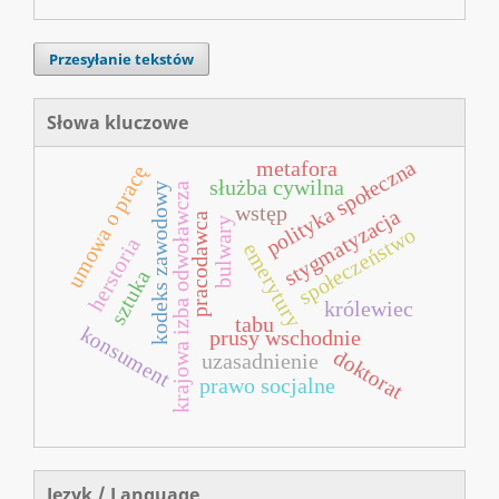
Przesyłanie tekstów
Słowa kluczowe
polityka społeczna
metafora
umowa o pracę
służba cywilna
kodeks zawodowy
krajowa izba odwoławcza
wstęp
stygmatyzacja
pracodawca
bulwary
społeczeństwo
herstoria
emerytury
sztuka
królewiec
tabu
konsument
prusy wschodnie
doktorat
uzasadnienie
prawo socjalne
Język / Language