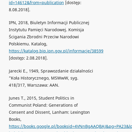
id=14612&from=publication
[dostęp:
8.08.2018].
IPN, 2018, Biuletyn Informacji Publicznej
Instytutu Pamięci Narodowej. Komisja
Ścigania Zbrodni Przeciw Narodowi
Polskiemu. Katalog,
https://katalog.bip.ipn.gov.pl/informacje/38599
[dostęp: 2.08.2018].
Jarecki E., 1949, Sprawozdanie działalności
”Koła Historycznego, MSWwW, syg.
418/317, Warszawa: AAN.
Junes T., 2015, Student Politics in
Communist Poland: Generations of
Consent and Dissent, Lanham: Lexington
Books,
https://books.google.pl/booksid=4VNnBgAAQBAJ&pg=PA23&lp