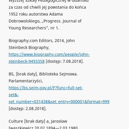
Wyższej Szkoły Pedagogicznej w Gdańsku
za czas od chwili jej powstania do końca
1952 roku autorstwa Adama
Dobrowolskiego, „Progress. Journal of
Young Researchers”, nr 1.
Biography.com Editors, 2014, John
Steinbeck Biography,
https://www.biography.com/people/john-
steinbeck-9493358
[dostęp: 7.08.2018].
BS, [brak daty], Biblioteka Sejmowa.
Parlamentarzyści,
https://bs.sejm.gov.pl/F?func=full-set-
set&-
set_number=031438&set_entry=000001&format=999
[dostęp: 2.08.2018].
Culture [brak daty] a, Jarosław
Iwaszkiewicz 20.02.1894—2.03.1980,