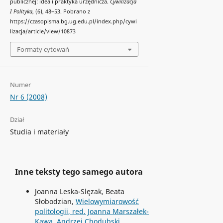
publicznej: idea i praktyka urzędnicza.
Cywilizacja
I Polityka
, (6), 48–53. Pobrano z
https://czasopisma.bg.ug.edu.pl/index.php/cywi
lizacja/article/view/10873
Formaty cytowań
Numer
Nr 6 (2008)
Dział
Studia i materiały
Inne teksty tego samego autora
Joanna Leska-Slęzak, Beata
Słobodzian,
Wielowymiarowość
politologii, red. Joanna Marszałek-
Kawa, Andrzej Chodubski,