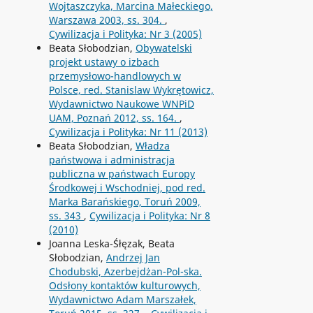
Wojtaszczyka, Marcina Małeckiego,
Warszawa 2003, ss. 304.
,
Cywilizacja i Polityka: Nr 3 (2005)
Beata Słobodzian,
Obywatelski
projekt ustawy o izbach
przemysłowo-handlowych w
Polsce, red. Stanislaw Wykrętowicz,
Wydawnictwo Naukowe WNPiD
UAM, Poznań 2012, ss. 164.
,
Cywilizacja i Polityka: Nr 11 (2013)
Beata Słobodzian,
Władza
państwowa i administracja
publiczna w państwach Europy
Środkowej i Wschodniej, pod red.
Marka Barańskiego, Toruń 2009,
ss. 343
,
Cywilizacja i Polityka: Nr 8
(2010)
Joanna Leska-Śłęzak, Beata
Słobodzian,
Andrzej Jan
Chodubski, Azerbejdżan-Pol-ska.
Odsłony kontaktów kulturowych,
Wydawnictwo Adam Marszałek,