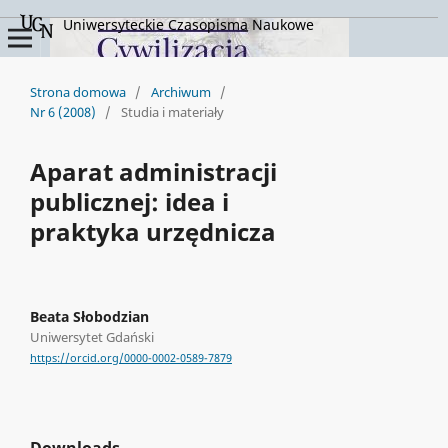
Uniwersyteckie Czasopisma Naukowe
Strona domowa
/
Archiwum
/
Nr 6 (2008)
/
Studia i materiały
Aparat administracji
publicznej: idea i
praktyka urzędnicza
Beata Słobodzian
Uniwersytet Gdański
https://orcid.org/0000-0002-0589-7879