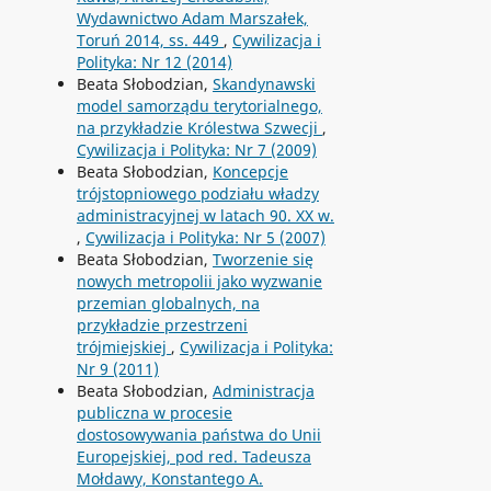
Wydawnictwo Adam Marszałek,
Toruń 2014, ss. 449
,
Cywilizacja i
Polityka: Nr 12 (2014)
Beata Słobodzian,
Skandynawski
model samorządu terytorialnego,
na przykładzie Królestwa Szwecji
,
Cywilizacja i Polityka: Nr 7 (2009)
Beata Słobodzian,
Koncepcje
trójstopniowego podziału władzy
administracyjnej w latach 90. XX w.
,
Cywilizacja i Polityka: Nr 5 (2007)
Beata Słobodzian,
Tworzenie się
nowych metropolii jako wyzwanie
przemian globalnych, na
przykładzie przestrzeni
trójmiejskiej
,
Cywilizacja i Polityka:
Nr 9 (2011)
Beata Słobodzian,
Administracja
publiczna w procesie
dostosowywania państwa do Unii
Europejskiej, pod red. Tadeusza
Mołdawy, Konstantego A.