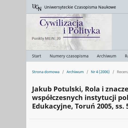
Uniwersyteckie Czasopisma Naukowe
Start
Numery czasopisma
Archiwum
R
Strona domowa
/
Archiwum
/
Nr 4 (2006)
/
Recenz
Jakub Potulski, Rola i znac
współczesnych instytucji po
Edukacyjne, Toruń 2005, ss. 