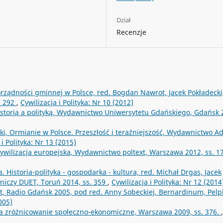
Dział
Recenzje
ządności gminnej w Polsce, red. Bogdan Nawrot, Jacek Pokładecki
. 292
,
Cywilizacja i Polityka: Nr 10 (2012)
istorią a polityką, Wydawnictwo Uniwersytetu Gdańskiego, Gdańsk 
ki, Ormianie w Polsce. Przeszłość i teraźniejszość, Wydawnictwo 
 i Polityka: Nr 13 (2015)
ywilizacja europejska, Wydawnictwo poltext, Warszawa 2012, ss. 1
 Historia-polityka - gospodarka - kultura, red. Michał Drgas, Jacek
iczy DUET, Toruń 2014, ss. 359
,
Cywilizacja i Polityka: Nr 12 (2014
lat, Radio Gdańsk 2005, pod red. Anny Sobeckiej, Bernardinum, Pelp
005)
a a zróżnicowanie społeczno-ekonomiczne, Warszawa 2009, ss. 376.
,