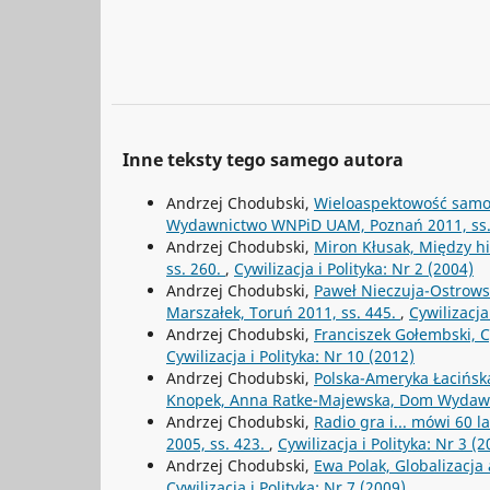
Inne teksty tego samego autora
Andrzej Chodubski,
Wieloaspektowość samor
Wydawnictwo WNPiD UAM, Poznań 2011, ss
Andrzej Chodubski,
Miron Kłusak, Między h
ss. 260.
,
Cywilizacja i Polityka: Nr 2 (2004)
Andrzej Chodubski,
Paweł Nieczuja-Ostrows
Marszałek, Toruń 2011, ss. 445.
,
Cywilizacja
Andrzej Chodubski,
Franciszek Gołembski, C
Cywilizacja i Polityka: Nr 10 (2012)
Andrzej Chodubski,
Polska-Ameryka Łacińska.
Knopek, Anna Ratke-Majewska, Dom Wydawn
Andrzej Chodubski,
Radio gra i... mówi 60 
2005, ss. 423.
,
Cywilizacja i Polityka: Nr 3 (2
Andrzej Chodubski,
Ewa Polak, Globalizacj
Cywilizacja i Polityka: Nr 7 (2009)