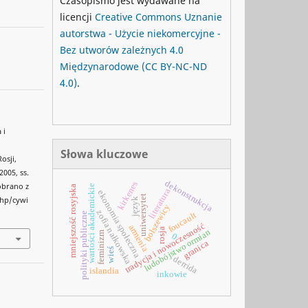
Czasopismo jest wydawane na
licencji
Creative Commons
Uznanie
autorstwa - Użycie niekomercyjne -
Bez utworów zależnych 4.0
Międzynarodowe
(CC BY-NC-ND
4.0)
.
 i
Słowa kluczowe
osji,
005, ss.
dekonstrukcja
kirkenes
Pobrano z
wartości akademickie
mniejszość rosyjska
literatura
ekonomia społeczna
uniwersytet
php/cywi
język
bolszewicy
zofia nałkowska
polityki publiczne
foucault
tradycja i nowoczesność
armenia
rosja
ludobójstwo ormian
feminizm
0
granica
wieś
derrida
islandia
inkowie