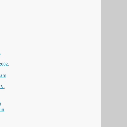
,
2002,
Adam
73
,
)
lin