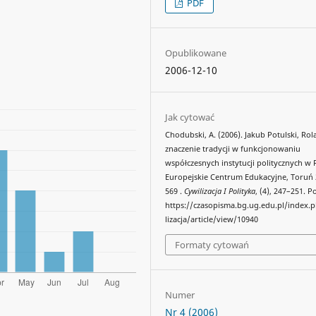
PDF
Opublikowane
2006-12-10
Jak cytować
Chodubski, A. (2006). Jakub Potulski, Rola
znaczenie tradycji w funkcjonowaniu
współczesnych instytucji politycznych w R
Europejskie Centrum Edukacyjne, Toruń 2
569 .
Cywilizacja I Polityka
, (4), 247–251. 
https://czasopisma.bg.ug.edu.pl/index.
lizacja/article/view/10940
Formaty cytowań
Numer
Nr 4 (2006)