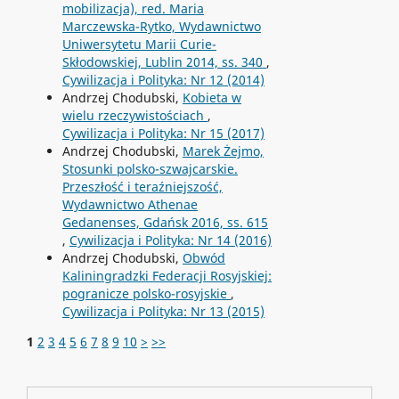
mobilizacja), red. Maria
Marczewska-Rytko, Wydawnictwo
Uniwersytetu Marii Curie-
Skłodowskiej, Lublin 2014, ss. 340
,
Cywilizacja i Polityka: Nr 12 (2014)
Andrzej Chodubski,
Kobieta w
wielu rzeczywistościach
,
Cywilizacja i Polityka: Nr 15 (2017)
Andrzej Chodubski,
Marek Żejmo,
Stosunki polsko-szwajcarskie.
Przeszłość i teraźniejszość,
Wydawnictwo Athenae
Gedanenses, Gdańsk 2016, ss. 615
,
Cywilizacja i Polityka: Nr 14 (2016)
Andrzej Chodubski,
Obwód
Kaliningradzki Federacji Rosyjskiej:
pogranicze polsko-rosyjskie
,
Cywilizacja i Polityka: Nr 13 (2015)
1
2
3
4
5
6
7
8
9
10
>
>>