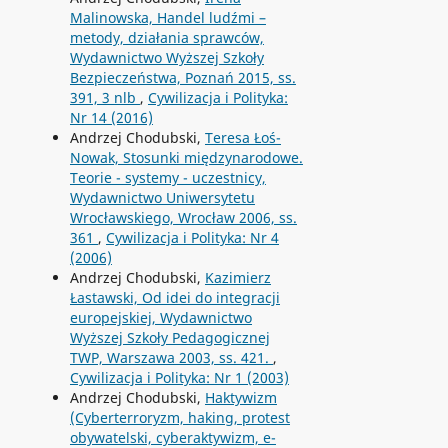
Malinowska, Handel ludźmi –
metody, działania sprawców,
Wydawnictwo Wyższej Szkoły
Bezpieczeństwa, Poznań 2015, ss.
391, 3 nlb
,
Cywilizacja i Polityka:
Nr 14 (2016)
Andrzej Chodubski,
Teresa Łoś-
Nowak, Stosunki międzynarodowe.
Teorie - systemy - uczestnicy,
Wydawnictwo Uniwersytetu
Wrocławskiego, Wrocław 2006, ss.
361
,
Cywilizacja i Polityka: Nr 4
(2006)
Andrzej Chodubski,
Kazimierz
Łastawski, Od idei do integracji
europejskiej, Wydawnictwo
Wyższej Szkoły Pedagogicznej
TWP, Warszawa 2003, ss. 421.
,
Cywilizacja i Polityka: Nr 1 (2003)
Andrzej Chodubski,
Haktywizm
(Cyberterroryzm, haking, protest
obywatelski, cyberaktywizm, e-