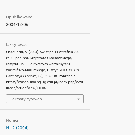
Opublikowane
2004-12-06
Jak cytować
Chodubski, A. (2004). Świat po 11 września 2001
roku, pod red. Krzysztofa Gładkowskiego,
Instytut Nauk Politycznych Uniwersytetu
Warmińsko-Mazurskiego, Olsztyn 2003, ss. 439.
Cywilizacja I Polityka
, (2), 313–318. Pobrano z
https://czasopisma.bg.ug.edu.pl/index.php/cywi
lizacja/article/view/11006
Formaty cytowań
Numer
Nr 2 (2004)