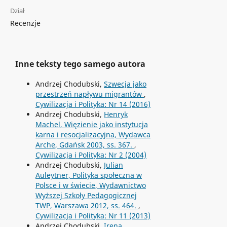
Dział
Recenzje
Inne teksty tego samego autora
Andrzej Chodubski,
Szwecja jako
przestrzeń napływu migrantów
,
Cywilizacja i Polityka: Nr 14 (2016)
Andrzej Chodubski,
Henryk
Machel, Więzienie jako instytucja
karna i resocjalizacyjna, Wydawca
Arche, Gdańsk 2003, ss. 367.
,
Cywilizacja i Polityka: Nr 2 (2004)
Andrzej Chodubski,
Julian
Auleytner, Polityka społeczna w
Polsce i w świecie, Wydawnictwo
Wyższej Szkoły Pedagogicznej
TWP, Warszawa 2012, ss. 464.
,
Cywilizacja i Polityka: Nr 11 (2013)
Andrzej Chodubski,
Irena