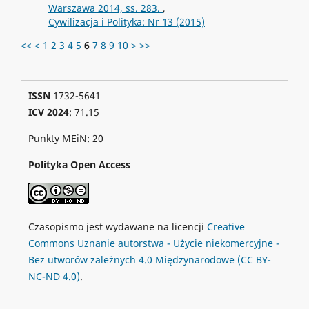
Warszawa 2014, ss. 283.
,
Cywilizacja i Polityka: Nr 13 (2015)
<<
<
1
2
3
4
5
6
7
8
9
10
>
>>
ISSN
1732-5641
ICV 2024
: 71.15
Punkty MEiN: 20
Polityka Open Access
Czasopismo jest wydawane na licencji
Creative
Commons
Uznanie autorstwa - Użycie niekomercyjne -
Bez utworów zależnych 4.0 Międzynarodowe
(CC BY-
NC-ND 4.0)
.