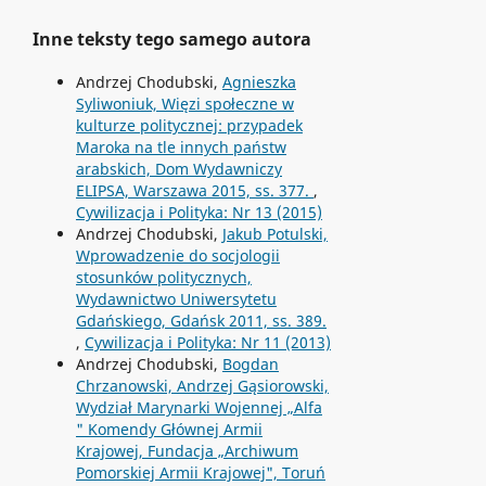
Inne teksty tego samego autora
Andrzej Chodubski,
Agnieszka
Syliwoniuk, Więzi społeczne w
kulturze politycznej: przypadek
Maroka na tle innych państw
arabskich, Dom Wydawniczy
ELIPSA, Warszawa 2015, ss. 377.
,
Cywilizacja i Polityka: Nr 13 (2015)
Andrzej Chodubski,
Jakub Potulski,
Wprowadzenie do socjologii
stosunków politycznych,
Wydawnictwo Uniwersytetu
Gdańskiego, Gdańsk 2011, ss. 389.
,
Cywilizacja i Polityka: Nr 11 (2013)
Andrzej Chodubski,
Bogdan
Chrzanowski, Andrzej Gąsiorowski,
Wydział Marynarki Wojennej „Alfa
" Komendy Głównej Armii
Krajowej, Fundacja „Archiwum
Pomorskiej Armii Krajowej", Toruń