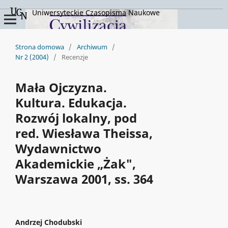
Uniwersyteckie Czasopisma Naukowe
Strona domowa
/
Archiwum
/
Nr 2 (2004)
/
Recenzje
Mała Ojczyzna.
Kultura. Edukacja.
Rozwój lokalny, pod
red. Wiesława Theissa,
Wydawnictwo
Akademickie „Żak",
Warszawa 2001, ss. 364
Andrzej Chodubski