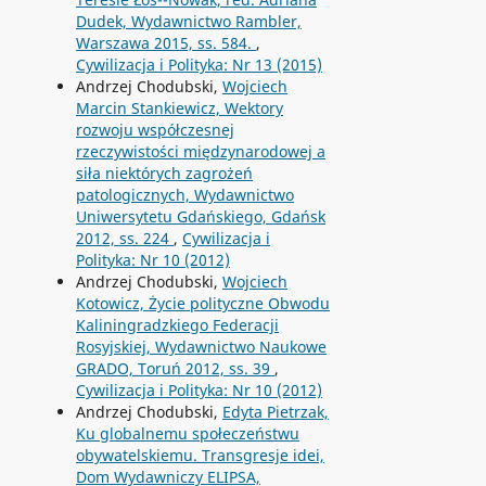
Dudek, Wydawnictwo Rambler,
Warszawa 2015, ss. 584.
,
Cywilizacja i Polityka: Nr 13 (2015)
Andrzej Chodubski,
Wojciech
Marcin Stankiewicz, Wektory
rozwoju współczesnej
rzeczywistości międzynarodowej a
siła niektórych zagrożeń
patologicznych, Wydawnictwo
Uniwersytetu Gdańskiego, Gdańsk
2012, ss. 224
,
Cywilizacja i
Polityka: Nr 10 (2012)
Andrzej Chodubski,
Wojciech
Kotowicz, Życie polityczne Obwodu
Kaliningradzkiego Federacji
Rosyjskiej, Wydawnictwo Naukowe
GRADO, Toruń 2012, ss. 39
,
Cywilizacja i Polityka: Nr 10 (2012)
Andrzej Chodubski,
Edyta Pietrzak,
Ku globalnemu społeczeństwu
obywatelskiemu. Transgresje idei,
Dom Wydawniczy ELIPSA,