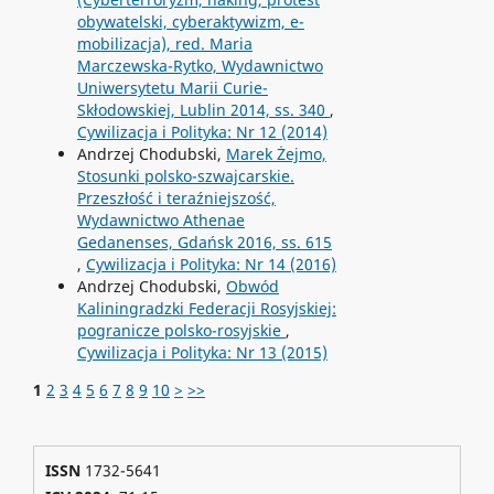
obywatelski, cyberaktywizm, e-
mobilizacja), red. Maria
Marczewska-Rytko, Wydawnictwo
Uniwersytetu Marii Curie-
Skłodowskiej, Lublin 2014, ss. 340
,
Cywilizacja i Polityka: Nr 12 (2014)
Andrzej Chodubski,
Marek Żejmo,
Stosunki polsko-szwajcarskie.
Przeszłość i teraźniejszość,
Wydawnictwo Athenae
Gedanenses, Gdańsk 2016, ss. 615
,
Cywilizacja i Polityka: Nr 14 (2016)
Andrzej Chodubski,
Obwód
Kaliningradzki Federacji Rosyjskiej:
pogranicze polsko-rosyjskie
,
Cywilizacja i Polityka: Nr 13 (2015)
1
2
3
4
5
6
7
8
9
10
>
>>
ISSN
1732-5641