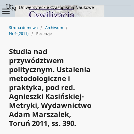
Uniwersyteckie Czasopisma Naukowe
Strona domowa
/
Archiwum
/
Nr 9 (2011)
/
Recenzje
Studia nad
przywództwem
politycznym. Ustalenia
metodologiczne i
praktyka, pod red.
Agnieszki Kasińskiej-
Metryki, Wydawnictwo
Adam Marszalek,
Toruń 2011, ss. 390.