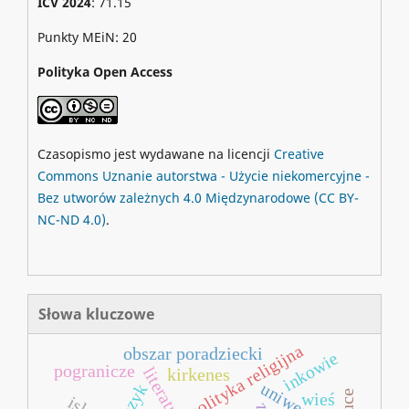
ICV 2024
: 71.15
Punkty MEiN: 20
Polityka Open Access
Czasopismo jest wydawane na licencji
Creative
Commons
Uznanie autorstwa - Użycie niekomercyjne -
Bez utworów zależnych 4.0 Międzynarodowe
(CC BY-
NC-ND 4.0)
.
Słowa kluczowe
polityka religijna
obszar poradziecki
inkowie
pogranicze
literatura
kirkenes
język
wieś