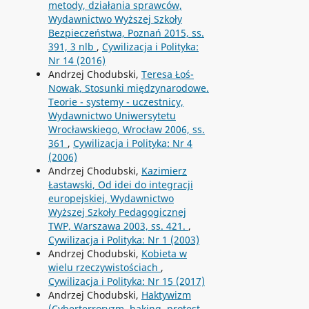
metody, działania sprawców,
Wydawnictwo Wyższej Szkoły
Bezpieczeństwa, Poznań 2015, ss.
391, 3 nlb
,
Cywilizacja i Polityka:
Nr 14 (2016)
Andrzej Chodubski,
Teresa Łoś-
Nowak, Stosunki międzynarodowe.
Teorie - systemy - uczestnicy,
Wydawnictwo Uniwersytetu
Wrocławskiego, Wrocław 2006, ss.
361
,
Cywilizacja i Polityka: Nr 4
(2006)
Andrzej Chodubski,
Kazimierz
Łastawski, Od idei do integracji
europejskiej, Wydawnictwo
Wyższej Szkoły Pedagogicznej
TWP, Warszawa 2003, ss. 421.
,
Cywilizacja i Polityka: Nr 1 (2003)
Andrzej Chodubski,
Kobieta w
wielu rzeczywistościach
,
Cywilizacja i Polityka: Nr 15 (2017)
Andrzej Chodubski,
Haktywizm
(Cyberterroryzm, haking, protest