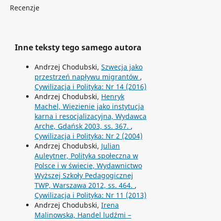
Recenzje
Inne teksty tego samego autora
Andrzej Chodubski,
Szwecja jako
przestrzeń napływu migrantów
,
Cywilizacja i Polityka: Nr 14 (2016)
Andrzej Chodubski,
Henryk
Machel, Więzienie jako instytucja
karna i resocjalizacyjna, Wydawca
Arche, Gdańsk 2003, ss. 367.
,
Cywilizacja i Polityka: Nr 2 (2004)
Andrzej Chodubski,
Julian
Auleytner, Polityka społeczna w
Polsce i w świecie, Wydawnictwo
Wyższej Szkoły Pedagogicznej
TWP, Warszawa 2012, ss. 464.
,
Cywilizacja i Polityka: Nr 11 (2013)
Andrzej Chodubski,
Irena
Malinowska, Handel ludźmi –