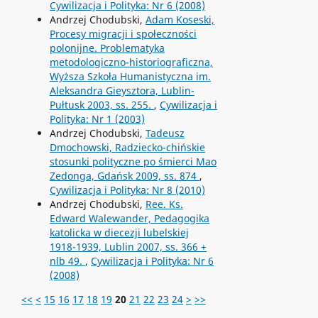
Cywilizacja i Polityka: Nr 6 (2008)
Andrzej Chodubski,
Adam Koseski,
Procesy migracji i społeczności
polonijne. Problematyka
metodologiczno-historiograficzna,
Wyższa Szkoła Humanistyczna im.
Aleksandra Gieysztora, Lublin-
Pułtusk 2003, ss. 255.
,
Cywilizacja i
Polityka: Nr 1 (2003)
Andrzej Chodubski,
Tadeusz
Dmochowski, Radziecko-chińskie
stosunki polityczne po śmierci Mao
Zedonga, Gdańsk 2009, ss. 874
,
Cywilizacja i Polityka: Nr 8 (2010)
Andrzej Chodubski,
Ree. Ks.
Edward Walewander, Pedagogika
katolicka w diecezji lubelskiej
1918-1939, Lublin 2007, ss. 366 +
nlb 49.
,
Cywilizacja i Polityka: Nr 6
(2008)
<<
<
15
16
17
18
19
20
21
22
23
24
>
>>