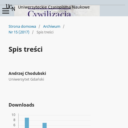
Uniwersyteckie Czasopisma Naukowe
Strona domowa
/
Archiwum
/
Nr 15 (2017)
/
Spis treści
Spis treści
Andrzej Chodubski
Uniwersytet Gdański
Downloads