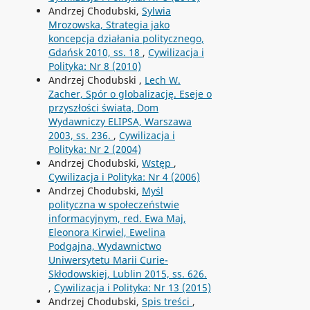
Andrzej Chodubski,
Sylwia
Mrozowska, Strategia jako
koncepcja działania politycznego,
Gdańsk 2010, ss. 18
,
Cywilizacja i
Polityka: Nr 8 (2010)
Andrzej Chodubski ,
Lech W.
Zacher, Spór o globalizację. Eseje o
przyszłości świata, Dom
Wydawniczy ELIPSA, Warszawa
2003, ss. 236.
,
Cywilizacja i
Polityka: Nr 2 (2004)
Andrzej Chodubski,
Wstęp
,
Cywilizacja i Polityka: Nr 4 (2006)
Andrzej Chodubski,
Myśl
polityczna w społeczeństwie
informacyjnym, red. Ewa Maj,
Eleonora Kirwiel, Ewelina
Podgajna, Wydawnictwo
Uniwersytetu Marii Curie-
Skłodowskiej, Lublin 2015, ss. 626.
,
Cywilizacja i Polityka: Nr 13 (2015)
Andrzej Chodubski,
Spis treści
,