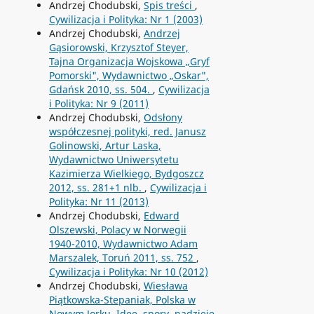
Andrzej Chodubski,
Spis treści
,
Cywilizacja i Polityka: Nr 1 (2003)
Andrzej Chodubski,
Andrzej
Gąsiorowski, Krzysztof Steyer,
Tajna Organizacja Wojskowa „Gryf
Pomorski", Wydawnictwo „Oskar",
Gdańsk 2010, ss. 504.
,
Cywilizacja
i Polityka: Nr 9 (2011)
Andrzej Chodubski,
Odsłony
współczesnej polityki, red. Janusz
Golinowski, Artur Laska,
Wydawnictwo Uniwersytetu
Kazimierza Wielkiego, Bydgoszcz
2012, ss. 281+1 nlb.
,
Cywilizacja i
Polityka: Nr 11 (2013)
Andrzej Chodubski,
Edward
Olszewski, Polacy w Norwegii
1940-2010, Wydawnictwo Adam
Marszalek, Toruń 2011, ss. 752
,
Cywilizacja i Polityka: Nr 10 (2012)
Andrzej Chodubski,
Wiesława
Piątkowska-Stepaniak, Polska w
Nowym Jorku. Idee, spory, nadzieje