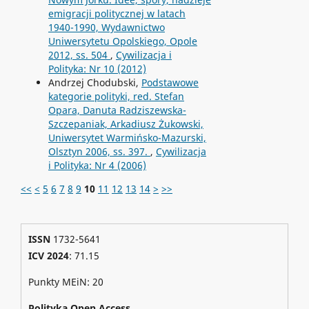
emigracji politycznej w latach
1940-1990, Wydawnictwo
Uniwersytetu Opolskiego, Opole
2012, ss. 504
,
Cywilizacja i
Polityka: Nr 10 (2012)
Andrzej Chodubski,
Podstawowe
kategorie polityki, red. Stefan
Opara, Danuta Radziszewska-
Szczepaniak, Arkadiusz Żukowski,
Uniwersytet Warmińsko-Mazurski,
Olsztyn 2006, ss. 397.
,
Cywilizacja
i Polityka: Nr 4 (2006)
<<
<
5
6
7
8
9
10
11
12
13
14
>
>>
ISSN
1732-5641
ICV 2024
: 71.15
Punkty MEiN: 20
Polityka Open Access