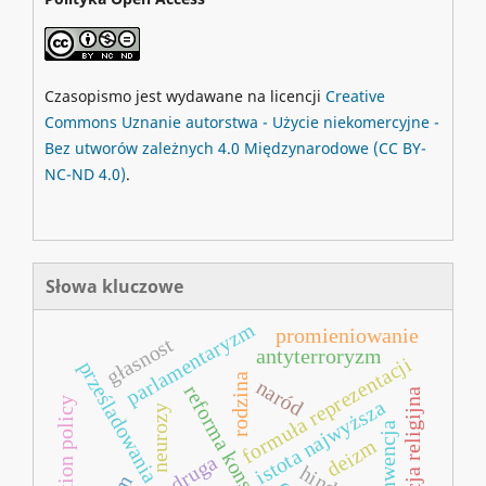
Czasopismo jest wydawane na licencji
Creative
Commons
Uznanie autorstwa - Użycie niekomercyjne -
Bez utworów zależnych 4.0 Międzynarodowe
(CC BY-
NC-ND 4.0)
.
Słowa kluczowe
parlamentaryzm
promieniowanie
głasnost
antyterroryzm
formuła reprezentacji
prześladowania
rodzina
naród
reforma konstytucyjna
egzaltacja religijna
integration policy
istota najwyższa
neurozy
konwencja
deizm
izba druga