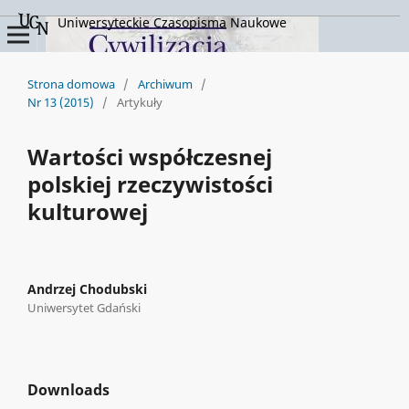
Uniwersyteckie Czasopisma Naukowe
Strona domowa
/
Archiwum
/
Nr 13 (2015)
/
Artykuły
Wartości współczesnej
polskiej rzeczywistości
kulturowej
Andrzej Chodubski
Uniwersytet Gdański
Downloads