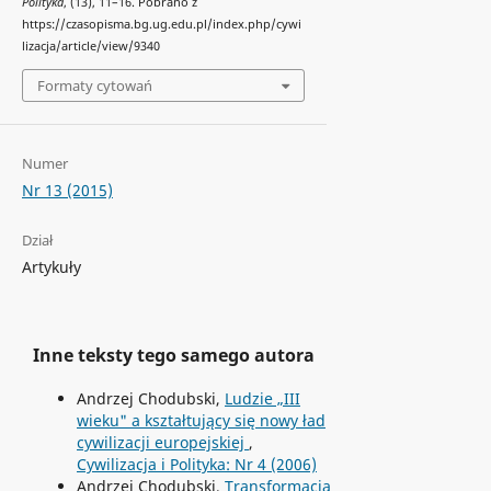
Polityka
, (13), 11–16. Pobrano z
https://czasopisma.bg.ug.edu.pl/index.php/cywi
lizacja/article/view/9340
Formaty cytowań
Numer
Nr 13 (2015)
Dział
Artykuły
Inne teksty tego samego autora
Andrzej Chodubski,
Ludzie „III
wieku" a kształtujący się nowy ład
cywilizacji europejskiej
,
Cywilizacja i Polityka: Nr 4 (2006)
Andrzej Chodubski,
Transformacja