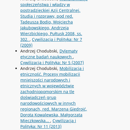
społeczeństwa i władzy w
postradzieckiej Azji Centralnej.
Studia i rozprawy, pod red.
Tadeusza Bodio, Wojciecha
Jakubowskiego, Andrzeja
Wierzbickiego, Pułtusk 2008, ss.
302.
,
Cywilizacja i Polityka: Nr 7
(2009)
Andrzej Chodubski,
Dylematy
etyczne badań naukowych
,
Cywilizacja i Polityka: Nr 5 (2007)
Andrzej Chodubski,
Mobilizacja i
etniczność. Procesy mobilizacji
mniejszości narodowych i
etnicznych w województwie
zachodniopomorskim na tle
doświadczeń grup
narodowościowych w innych
regionach, red. Marzena Giedrojć,
Dorota Kowalewska, Małgorzata
Mieczkowska...
,
Cywilizacja i
Polityka: Nr 11 (2013)