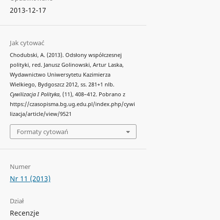
2013-12-17
Jak cytować
Chodubski, A. (2013). Odsłony współczesnej
polityki, red. Janusz Golinowski, Artur Laska,
Wydawnictwo Uniwersytetu Kazimierza
Wielkiego, Bydgoszcz 2012, ss. 281+1 nlb.
Cywilizacja I Polityka
, (11), 408–412. Pobrano z
https://czasopisma.bg.ug.edu.pl/index.php/cywi
lizacja/article/view/9521
Formaty cytowań
Numer
Nr 11 (2013)
Dział
Recenzje