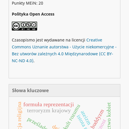
Punkty MEiN: 20
Polityka Open Access
Czasopismo jest wydawane na licencji
Creative
Commons
Uznanie autorstwa - Użycie niekomercyjne -
Bez utworów zależnych 4.0 Międzynarodowe
(CC BY-
NC-ND 4.0)
.
Słowa kluczowe
formuła reprezentacji
egzaltacja religijna
uczestnictwo kobiet
kult rozumu
terroryzm krajowy
buddyzm
ateizm
prześladowania
głasnost