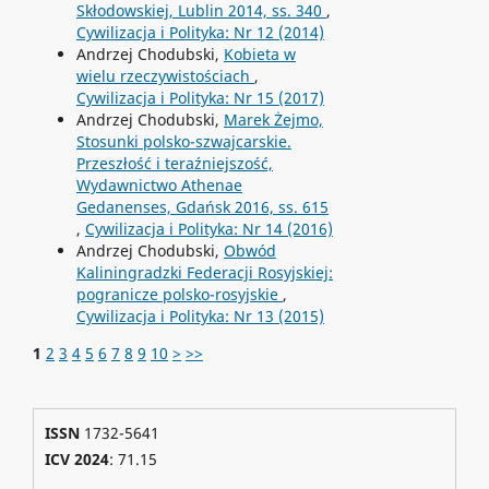
Skłodowskiej, Lublin 2014, ss. 340
,
Cywilizacja i Polityka: Nr 12 (2014)
Andrzej Chodubski,
Kobieta w
wielu rzeczywistościach
,
Cywilizacja i Polityka: Nr 15 (2017)
Andrzej Chodubski,
Marek Żejmo,
Stosunki polsko-szwajcarskie.
Przeszłość i teraźniejszość,
Wydawnictwo Athenae
Gedanenses, Gdańsk 2016, ss. 615
,
Cywilizacja i Polityka: Nr 14 (2016)
Andrzej Chodubski,
Obwód
Kaliningradzki Federacji Rosyjskiej:
pogranicze polsko-rosyjskie
,
Cywilizacja i Polityka: Nr 13 (2015)
1
2
3
4
5
6
7
8
9
10
>
>>
ISSN
1732-5641
ICV 2024
: 71.15