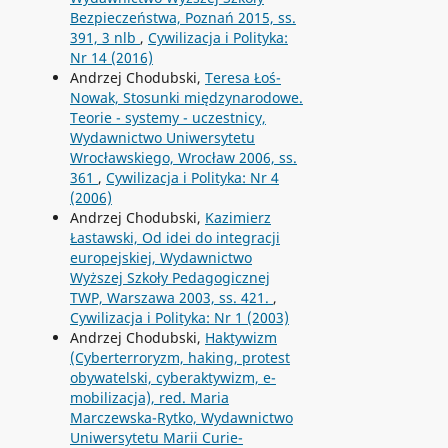
Bezpieczeństwa, Poznań 2015, ss.
391, 3 nlb
,
Cywilizacja i Polityka:
Nr 14 (2016)
Andrzej Chodubski,
Teresa Łoś-
Nowak, Stosunki międzynarodowe.
Teorie - systemy - uczestnicy,
Wydawnictwo Uniwersytetu
Wrocławskiego, Wrocław 2006, ss.
361
,
Cywilizacja i Polityka: Nr 4
(2006)
Andrzej Chodubski,
Kazimierz
Łastawski, Od idei do integracji
europejskiej, Wydawnictwo
Wyższej Szkoły Pedagogicznej
TWP, Warszawa 2003, ss. 421.
,
Cywilizacja i Polityka: Nr 1 (2003)
Andrzej Chodubski,
Haktywizm
(Cyberterroryzm, haking, protest
obywatelski, cyberaktywizm, e-
mobilizacja), red. Maria
Marczewska-Rytko, Wydawnictwo
Uniwersytetu Marii Curie-