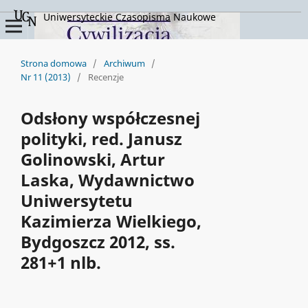
Uniwersyteckie Czasopisma Naukowe
Strona domowa
/
Archiwum
/
Nr 11 (2013)
/
Recenzje
Odsłony współczesnej
polityki, red. Janusz
Golinowski, Artur
Laska, Wydawnictwo
Uniwersytetu
Kazimierza Wielkiego,
Bydgoszcz 2012, ss.
281+1 nlb.