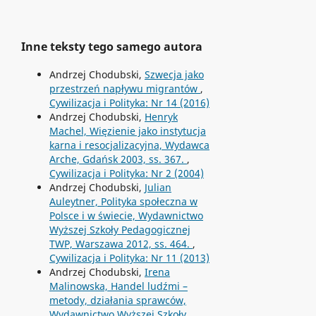
Inne teksty tego samego autora
Andrzej Chodubski,
Szwecja jako
przestrzeń napływu migrantów
,
Cywilizacja i Polityka: Nr 14 (2016)
Andrzej Chodubski,
Henryk
Machel, Więzienie jako instytucja
karna i resocjalizacyjna, Wydawca
Arche, Gdańsk 2003, ss. 367.
,
Cywilizacja i Polityka: Nr 2 (2004)
Andrzej Chodubski,
Julian
Auleytner, Polityka społeczna w
Polsce i w świecie, Wydawnictwo
Wyższej Szkoły Pedagogicznej
TWP, Warszawa 2012, ss. 464.
,
Cywilizacja i Polityka: Nr 11 (2013)
Andrzej Chodubski,
Irena
Malinowska, Handel ludźmi –
metody, działania sprawców,
Wydawnictwo Wyższej Szkoły