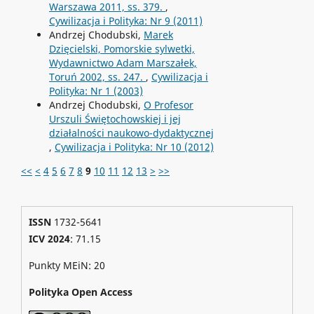
Warszawa 2011, ss. 379.
,
Cywilizacja i Polityka: Nr 9 (2011)
Andrzej Chodubski,
Marek
Dzięcielski, Pomorskie sylwetki,
Wydawnictwo Adam Marszałek,
Toruń 2002, ss. 247.
,
Cywilizacja i
Polityka: Nr 1 (2003)
Andrzej Chodubski,
O Profesor
Urszuli Świętochowskiej i jej
działalności naukowo-dydaktycznej
,
Cywilizacja i Polityka: Nr 10 (2012)
<<
<
4
5
6
7
8
9
10
11
12
13
>
>>
ISSN
1732-5641
ICV 2024
: 71.15
Punkty MEiN: 20
Polityka Open Access