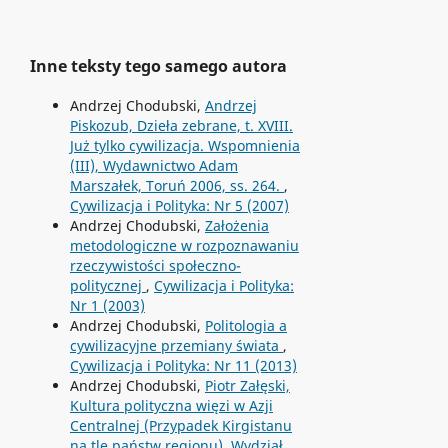
Inne teksty tego samego autora
Andrzej Chodubski,
Andrzej
Piskozub, Dzieła zebrane, t. XVIII.
Już tylko cywilizacja. Wspomnienia
(III), Wydawnictwo Adam
Marszałek, Toruń 2006, ss. 264.
,
Cywilizacja i Polityka: Nr 5 (2007)
Andrzej Chodubski,
Założenia
metodologiczne w rozpoznawaniu
rzeczywistości społeczno-
politycznej
,
Cywilizacja i Polityka:
Nr 1 (2003)
Andrzej Chodubski,
Politologia a
cywilizacyjne przemiany świata
,
Cywilizacja i Polityka: Nr 11 (2013)
Andrzej Chodubski,
Piotr Załęski,
Kultura polityczna więzi w Azji
Centralnej (Przypadek Kirgistanu
na tle państw regionu), Wydział