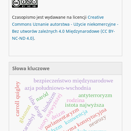
Czasopismo jest wydawane na licencji
Creative
Commons
Uznanie autorstwa - Użycie niekomercyjne -
Bez utworów zależnych 4.0 Międzynarodowe
(CC BY-
NC-ND 4.0)
.
Słowa kluczowe
bezpieczeństwo międzynarodowe
carroll quigley
azja południowo-wschodnia
naród
hinduizm
kult istoty najwyższej
antyterroryzm
izba druga
rodzina
istota najwyższa
głasnost
parlamentaryzm
reforma konstytucyjna
konwencja
deizm
czarnobyl
neurozy
buddyzm