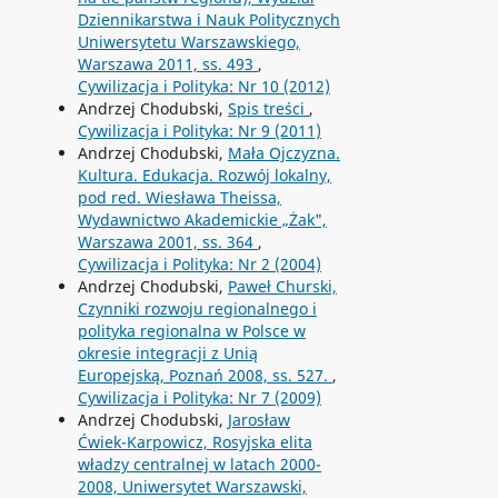
Dziennikarstwa i Nauk Politycznych
Uniwersytetu Warszawskiego,
Warszawa 2011, ss. 493
,
Cywilizacja i Polityka: Nr 10 (2012)
Andrzej Chodubski,
Spis treści
,
Cywilizacja i Polityka: Nr 9 (2011)
Andrzej Chodubski,
Mała Ojczyzna.
Kultura. Edukacja. Rozwój lokalny,
pod red. Wiesława Theissa,
Wydawnictwo Akademickie „Żak",
Warszawa 2001, ss. 364
,
Cywilizacja i Polityka: Nr 2 (2004)
Andrzej Chodubski,
Paweł Churski,
Czynniki rozwoju regionalnego i
polityka regionalna w Polsce w
okresie integracji z Unią
Europejską, Poznań 2008, ss. 527.
,
Cywilizacja i Polityka: Nr 7 (2009)
Andrzej Chodubski,
Jarosław
Ćwiek-Karpowicz, Rosyjska elita
władzy centralnej w latach 2000-
2008, Uniwersytet Warszawski,