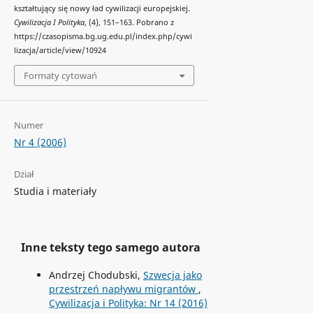
kształtujący się nowy ład cywilizacji europejskiej.
Cywilizacja I Polityka
, (4), 151–163. Pobrano z
https://czasopisma.bg.ug.edu.pl/index.php/cywi
lizacja/article/view/10924
Formaty cytowań
Numer
Nr 4 (2006)
Dział
Studia i materiały
Inne teksty tego samego autora
Andrzej Chodubski,
Szwecja jako
przestrzeń napływu migrantów
,
Cywilizacja i Polityka: Nr 14 (2016)