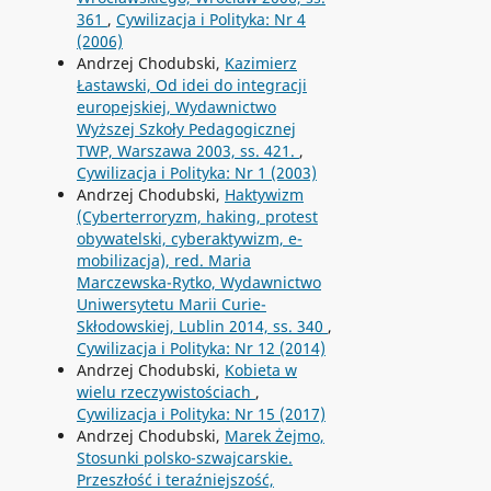
361
,
Cywilizacja i Polityka: Nr 4
(2006)
Andrzej Chodubski,
Kazimierz
Łastawski, Od idei do integracji
europejskiej, Wydawnictwo
Wyższej Szkoły Pedagogicznej
TWP, Warszawa 2003, ss. 421.
,
Cywilizacja i Polityka: Nr 1 (2003)
Andrzej Chodubski,
Haktywizm
(Cyberterroryzm, haking, protest
obywatelski, cyberaktywizm, e-
mobilizacja), red. Maria
Marczewska-Rytko, Wydawnictwo
Uniwersytetu Marii Curie-
Skłodowskiej, Lublin 2014, ss. 340
,
Cywilizacja i Polityka: Nr 12 (2014)
Andrzej Chodubski,
Kobieta w
wielu rzeczywistościach
,
Cywilizacja i Polityka: Nr 15 (2017)
Andrzej Chodubski,
Marek Żejmo,
Stosunki polsko-szwajcarskie.
Przeszłość i teraźniejszość,