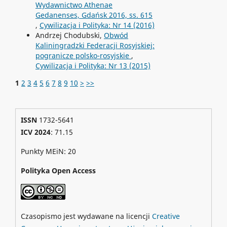
Wydawnictwo Athenae
Gedanenses, Gdańsk 2016, ss. 615
,
Cywilizacja i Polityka: Nr 14 (2016)
Andrzej Chodubski,
Obwód
Kaliningradzki Federacji Rosyjskiej:
pogranicze polsko-rosyjskie
,
Cywilizacja i Polityka: Nr 13 (2015)
1
2
3
4
5
6
7
8
9
10
>
>>
ISSN
1732-5641
ICV 2024
: 71.15
Punkty MEiN: 20
Polityka Open Access
Czasopismo jest wydawane na licencji
Creative