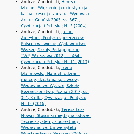
Andrzej Chodubski,
Henryk
Machel, Więzienie jako instytucja
karna i resocjalizacyjna, Wydawca
Arche, Gdańsk 2003, ss. 367.
,
Cywilizacja i Polityka: Nr 2 (2004)
Andrzej Chodubski,
Julian
Auleytner, Polityka społeczna w
Polsce i w świecie, Wydawnictwo
Wyższej Szkoły Pedagogicznej
TWP, Warszawa 2012, ss. 464.
,
Cywilizacja i Polityka: Nr 11 (2013)
Andrzej Chodubski,
Irena
Malinowska, Handel ludźmi –
metody, działania sprawców,
Wydawnictwo Wyższej Szkoły
Bezpieczeństwa, Poznań 2015, ss.
391, 3 nlb
,
Cywilizacja i Polityka:
Nr 14 (2016)
Andrzej Chodubski,
Teresa Łoś-
Nowak, Stosunki międzynarodowe.
Teorie - systemy - uczestnicy,
Wydawnictwo Uniwersytetu
Wrocławskiego, Wrocław 2006, ss.