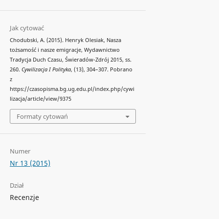
Jak cytować
Chodubski, A. (2015). Henryk Olesiak, Nasza
tożsamość i nasze emigracje, Wydawnictwo
Tradycja Duch Czasu, Świeradów-Zdrój 2015, ss.
260.
Cywilizacja I Polityka
, (13), 304–307. Pobrano
z
https://czasopisma.bg.ug.edu.pl/index.php/cywi
lizacja/article/view/9375
Formaty cytowań
Numer
Nr 13 (2015)
Dział
Recenzje