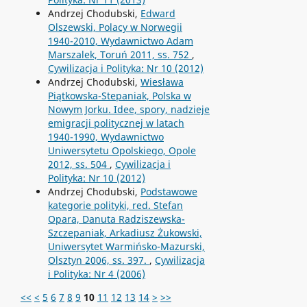
Andrzej Chodubski,
Edward
Olszewski, Polacy w Norwegii
1940-2010, Wydawnictwo Adam
Marszalek, Toruń 2011, ss. 752
,
Cywilizacja i Polityka: Nr 10 (2012)
Andrzej Chodubski,
Wiesława
Piątkowska-Stepaniak, Polska w
Nowym Jorku. Idee, spory, nadzieje
emigracji politycznej w latach
1940-1990, Wydawnictwo
Uniwersytetu Opolskiego, Opole
2012, ss. 504
,
Cywilizacja i
Polityka: Nr 10 (2012)
Andrzej Chodubski,
Podstawowe
kategorie polityki, red. Stefan
Opara, Danuta Radziszewska-
Szczepaniak, Arkadiusz Żukowski,
Uniwersytet Warmińsko-Mazurski,
Olsztyn 2006, ss. 397.
,
Cywilizacja
i Polityka: Nr 4 (2006)
<<
<
5
6
7
8
9
10
11
12
13
14
>
>>