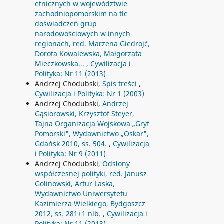
etnicznych w województwie
zachodniopomorskim na tle
doświadczeń grup
narodowościowych w innych
regionach, red. Marzena Giedrojć,
Dorota Kowalewska, Małgorzata
Mieczkowska...
,
Cywilizacja i
Polityka: Nr 11 (2013)
Andrzej Chodubski,
Spis treści
,
Cywilizacja i Polityka: Nr 1 (2003)
Andrzej Chodubski,
Andrzej
Gąsiorowski, Krzysztof Steyer,
Tajna Organizacja Wojskowa „Gryf
Pomorski", Wydawnictwo „Oskar",
Gdańsk 2010, ss. 504.
,
Cywilizacja
i Polityka: Nr 9 (2011)
Andrzej Chodubski,
Odsłony
współczesnej polityki, red. Janusz
Golinowski, Artur Laska,
Wydawnictwo Uniwersytetu
Kazimierza Wielkiego, Bydgoszcz
2012, ss. 281+1 nlb.
,
Cywilizacja i
Polityka: Nr 11 (2013)