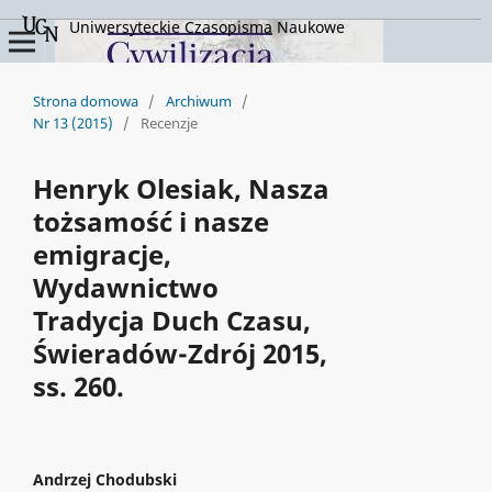
Uniwersyteckie Czasopisma Naukowe
Strona domowa
/
Archiwum
/
Nr 13 (2015)
/
Recenzje
Henryk Olesiak, Nasza
tożsamość i nasze
emigracje,
Wydawnictwo
Tradycja Duch Czasu,
Świeradów-Zdrój 2015,
ss. 260.
Andrzej Chodubski