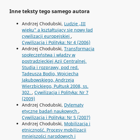
Inne teksty tego samego autora
Andrzej Chodubski,
Ludzie „III
wieku" a kształtujący się nowy ład
cywilizacji europejskiej
,
Cywilizacja i Polityka: Nr 4 (2006)
Andrzej Chodubski,
Transformacja
społeczeństwa i władzy w
postradzieckiej Azji Centralnej.
Studia i rozprawy, pod red.
Tadeusza Bodio, Wojciecha
Jakubowskiego, Andrzeja
Wierzbickiego, Pułtusk 2008, ss.
302.
,
Cywilizacja i Polityka: Nr 7
(2009)
Andrzej Chodubski,
Dylematy
etyczne badań naukowych
,
Cywilizacja i Polityka: Nr 5 (2007)
Andrzej Chodubski,
Mobilizacja i
etniczność. Procesy mobilizacji
mniejszości narodowych i