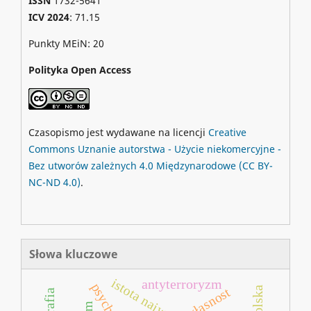
ISSN
1732-5641
ICV 2024
: 71.15
Punkty MEiN: 20
Polityka Open Access
Czasopismo jest wydawane na licencji
Creative
Commons
Uznanie autorstwa - Użycie niekomercyjne -
Bez utworów zależnych 4.0 Międzynarodowe
(CC BY-
NC-ND 4.0)
.
Słowa kluczowe
istota najwyższa
antyterroryzm
psychozy
głasnost