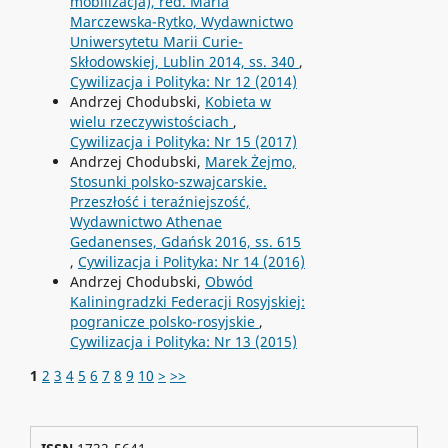
mobilizacja), red. Maria
Marczewska-Rytko, Wydawnictwo
Uniwersytetu Marii Curie-
Skłodowskiej, Lublin 2014, ss. 340
,
Cywilizacja i Polityka: Nr 12 (2014)
Andrzej Chodubski,
Kobieta w
wielu rzeczywistościach
,
Cywilizacja i Polityka: Nr 15 (2017)
Andrzej Chodubski,
Marek Żejmo,
Stosunki polsko-szwajcarskie.
Przeszłość i teraźniejszość,
Wydawnictwo Athenae
Gedanenses, Gdańsk 2016, ss. 615
,
Cywilizacja i Polityka: Nr 14 (2016)
Andrzej Chodubski,
Obwód
Kaliningradzki Federacji Rosyjskiej:
pogranicze polsko-rosyjskie
,
Cywilizacja i Polityka: Nr 13 (2015)
1
2
3
4
5
6
7
8
9
10
>
>>