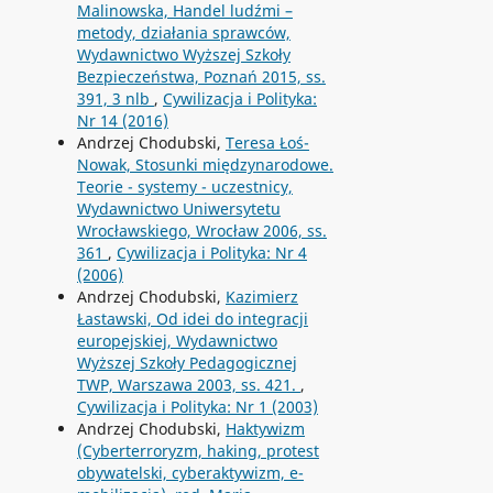
Malinowska, Handel ludźmi –
metody, działania sprawców,
Wydawnictwo Wyższej Szkoły
Bezpieczeństwa, Poznań 2015, ss.
391, 3 nlb
,
Cywilizacja i Polityka:
Nr 14 (2016)
Andrzej Chodubski,
Teresa Łoś-
Nowak, Stosunki międzynarodowe.
Teorie - systemy - uczestnicy,
Wydawnictwo Uniwersytetu
Wrocławskiego, Wrocław 2006, ss.
361
,
Cywilizacja i Polityka: Nr 4
(2006)
Andrzej Chodubski,
Kazimierz
Łastawski, Od idei do integracji
europejskiej, Wydawnictwo
Wyższej Szkoły Pedagogicznej
TWP, Warszawa 2003, ss. 421.
,
Cywilizacja i Polityka: Nr 1 (2003)
Andrzej Chodubski,
Haktywizm
(Cyberterroryzm, haking, protest
obywatelski, cyberaktywizm, e-