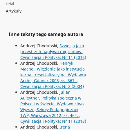
Dział
Artykuły
Inne teksty tego samego autora
Andrzej Chodubski,
Szwecja jako
przestrzeń napływu migrantów
,
Cywilizacja i Polityka: Nr 14 (2016)
Andrzej Chodubski,
Henryk
Machel, Więzienie jako instytucja
karna i resocjalizacyjna, Wydawca
Arche, Gdańsk 2003, ss. 367.
,
Cywilizacja i Polityka: Nr 2 (2004)
Andrzej Chodubski,
Julian
Auleytner, Polityka społeczna w
Polsce i w świecie, Wydawnictwo
Wyższej Szkoły Pedagogicznej
TWP, Warszawa 2012, ss. 464.
,
Cywilizacja i Polityka: Nr 11 (2013)
Andrzej Chodubski,
Irena