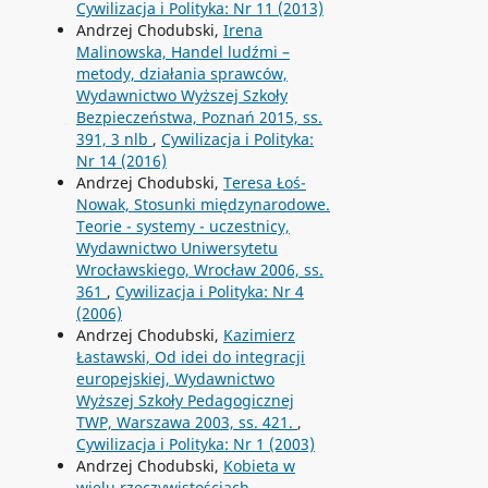
Cywilizacja i Polityka: Nr 11 (2013)
Andrzej Chodubski,
Irena
Malinowska, Handel ludźmi –
metody, działania sprawców,
Wydawnictwo Wyższej Szkoły
Bezpieczeństwa, Poznań 2015, ss.
391, 3 nlb
,
Cywilizacja i Polityka:
Nr 14 (2016)
Andrzej Chodubski,
Teresa Łoś-
Nowak, Stosunki międzynarodowe.
Teorie - systemy - uczestnicy,
Wydawnictwo Uniwersytetu
Wrocławskiego, Wrocław 2006, ss.
361
,
Cywilizacja i Polityka: Nr 4
(2006)
Andrzej Chodubski,
Kazimierz
Łastawski, Od idei do integracji
europejskiej, Wydawnictwo
Wyższej Szkoły Pedagogicznej
TWP, Warszawa 2003, ss. 421.
,
Cywilizacja i Polityka: Nr 1 (2003)
Andrzej Chodubski,
Kobieta w
wielu rzeczywistościach
,