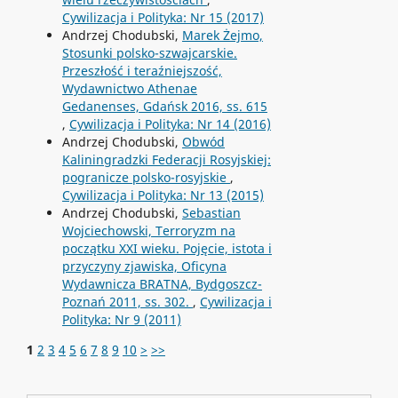
Cywilizacja i Polityka: Nr 15 (2017)
Andrzej Chodubski,
Marek Żejmo,
Stosunki polsko-szwajcarskie.
Przeszłość i teraźniejszość,
Wydawnictwo Athenae
Gedanenses, Gdańsk 2016, ss. 615
,
Cywilizacja i Polityka: Nr 14 (2016)
Andrzej Chodubski,
Obwód
Kaliningradzki Federacji Rosyjskiej:
pogranicze polsko-rosyjskie
,
Cywilizacja i Polityka: Nr 13 (2015)
Andrzej Chodubski,
Sebastian
Wojciechowski, Terroryzm na
początku XXI wieku. Pojęcie, istota i
przyczyny zjawiska, Oficyna
Wydawnicza BRATNA, Bydgoszcz-
Poznań 2011, ss. 302.
,
Cywilizacja i
Polityka: Nr 9 (2011)
1
2
3
4
5
6
7
8
9
10
>
>>