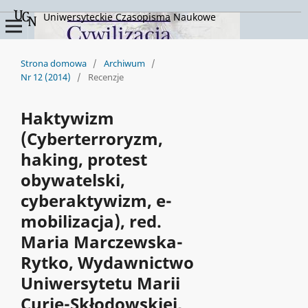
Uniwersyteckie Czasopisma Naukowe
Strona domowa
/
Archiwum
/
Nr 12 (2014)
/
Recenzje
Haktywizm
(Cyberterroryzm,
haking, protest
obywatelski,
cyberaktywizm, e-
mobilizacja), red.
Maria Marczewska-
Rytko, Wydawnictwo
Uniwersytetu Marii
Curie-Skłodowskiej,