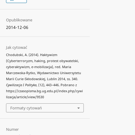
Opublikowane
2014-12-06
Jak cytować
Chodubski, A. (2014). Haktywizm
(Cyberterroryzm, haking, protest obywatelski,
cyberaktywizm, e-mobilizacja), red. Maria
Marczewska-Rytko, Wydawnictwo Uniwersytetu
Marii Curie-Skłodowskiej, Lublin 2014, ss. 340.
Cywilizacja I Polityka
, (12), 443–446. Pobrano z
https://czasopisma.bg.ug.edu.pl/index.php/cywi
lizacja/article/view/9530
Formaty cytowań
Numer