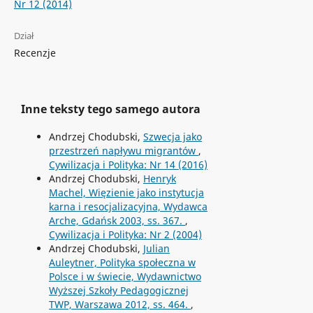
Nr 12 (2014)
Dział
Recenzje
Inne teksty tego samego autora
Andrzej Chodubski,
Szwecja jako
przestrzeń napływu migrantów
,
Cywilizacja i Polityka: Nr 14 (2016)
Andrzej Chodubski,
Henryk
Machel, Więzienie jako instytucja
karna i resocjalizacyjna, Wydawca
Arche, Gdańsk 2003, ss. 367.
,
Cywilizacja i Polityka: Nr 2 (2004)
Andrzej Chodubski,
Julian
Auleytner, Polityka społeczna w
Polsce i w świecie, Wydawnictwo
Wyższej Szkoły Pedagogicznej
TWP, Warszawa 2012, ss. 464.
,