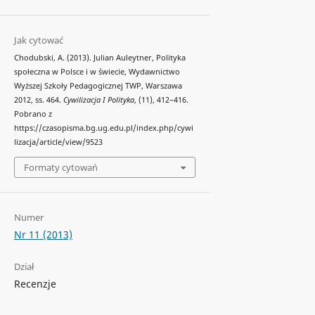
Jak cytować
Chodubski, A. (2013). Julian Auleytner, Polityka
społeczna w Polsce i w świecie, Wydawnictwo
Wyższej Szkoły Pedagogicznej TWP, Warszawa
2012, ss. 464.
Cywilizacja I Polityka
, (11), 412–416.
Pobrano z
https://czasopisma.bg.ug.edu.pl/index.php/cywi
lizacja/article/view/9523
Formaty cytowań
Numer
Nr 11 (2013)
Dział
Recenzje