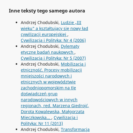
Inne teksty tego samego autora
Andrzej Chodubski,
Ludzie „III
wieku" a kształtujący się nowy ład
cywilizacji europejskiej
,
Cywilizacja i Polityka: Nr 4 (2006)
Andrzej Chodubski,
Dylematy
etyczne badań naukowych
,
Cywilizacja i Polityka: Nr 5 (2007)
Andrzej Chodubski,
Mobilizacja i
etniczność. Procesy mobilizacji
mniejszości narodowych i
etnicznych w województwie
zachodniopomorskim na tle
doświadczeń grup
narodowościowych w innych
regionach, red. Marzena Giedrojć,
Dorota Kowalewska, Małgorzata
Mieczkowska...
,
Cywilizacja i
Polityka: Nr 11 (2013)
Andrzej Chodubski,
Transformacja