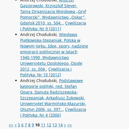
Gąsiorowski, Krzysztof Steyer,
Tajna Organizacja Wojskowa „Gryf
Pomorski", Wydawnictwo „Oskar",
Gdańsk 2010, ss. 504.
,
Cywilizacja
i Polityka: Nr 9 (2011)
Andrzej Chodubski,
Wiesława
Piątkowska-Stepaniak, Polska w
Nowym Jorku. Idee, spory, nadzieje
emigracji politycznej w latach
1940-1990, Wydawnictwo
Uniwersytetu Opolskiego, Opole
2012, ss. 504
,
Cywilizacja i
Polityka: Nr 10 (2012)
Andrzej Chodubski,
Podstawowe
kategorie polityki, red. Stefan
Opara, Danuta Radziszewska-
Szczepaniak, Arkadiusz Żukowski,
Uniwersytet Warmińsko-Mazurski,
Olsztyn 2006, ss. 397.
,
Cywilizacja
i Polityka: Nr 4 (2006)
<<
<
5
6
7
8
9
10
11
12
13
14
>
>>