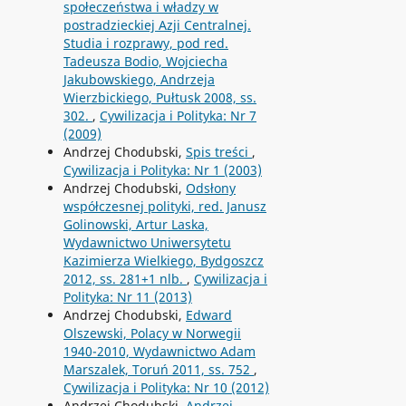
społeczeństwa i władzy w
postradzieckiej Azji Centralnej.
Studia i rozprawy, pod red.
Tadeusza Bodio, Wojciecha
Jakubowskiego, Andrzeja
Wierzbickiego, Pułtusk 2008, ss.
302.
,
Cywilizacja i Polityka: Nr 7
(2009)
Andrzej Chodubski,
Spis treści
,
Cywilizacja i Polityka: Nr 1 (2003)
Andrzej Chodubski,
Odsłony
współczesnej polityki, red. Janusz
Golinowski, Artur Laska,
Wydawnictwo Uniwersytetu
Kazimierza Wielkiego, Bydgoszcz
2012, ss. 281+1 nlb.
,
Cywilizacja i
Polityka: Nr 11 (2013)
Andrzej Chodubski,
Edward
Olszewski, Polacy w Norwegii
1940-2010, Wydawnictwo Adam
Marszalek, Toruń 2011, ss. 752
,
Cywilizacja i Polityka: Nr 10 (2012)
Andrzej Chodubski,
Andrzej