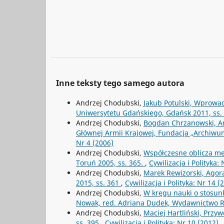
Inne teksty tego samego autora
Andrzej Chodubski,
Jakub Potulski, Wprowa
Uniwersytetu Gdańskiego, Gdańsk 2011, ss.
Andrzej Chodubski,
Bogdan Chrzanowski, An
Głównej Armii Krajowej, Fundacja „Archiwum
Nr 4 (2006)
Andrzej Chodubski,
Współczesne oblicza m
Toruń 2005, ss. 365.
,
Cywilizacja i Polityka:
Andrzej Chodubski,
Marek Rewizorski, Agora
2015, ss. 361
,
Cywilizacja i Polityka: Nr 14 (
Andrzej Chodubski,
W kręgu nauki o stosun
Nowak, red. Adriana Dudek, Wydawnictwo R
Andrzej Chodubski,
Maciej Hartliński, Prz
ss. 395
,
Cywilizacja i Polityka: Nr 10 (2012)