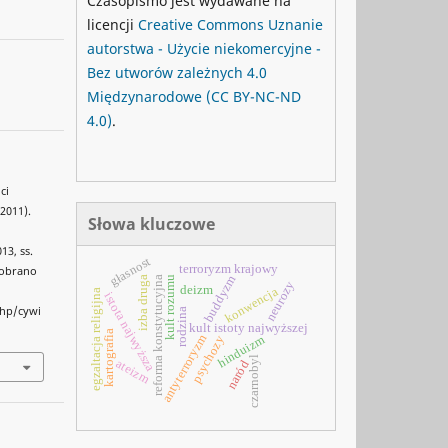
Czasopismo jest wydawane na
licencji
Creative Commons
Uznanie
autorstwa - Użycie niekomercyjne -
Bez utworów zależnych 4.0
Międzynarodowe
(CC BY-NC-ND
4.0)
.
ci
-2011).
Słowa kluczowe
13, ss.
głasnost
terroryzm krajowy
 Pobrano
buddyzm
reforma konstytucyjna
kult rozumu
izba druga
neurozy
deizm
konwencja
egzaltacja religijna
istota najwyższa
php/cywi
rodzina
kult istoty najwyższej
kartografia
antyterroryzm
hinduizm
psychozy
czarnobyl
ateizm
naród