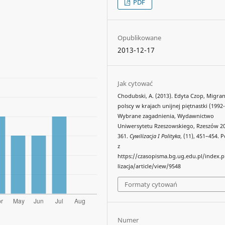
PDF
Opublikowane
2013-12-17
Jak cytować
Chodubski, A. (2013). Edyta Czop, Migran
polscy w krajach unijnej piętnastki (1992
Wybrane zagadnienia, Wydawnictwo
Uniwersytetu Rzeszowskiego, Rzeszów 20
361.
Cywilizacja I Polityka
, (11), 451–454.
z
https://czasopisma.bg.ug.edu.pl/index.
lizacja/article/view/9548
Formaty cytowań
Numer