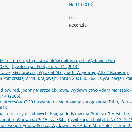
Nr 11 (2013)
Dział
Recenzje
dzenie do socjologii stosunków politycznych, Wydawnictwo
 389.
,
Cywilizacja i Polityka: Nr 11 (2013)
drzej Gąsiorowski, Wydział Marynarki Wojennej „Alfa " Komendy
 Pomorskiej Armii Krajowej", Toruń 2001, s. 362.
,
Cywilizacja i Pol
ediów, red. Joanny Marszałek-Kawa, Wydawnictwo Adam Marszałek
 Nr 4 (2006)
 interesów. G 20 i wyłanianie się nowego zarządzania, Difin, War
2016)
kach międzynarodowych. Księga dedykowana Profesor Teresie Łoś-
ambler, Warszawa 2015, ss. 584.
,
Cywilizacja i Polityka: Nr 13 (201
ywództwo partyjne w Polsce, Wydawnictwo Adam Marszałek, Toruń 2