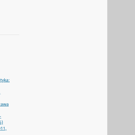
ityka:
,
szawa
-
5)
011,