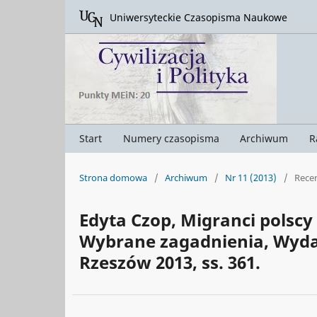
Uniwersyteckie Czasopisma Naukowe
Start
Numery czasopisma
Archiwum
R
Strona domowa
/
Archiwum
/
Nr 11 (2013)
/
Rece
Edyta Czop, Migranci polscy 
Wybrane zagadnienia, Wyda
Rzeszów 2013, ss. 361.