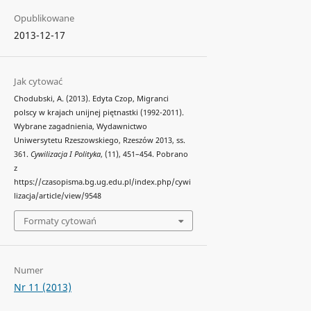
Opublikowane
2013-12-17
Jak cytować
Chodubski, A. (2013). Edyta Czop, Migranci
polscy w krajach unijnej piętnastki (1992-2011).
Wybrane zagadnienia, Wydawnictwo
Uniwersytetu Rzeszowskiego, Rzeszów 2013, ss.
361.
Cywilizacja I Polityka
, (11), 451–454. Pobrano
z
https://czasopisma.bg.ug.edu.pl/index.php/cywi
lizacja/article/view/9548
Formaty cytowań
Numer
Nr 11 (2013)