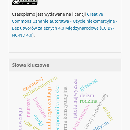
Czasopismo jest wydawane na licencji
Creative
Commons
Uznanie autorstwa - Użycie niekomercyjne -
Bez utworów zależnych 4.0 Międzynarodowe
(CC BY-
NC-ND 4.0)
.
Słowa kluczowe
parlamentaryzm
czarnobyl
głasnost
istota najwyższa
ii rzeczpospolita polska
reforma konstytucyjna
formuła reprezentacji
kult istoty najwyższej
deizm
hinduizm
rodzina
neurozy
kult rozumu
ateizm
konwencja
naród
izba druga
buddyzm