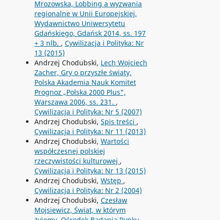
Mrozowska, Lobbing a wyzwania
regionalne w Unii Europejskiej,
Wydawnictwo Uniwersytetu
Gdańskiego, Gdańsk 2014, ss. 197
+ 3 nlb.
,
Cywilizacja i Polityka: Nr
13 (2015)
Andrzej Chodubski,
Lech Wojciech
Zacher, Gry o przyszłe światy,
Polska Akademia Nauk Komitet
Prognoz „Polska 2000 Plus",
Warszawa 2006, ss. 231.
,
Cywilizacja i Polityka: Nr 5 (2007)
Andrzej Chodubski,
Spis treści
,
Cywilizacja i Polityka: Nr 11 (2013)
Andrzej Chodubski,
Wartości
współczesnej polskiej
rzeczywistości kulturowej
,
Cywilizacja i Polityka: Nr 13 (2015)
Andrzej Chodubski,
Wstęp
,
Cywilizacja i Polityka: Nr 2 (2004)
Andrzej Chodubski,
Czesław
Mojsiewicz, Świat, w którym
żyjemy, Ośrodek Badania Rynku