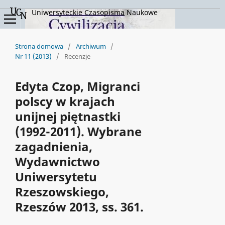
Uniwersyteckie Czasopisma Naukowe
Strona domowa
/
Archiwum
/
Nr 11 (2013)
/
Recenzje
Edyta Czop, Migranci
polscy w krajach
unijnej piętnastki
(1992-2011). Wybrane
zagadnienia,
Wydawnictwo
Uniwersytetu
Rzeszowskiego,
Rzeszów 2013, ss. 361.