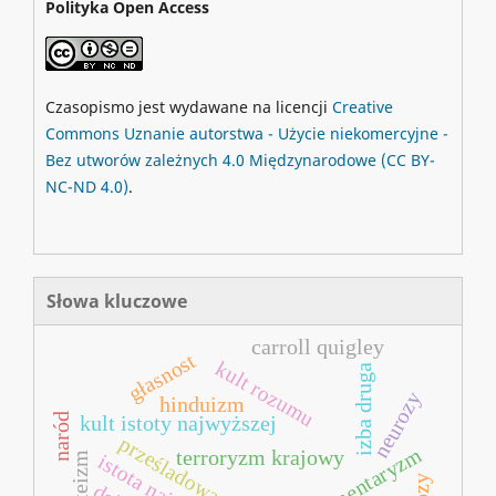
Polityka Open Access
Czasopismo jest wydawane na licencji
Creative
Commons
Uznanie autorstwa - Użycie niekomercyjne -
Bez utworów zależnych 4.0 Międzynarodowe
(CC BY-
NC-ND 4.0)
.
Słowa kluczowe
carroll quigley
głasnost
kult rozumu
izba druga
neurozy
hinduizm
naród
kult istoty najwyższej
prześladowania
parlamentaryzm
terroryzm krajowy
ateizm