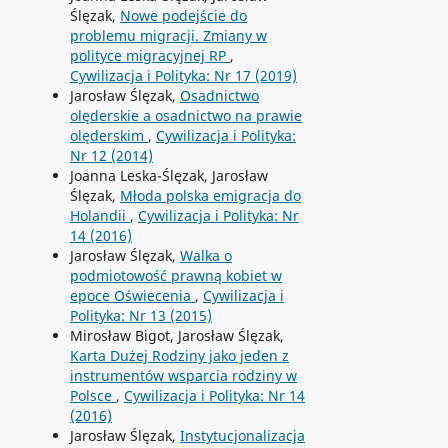
Ślęzak,
Nowe podejście do
problemu migracji. Zmiany w
polityce migracyjnej RP
,
Cywilizacja i Polityka: Nr 17 (2019)
Jarosław Ślęzak,
Osadnictwo
olęderskie a osadnictwo na prawie
olęderskim
,
Cywilizacja i Polityka:
Nr 12 (2014)
Joanna Leska-Ślęzak, Jarosław
Ślęzak,
Młoda polska emigracja do
Holandii
,
Cywilizacja i Polityka: Nr
14 (2016)
Jarosław Ślęzak,
Walka o
podmiotowość prawną kobiet w
epoce Oświecenia
,
Cywilizacja i
Polityka: Nr 13 (2015)
Mirosław Bigot, Jarosław Ślęzak,
Karta Dużej Rodziny jako jeden z
instrumentów wsparcia rodziny w
Polsce
,
Cywilizacja i Polityka: Nr 14
(2016)
Jarosław Ślęzak,
Instytucjonalizacja