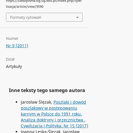
https://czasopisma.bg.ug.edu.pl/index.php/cywi
lizacja/article/view/9590
Formaty cytowań
Numer
Nr 9 (2011)
Dział
Artykuły
Inne teksty tego samego autora
Jarosław Ślęzak,
Poszlaki i dowód
poszlakowy w postępowaniu
karnym w Polsce do 1991 roku.
Analiza doktryny i orzecznictwa
,
Cywilizacja i Polityka: Nr 15 (2017)
Joanna Leska-Ślęzak, Jarosław