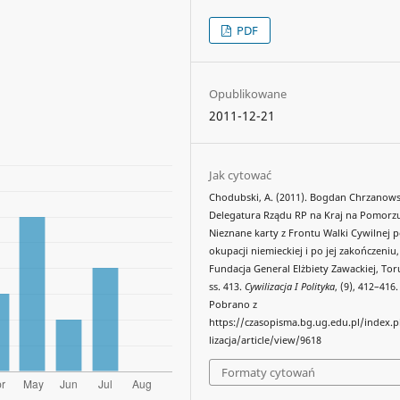
PDF
Opublikowane
2011-12-21
Jak cytować
Chodubski, A. (2011). Bogdan Chrzanows
Delegatura Rządu RP na Kraj na Pomorz
Nieznane karty z Frontu Walki Cywilnej 
okupacji niemieckiej i po jej zakończeniu,
Fundacja General Elżbiety Zawackiej, Tor
ss. 413.
Cywilizacja I Polityka
, (9), 412–416.
Pobrano z
https://czasopisma.bg.ug.edu.pl/index.
lizacja/article/view/9618
Formaty cytowań