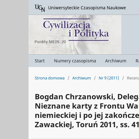
Uniwersyteckie Czasopisma Naukowe
Start
Numery czasopisma
Archiwum
R
Strona domowa
/
Archiwum
/
Nr 9 (2011)
/
Recenz
Bogdan Chrzanowski, Deleg
Nieznane karty z Frontu Wal
niemieckiej i po jej zakończ
Zawackiej, Toruń 2011, ss. 41