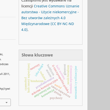
Czasopismo jest wydawane na
licencji
Creative Commons
Uznanie
autorstwa - Użycie niekomercyjne -
Bez utworów zależnych 4.0
Międzynarodowe
(CC BY-NC-ND
4.0)
.
Słowa kluczowe
ki,
u.
podczas
neurozy
izba druga
kult istoty najwyższej
buddyzm
głasnost
ii rzeczpospolita polska
kult rozumu
neoli-beralizm
formuła reprezentacji
mieszanki cywilizacyjne
ateizm
rodzina
uń 2011,
prześladowania
czarnobyl
reforma konstytucyjna
hinduizm
naród
istota najwyższa
antyterroryzm
php/cywi
konwencja
deizm
psychozy