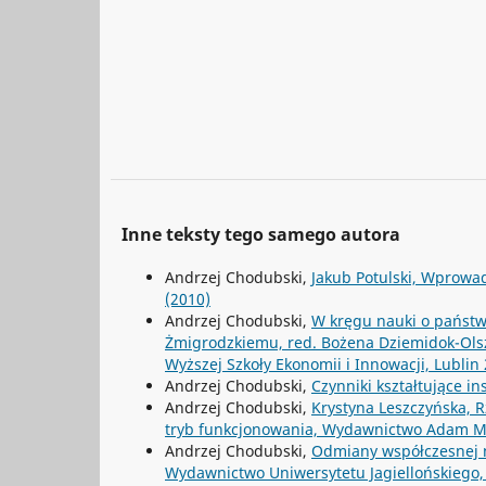
Inne teksty tego samego autora
Andrzej Chodubski,
Jakub Potulski, Wprowad
(2010)
Andrzej Chodubski,
W kręgu nauki o państw
Żmigrodzkiemu, red. Bożena Dziemidok-Ols
Wyższej Szkoły Ekonomii i Innowacji, Lublin 
Andrzej Chodubski,
Czynniki kształtujące in
Andrzej Chodubski,
Krystyna Leszczyńska, R
tryb funkcjonowania, Wydawnictwo Adam Mar
Andrzej Chodubski,
Odmiany współczesnej na
Wydawnictwo Uniwersytetu Jagiellońskiego, Kr