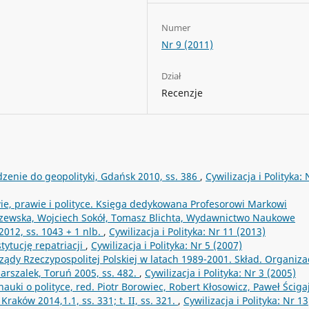
Numer
Nr 9 (2011)
Dział
Recenzje
zenie do geopolityki, Gdańsk 2010, ss. 386
,
Cywilizacja i Polityka: 
ie, prawie i polityce. Księga dedykowana Profesorowi Markowi
zewska, Wojciech Sokół, Tomasz Blichta, Wydawnictwo Naukowe
2012, ss. 1043 + 1 nlb.
,
Cywilizacja i Polityka: Nr 11 (2013)
stytucję repatriacji
,
Cywilizacja i Polityka: Nr 5 (2007)
ządy Rzeczypospolitej Polskiej w latach 1989-2001. Skład. Organizac
szalek, Toruń 2005, ss. 482.
,
Cywilizacja i Polityka: Nr 3 (2005)
uki o polityce, red. Piotr Borowiec, Robert Kłosowicz, Paweł Ścigaj
aków 2014,1.1, ss. 331; t. II, ss. 321.
,
Cywilizacja i Polityka: Nr 13