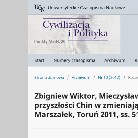
Uniwersyteckie Czasopisma Naukowe
Start
Numery czasopisma
Archiwum
R
Strona domowa
/
Archiwum
/
Nr 10 (2012)
/
Rece
Zbigniew Wiktor, Mieczysła
przyszłości Chin w zmienia
Marszałek, Toruń 2011, ss. 5