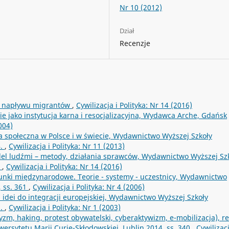
Nr 10 (2012)
Dział
Recenzje
eń napływu migrantów
,
Cywilizacja i Polityka: Nr 14 (2016)
e jako instytucja karna i resocjalizacyjna, Wydawca Arche, Gdańsk
004)
yka społeczna w Polsce i w świecie, Wydawnictwo Wyższej Szkoły
4.
,
Cywilizacja i Polityka: Nr 11 (2013)
el ludźmi – metody, działania sprawców, Wydawnictwo Wyższej Sz
b
,
Cywilizacja i Polityka: Nr 14 (2016)
unki międzynarodowe. Teorie - systemy - uczestnicy, Wydawnictwo
 ss. 361
,
Cywilizacja i Polityka: Nr 4 (2006)
 idei do integracji europejskiej, Wydawnictwo Wyższej Szkoły
1.
,
Cywilizacja i Polityka: Nr 1 (2003)
zm, haking, protest obywatelski, cyberaktywizm, e-mobilizacja), re
rsytetu Marii Curie-Skłodowskiej, Lublin 2014, ss. 340
,
Cywilizacj