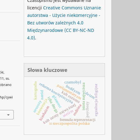
Czasopismo jest wydawane na
licencji
Creative Commons
Uznanie
autorstwa - Użycie niekomercyjne -
Bez utworów zależnych 4.0
Międzynarodowe
(CC BY-NC-ND
4.0)
.
y
Słowa kluczowe
ie,
1, ss.
czarnobyl
kartografia
reforma konstytucyjna
istota najwyższa
 Pobrano
parlamentaryzm
egzaltacja religijna
buddyzm
kult rozumu
naród
deizm
głasnost
php/cywi
izba druga
konwencja
neurozy
psychozy
kult istoty najwyższej
rodzina
hinduizm
ateizm
formuła reprezentacji
ii rzeczpospolita polska