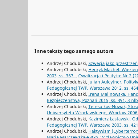
Inne teksty tego samego autora
Andrzej Chodubski,
Szwecja jako przestrz
Andrzej Chodubski,
Henryk Machel, Więzieni
2003, ss. 367.
,
Cywilizacja i Polityka: Nr 2 (2
Andrzej Chodubski,
Julian Auleytner, Polit
Pedagogicznej TWP, Warszawa 2012, ss. 46
Andrzej Chodubski,
Irena Malinowska, Hand
Bezpieczeństwa, Poznań 2015, ss. 391, 3 nl
Andrzej Chodubski,
Teresa Łoś-Nowak, Stos
Uniwersytetu Wrocławskiego, Wrocław 2006,
Andrzej Chodubski,
Kazimierz Łastawski, Od
Pedagogicznej TWP, Warszawa 2003, ss. 42
Andrzej Chodubski,
Haktywizm (Cyberterrory
Maria Marczewska-Rytko, Wydawnictwo Uniwe