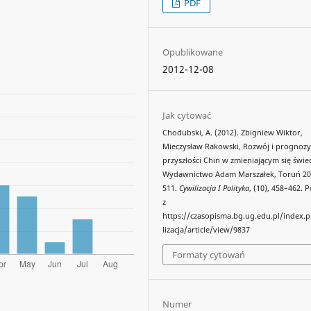
PDF
Opublikowane
2012-12-08
Jak cytować
Chodubski, A. (2012). Zbigniew Wiktor,
Mieczysław Rakowski, Rozwój i prognoz
przyszłości Chin w zmieniającym się świec
Wydawnictwo Adam Marszałek, Toruń 201
511.
Cywilizacja I Polityka
, (10), 458–462.
z
https://czasopisma.bg.ug.edu.pl/index.
lizacja/article/view/9837
Formaty cytowań
Numer