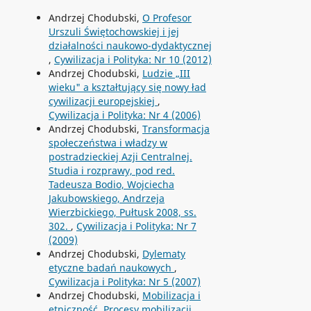
Andrzej Chodubski,
O Profesor
Urszuli Świętochowskiej i jej
działalności naukowo-dydaktycznej
,
Cywilizacja i Polityka: Nr 10 (2012)
Andrzej Chodubski,
Ludzie „III
wieku" a kształtujący się nowy ład
cywilizacji europejskiej
,
Cywilizacja i Polityka: Nr 4 (2006)
Andrzej Chodubski,
Transformacja
społeczeństwa i władzy w
postradzieckiej Azji Centralnej.
Studia i rozprawy, pod red.
Tadeusza Bodio, Wojciecha
Jakubowskiego, Andrzeja
Wierzbickiego, Pułtusk 2008, ss.
302.
,
Cywilizacja i Polityka: Nr 7
(2009)
Andrzej Chodubski,
Dylematy
etyczne badań naukowych
,
Cywilizacja i Polityka: Nr 5 (2007)
Andrzej Chodubski,
Mobilizacja i
etniczność. Procesy mobilizacji