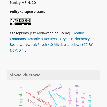
Punkty MEiN: 20
Polityka Open Access
Czasopismo jest wydawane na licencji
Creative
Commons
Uznanie autorstwa - Użycie niekomercyjne -
Bez utworów zależnych 4.0 Międzynarodowe
(CC BY-
NC-ND 4.0)
.
Słowa kluczowe
głasnost
naród
kult istoty najwyższej
formuła reprezentacji
istota najwyższa
buddyzm
ateizm
carroll quigley
neoli-beralizm
kult rozumu