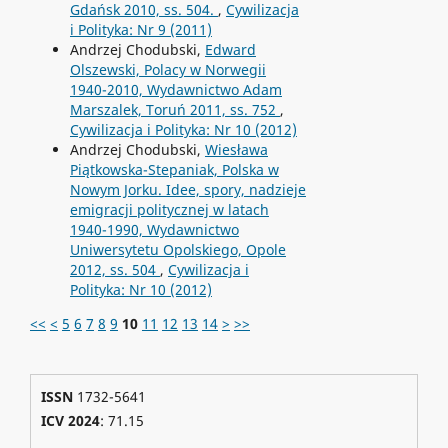
Gdańsk 2010, ss. 504.
,
Cywilizacja
i Polityka: Nr 9 (2011)
Andrzej Chodubski,
Edward
Olszewski, Polacy w Norwegii
1940-2010, Wydawnictwo Adam
Marszalek, Toruń 2011, ss. 752
,
Cywilizacja i Polityka: Nr 10 (2012)
Andrzej Chodubski,
Wiesława
Piątkowska-Stepaniak, Polska w
Nowym Jorku. Idee, spory, nadzieje
emigracji politycznej w latach
1940-1990, Wydawnictwo
Uniwersytetu Opolskiego, Opole
2012, ss. 504
,
Cywilizacja i
Polityka: Nr 10 (2012)
<<
<
5
6
7
8
9
10
11
12
13
14
>
>>
ISSN
1732-5641
ICV 2024
: 71.15