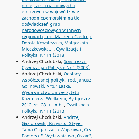
mniejszości narodowych i
etnicznych w województwie
zachodniopomorskim na tle
doświadczeń grup
narodowościowych w innych
regionach, red. Marzena Giedrojć,
Dorota Kowalewska, Małgorzata
Mieczkowska...
,
Cywilizacja i
Polityka: Nr 11 (2013)
Andrzej Chodubski,
Spis treści
,
Cywilizacja i Polityka: Nr 1 (2003)
Andrzej Chodubski,
Odsłony
współczesnej polityki, red. Janusz
Golinowski, Artur Laska,
Wydawnictwo Uniwersytetu
Kazimierza Wielkiego, Bydgoszcz
2012, ss. 281+1 nlb.
,
Cywilizacja i
Polityka: Nr 11 (2013)
Andrzej Chodubski,
Andrzej
Gąsiorowski, Krzysztof Steyer,
Tajna Organizacja Wojskowa „Gryf
Pomorski", Wydawnictwo „Oskar",