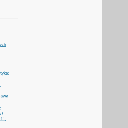
nych
ityka:
,
szawa
-
5)
011,