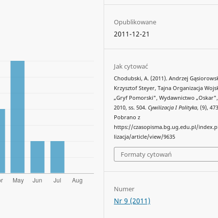
Opublikowane
2011-12-21
Jak cytować
Chodubski, A. (2011). Andrzej Gąsiorowsk
Krzysztof Steyer, Tajna Organizacja Woj
„Gryf Pomorski", Wydawnictwo „Oskar"
2010, ss. 504.
Cywilizacja I Polityka
, (9), 47
Pobrano z
https://czasopisma.bg.ug.edu.pl/index.
lizacja/article/view/9635
Formaty cytowań
Numer
Nr 9 (2011)