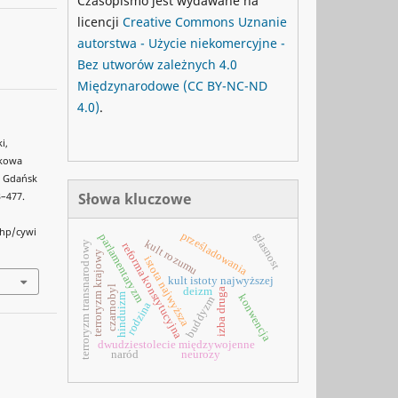
Czasopismo jest wydawane na
licencji
Creative Commons
Uznanie
autorstwa - Użycie niekomercyjne -
Bez utworów zależnych 4.0
Międzynarodowe
(CC BY-NC-ND
4.0)
.
i,
skowa
, Gdańsk
Słowa kluczowe
3–477.
php/cywi
prześladowania
głasnost
parlamentaryzm
kult rozumu
terroryzm transnarodowy
reforma konstytucyjna
terroryzm krajowy
istota najwyższa
kult istoty najwyższej
czarnobyl
deizm
izba druga
hinduizm
konwencja
buddyzm
rodzina
dwudziestolecie międzywojenne
naród
neurozy