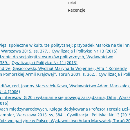
Dział
Recenzje
ięzi społeczne w kulturze politycznej: przypadek Maroka na tle in
 Warszawa 2015, ss. 377.
,
Cywilizacja i Polityka: Nr 13 (2015)
dzenie do socjologii stosunków politycznych, Wydawnictwo
 389.
,
Cywilizacja i Polityka: Nr 11 (2013)
drzej Gąsiorowski, Wydział Marynarki Wojennej „Alfa " Komendy
 Pomorskiej Armii Krajowej", Toruń 2001, s. 362.
,
Cywilizacja i Pol
ediów, red. Joanny Marszałek-Kawa, Wydawnictwo Adam Marszałek
 Nr 4 (2006)
 interesów. G 20 i wyłanianie się nowego zarządzania, Difin, War
2016)
kach międzynarodowych. Księga dedykowana Profesor Teresie Łoś-
ambler, Warszawa 2015, ss. 584.
,
Cywilizacja i Polityka: Nr 13 (201
ywództwo partyjne w Polsce, Wydawnictwo Adam Marszałek, Toruń 2