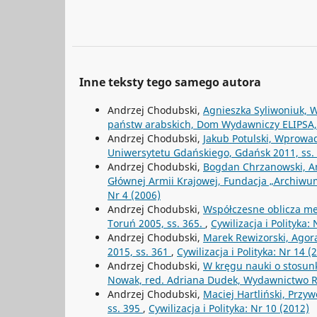
Inne teksty tego samego autora
Andrzej Chodubski,
Agnieszka Syliwoniuk, W
państw arabskich, Dom Wydawniczy ELIPSA,
Andrzej Chodubski,
Jakub Potulski, Wprowa
Uniwersytetu Gdańskiego, Gdańsk 2011, ss.
Andrzej Chodubski,
Bogdan Chrzanowski, An
Głównej Armii Krajowej, Fundacja „Archiwum
Nr 4 (2006)
Andrzej Chodubski,
Współczesne oblicza m
Toruń 2005, ss. 365.
,
Cywilizacja i Polityka:
Andrzej Chodubski,
Marek Rewizorski, Agora
2015, ss. 361
,
Cywilizacja i Polityka: Nr 14 (
Andrzej Chodubski,
W kręgu nauki o stosun
Nowak, red. Adriana Dudek, Wydawnictwo R
Andrzej Chodubski,
Maciej Hartliński, Prz
ss. 395
,
Cywilizacja i Polityka: Nr 10 (2012)