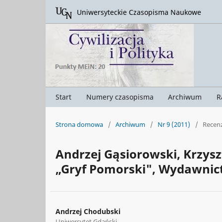
Uniwersyteckie Czasopisma Naukowe
Start
Numery czasopisma
Archiwum
R
Strona domowa
/
Archiwum
/
Nr 9 (2011)
/
Recenz
Andrzej Gąsiorowski, Krzys
„Gryf Pomorski", Wydawnict
Andrzej Chodubski
Uniwersytet Gdański