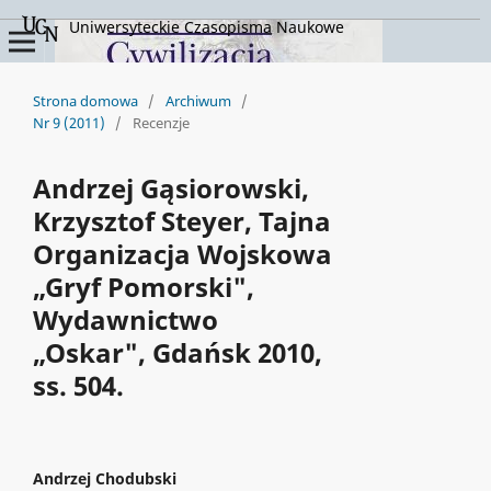
Uniwersyteckie Czasopisma Naukowe
Strona domowa
/
Archiwum
/
Nr 9 (2011)
/
Recenzje
Andrzej Gąsiorowski,
Krzysztof Steyer, Tajna
Organizacja Wojskowa
„Gryf Pomorski",
Wydawnictwo
„Oskar", Gdańsk 2010,
ss. 504.
Andrzej Chodubski