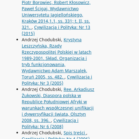
Piotr Borowiec, Robert Kłosowicz,
Paweł Ścigaj, Wydawnictwo
Uniwersytetu Jagiellońskiego,
Kraków 2014,1.1, ss. 331; t. II, ss.
321.
,
Cywilizacja i Polityka: Nr 13
(2015)
Andrzej Chodubski,
Krystyna
Leszczyńska, Rządy
Rzeczypospolitej Polskiej w latach
1989-2001. Skład. Organizacja i
tryb funkcjonowania,
Wydawnictwo Adam Marszalek,
Toruń 2005, ss. 482.
,
Cywilizacja i
Polityka: Nr 3 (2005)
Andrzej Chodubski,
Ree. Arkadiusz
Żukowski, Diaspora polska w
Republice Południowej Afryki w
warunkach współczesnej unifikacji
i dywersyfikacji świata, Olsztyn
2008, ss. 396.
,
Cywilizacja i
Polityka: Nr 6 (2008)
Andrzej Chodubski,
Spis treści
,
Cywilizacja i Polityka: Nr 4 (2006)