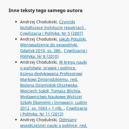
Inne teksty tego samego autora
Andrzej Chodubski,
Czynniki
kształtujące instytucję repatriacji
,
Cywilizacja i Polityka: Nr 5 (2007)
Andrzej Chodubski,
Jakub Potulski,
Wprowadzenie do geopolityki,
Gdańsk 2010, ss. 386
,
Cywilizacja i
Polityka: Nr 8 (2010)
Andrzej Chodubski,
W kręgu nauki
o państwie, prawie i polityce.
Księga dedykowana Profesorowi
Markowi Żmigrodzkiemu, red.
Bożena Dziemidok-Olszewska,
Wojciech Sokół, Tomasz Blichta,
Wydawnictwo Naukowe Wyższej
Szkoły Ekonomii i Innowacji, Lublin
2012, ss. 1043 + 1 nlb.
,
Cywilizacja
i Polityka: Nr 11 (2013)
Andrzej Chodubski,
Odmiany
współczesnej nauki o polityce, red.