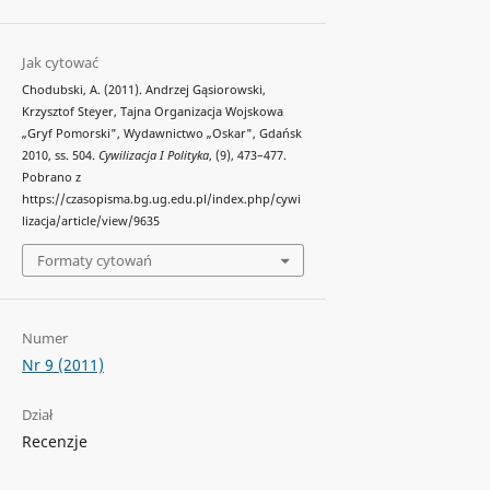
Jak cytować
Chodubski, A. (2011). Andrzej Gąsiorowski,
Krzysztof Steyer, Tajna Organizacja Wojskowa
„Gryf Pomorski", Wydawnictwo „Oskar", Gdańsk
2010, ss. 504.
Cywilizacja I Polityka
, (9), 473–477.
Pobrano z
https://czasopisma.bg.ug.edu.pl/index.php/cywi
lizacja/article/view/9635
Formaty cytowań
Numer
Nr 9 (2011)
Dział
Recenzje