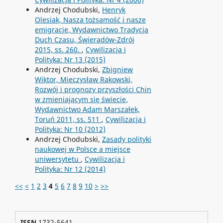
Andrzej Chodubski,
Henryk
Olesiak, Nasza tożsamość i nasze
emigracje, Wydawnictwo Tradycja
Duch Czasu, Świeradów-Zdrój
2015, ss. 260.
,
Cywilizacja i
Polityka: Nr 13 (2015)
Andrzej Chodubski,
Zbigniew
Wiktor, Mieczysław Rakowski,
Rozwój i prognozy przyszłości Chin
w zmieniającym się świecie,
Wydawnictwo Adam Marszałek,
Toruń 2011, ss. 511
,
Cywilizacja i
Polityka: Nr 10 (2012)
Andrzej Chodubski,
Zasady polityki
naukowej w Polsce a miejsce
uniwersytetu
,
Cywilizacja i
Polityka: Nr 12 (2014)
<<
<
1
2
3
4
5
6
7
8
9
10
>
>>
ISSN
1732-5641