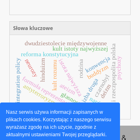
Słowa kluczowe
dwudziestolecie międzywojenne
ii rzeczpospolita polska
kult istoty najwyższej
reforma konstytucyjna
konwencja
psychozy
neurozy
istota najwyższa
hinduizm
integration policy
rodzina
kult rozumu
buddyzm
czarnobyl
formuła reprezentacji
izba druga
ateizm
antyterroryzm
deizm
głasnost
naród
Nasz serwis używa informacji zapisanych w
plikach cookies. Korzystając z naszego serwisu
wyrażasz zgodę na ich użycie, zgodnie z
aktualnymi ustawieniami Twojej przeglądarki.