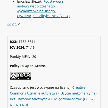
Jarosław Ślęzak,
Podstawowe
motywy współczesnego
wychodźstwa polskiego
,
Cywilizacja i Polityka: Nr 2 (2004)
<<
<
1
2
ISSN
1732-5641
ICV 2024
: 71.15
Punkty MEiN: 20
Polityka Open Access
Czasopismo jest wydawane na licencji
Creative
Commons
Uznanie autorstwa - Użycie niekomercyjne -
Bez utworów zależnych 4.0 Międzynarodowe
(CC BY-
NC-ND 4.0)
.