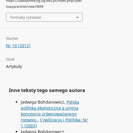
https://czasopisma.bg.ug.edu.pl/index.php/cywi
lizacja/article/view/9699
Formaty cytowań
Numer
Nr 10 (2012)
Dział
Artykuły
Inne teksty tego samego autora
Jadwiga Bohdanowicz,
Polska
polityka ekologiczna a unijna
koncepcja zrównoważonego
rozwoju
,
Cywilizacja i Polityka: Nr
1 (2003)
Jadwiga Bohdanowicz,