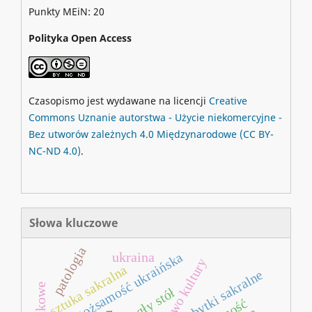
Punkty MEiN: 20
Polityka Open Access
Czasopismo jest wydawane na licencji
Creative
Commons
Uznanie autorstwa - Użycie niekomercyjne -
Bez utworów zależnych 4.0 Międzynarodowe
(CC BY-
NC-ND 4.0)
.
Słowa kluczowe
patologia
tożsamość ukraińska
ukraina
dziedzictwo kultury
sztuka sakralna
zabytki sakralne
okrągły stół