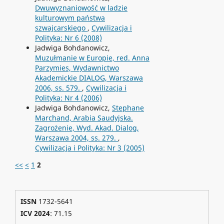
Dwuwyznaniowość w ladzie
kulturowym państwa
szwajcarskiego
,
Cywilizacja i
Polityka: Nr 6 (2008)
Jadwiga Bohdanowicz,
Muzułmanie w Europie, red. Anna
Parzymies, Wydawnictwo
Akademickie DIALOG, Warszawa
2006, ss. 579.
,
Cywilizacja i
Polityka: Nr 4 (2006)
Jadwiga Bohdanowicz,
Stephane
Marchand, Arabia Saudyjska.
Zagrożenie, Wyd. Akad. Dialog,
Warszawa 2004, ss. 279.
,
Cywilizacja i Polityka: Nr 3 (2005)
<<
<
1
2
ISSN
1732-5641
ICV 2024
: 71.15