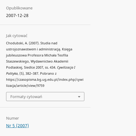
Opublikowane
2007-12-28
Jak cytować
Chodubski, A. (2007). Studia nad
ustrojoznawstwem i administracją. Księga
jubileuszowa Profesora Michała Teofila
Staszewskiego, Wydawnictwo Akademii
Podlaskiej, Siedlce 2007, ss. 434.
Cywilizacja I
Polityka
, (5), 382–387. Pobrano z
https://czasopisma.bg.ug.edu.pl/index.php/cywi
lizacja/article/view/9759
Formaty cytowań
Numer
Nr 5 (2007)