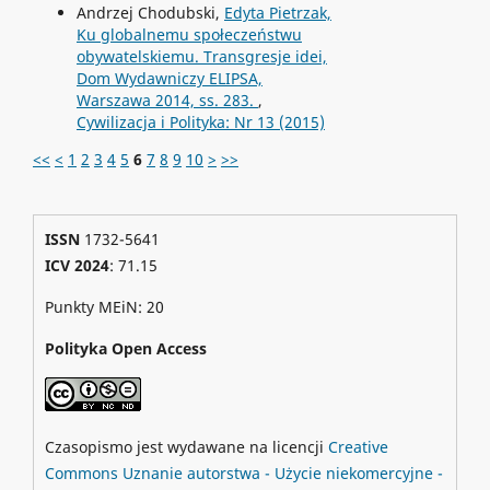
Andrzej Chodubski,
Edyta Pietrzak,
Ku globalnemu społeczeństwu
obywatelskiemu. Transgresje idei,
Dom Wydawniczy ELIPSA,
Warszawa 2014, ss. 283.
,
Cywilizacja i Polityka: Nr 13 (2015)
<<
<
1
2
3
4
5
6
7
8
9
10
>
>>
ISSN
1732-5641
ICV 2024
: 71.15
Punkty MEiN: 20
Polityka Open Access
Czasopismo jest wydawane na licencji
Creative
Commons
Uznanie autorstwa - Użycie niekomercyjne -