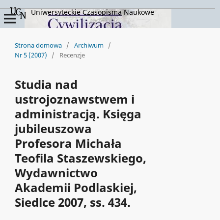
Uniwersyteckie Czasopisma Naukowe
Strona domowa
/
Archiwum
/
Nr 5 (2007)
/
Recenzje
Studia nad
ustrojoznawstwem i
administracją. Księga
jubileuszowa
Profesora Michała
Teofila Staszewskiego,
Wydawnictwo
Akademii Podlaskiej,
Siedlce 2007, ss. 434.