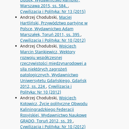
Warszawa 2015, ss. 584.
,
Cywilizacja i Polityka: Nr 13 (2015)
Andrzej Chodubski,
Maciej
Hartliński, Przywództwo partyjne w
Polsce, Wydawnictwo Adam
Marszałek, Toruń 2011, ss. 395
,
Cywilizacja i Polityka: Nr 10 (2012)
Andrzej Chodubski,
Wojciech
Marcin Stankiewicz, Wektory
rozwoju współczesnej
rzeczywistości międzynarodowej a
siła niektórych zagrożeń
patologicznych, Wydawnictwo
Uniwersytetu Gdańskiego, Gdańsk
2012, ss. 224
,
Cywilizacja i
Polityka: Nr 10 (2012)
Andrzej Chodubski,
Wojciech
Kotowicz, Życie polityczne Obwodu
Kaliningradzkiego Federacji
Rosyjskiej, Wydawnictwo Naukowe
GRADO, Toruń 2012, ss. 39
,
Cywilizacja i Polityka: Nr 10 (2012)