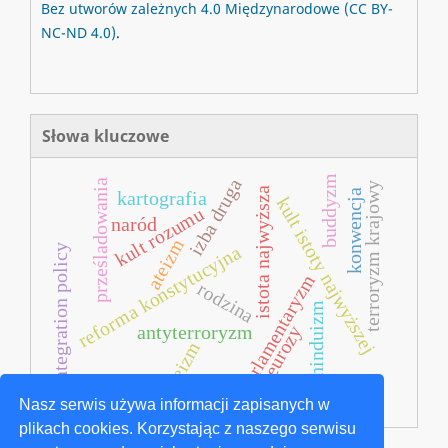
Bez utworów zależnych 4.0 Międzynarodowe
(CC BY-
NC-ND 4.0)
.
Słowa kluczowe
buddyzm
izba druga
prześladowania
terroryzm krajowy
istota najwyższa
konwencja
kartografia
kult istoty najwyższej
kult rozumu
naród
ateizm
reforma konstytucyjna
integration policy
parlamentaryzm
rodzina
hinduizm
neurozy
antyterroryzm
deizm
Nasz serwis używa informacji zapisanych w
plikach cookies. Korzystając z naszego serwisu