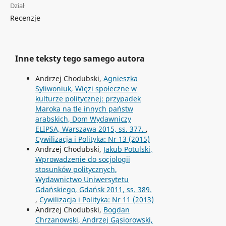
Dział
Recenzje
Inne teksty tego samego autora
Andrzej Chodubski,
Agnieszka
Syliwoniuk, Więzi społeczne w
kulturze politycznej: przypadek
Maroka na tle innych państw
arabskich, Dom Wydawniczy
ELIPSA, Warszawa 2015, ss. 377.
,
Cywilizacja i Polityka: Nr 13 (2015)
Andrzej Chodubski,
Jakub Potulski,
Wprowadzenie do socjologii
stosunków politycznych,
Wydawnictwo Uniwersytetu
Gdańskiego, Gdańsk 2011, ss. 389.
,
Cywilizacja i Polityka: Nr 11 (2013)
Andrzej Chodubski,
Bogdan
Chrzanowski, Andrzej Gąsiorowski,