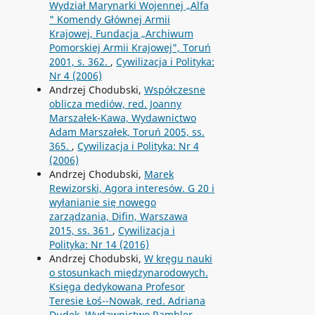
Wydział Marynarki Wojennej „Alfa
" Komendy Głównej Armii
Krajowej, Fundacja „Archiwum
Pomorskiej Armii Krajowej", Toruń
2001, s. 362.
,
Cywilizacja i Polityka:
Nr 4 (2006)
Andrzej Chodubski,
Współczesne
oblicza mediów, red. Joanny
Marszałek-Kawa, Wydawnictwo
Adam Marszałek, Toruń 2005, ss.
365.
,
Cywilizacja i Polityka: Nr 4
(2006)
Andrzej Chodubski,
Marek
Rewizorski, Agora interesów. G 20 i
wyłanianie się nowego
zarządzania, Difin, Warszawa
2015, ss. 361
,
Cywilizacja i
Polityka: Nr 14 (2016)
Andrzej Chodubski,
W kręgu nauki
o stosunkach międzynarodowych.
Księga dedykowana Profesor
Teresie Łoś--Nowak, red. Adriana
Dudek, Wydawnictwo Rambler,