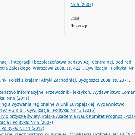
Nr 5 (2007)
Dział
Recenzje
acji, integracji i bezpieczeństwa państw Azji Centralnej, pod red.
otra Zaleskiego, Warszawa 2008, ss. 422.
,
Cywilizacja i Polityka: Nr
nki Polski z krajami Afryki Zachodniej, Bydgoszcz 2008, ss. 237.
,
czeństwo informacyjne, Przewodnik - leksykon, Wydawnictwo Coma
yka: Nr 9 (2011)
ing a wyzwania regionalne w Unii Europejskiej, Wydawnictwo
197 + 3 nlb.
,
Cywilizacja i Polityka: Nr 13 (2015)
ry o przyszłe światy, Polska Akademia Nauk Komitet Prognoz „Pols
zacja i Polityka: Nr 5 (2007)
i Polityka: Nr 11 (2013)
olskiej rzeczywistości kulturowej
,
Cywilizacja i Polityka: Nr 13 (201