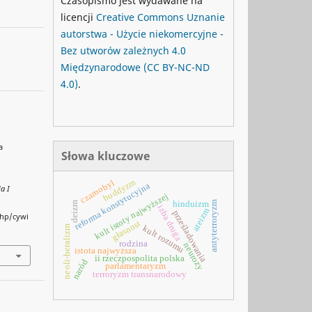
Czasopismo jest wydawane na
licencji
Creative Commons
Uznanie
autorstwa - Użycie niekomercyjne -
Bez utworów zależnych 4.0
Międzynarodowe
(CC BY-NC-ND
4.0)
.
a
Słowa kluczowe
buddyzm
czarnobyl
reforma konstytucyjna
ja I
kult istoty najwyższej
antyterroryzm
hinduizm
deizm
izba druga
ateizm
prześladowania
php/cywi
głasnost
kult rozumu
neoli-beralizm
rodzina
neurozy
istota najwyższa
ii rzeczpospolita polska
naród
parlamentaryzm
terroryzm transnarodowy