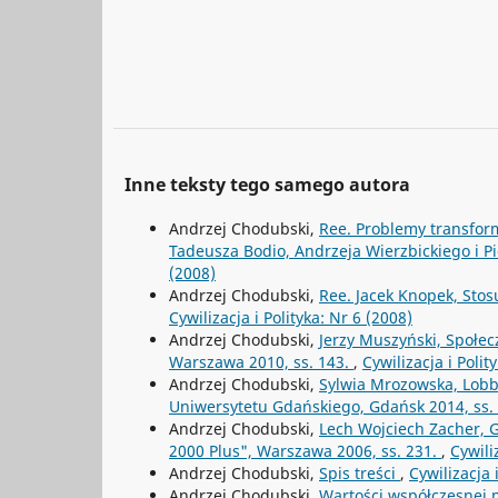
Inne teksty tego samego autora
Andrzej Chodubski,
Ree. Problemy transform
Tadeusza Bodio, Andrzeja Wierzbickiego i Pi
(2008)
Andrzej Chodubski,
Ree. Jacek Knopek, Stosu
Cywilizacja i Polityka: Nr 6 (2008)
Andrzej Chodubski,
Jerzy Muszyński, Społe
Warszawa 2010, ss. 143.
,
Cywilizacja i Polit
Andrzej Chodubski,
Sylwia Mrozowska, Lobb
Uniwersytetu Gdańskiego, Gdańsk 2014, ss. 
Andrzej Chodubski,
Lech Wojciech Zacher, G
2000 Plus", Warszawa 2006, ss. 231.
,
Cywili
Andrzej Chodubski,
Spis treści
,
Cywilizacja 
Andrzej Chodubski,
Wartości współczesnej p