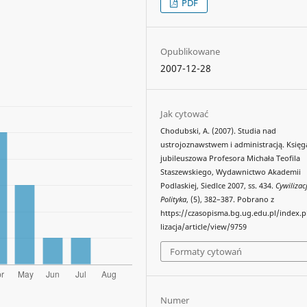
PDF
Opublikowane
2007-12-28
Jak cytować
Chodubski, A. (2007). Studia nad
ustrojoznawstwem i administracją. Księg
jubileuszowa Profesora Michała Teofila
Staszewskiego, Wydawnictwo Akademii
Podlaskiej, Siedlce 2007, ss. 434.
Cywilizac
Polityka
, (5), 382–387. Pobrano z
https://czasopisma.bg.ug.edu.pl/index.
lizacja/article/view/9759
Formaty cytowań
Numer