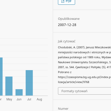
PDF
Opublikowane
2007-12-28
Jak cytować
Chodubski, A. (2007). Janusz Mieczkowski
mniejszości narodowych i etnicznych w p
państwa polskiego od 1989 roku, Wyda
Naukowe Uniwersytetu Szczecińskiego, S
2007, ss. 544.
Cywilizacja I Polityka
, (5), 41
Pobrano z
https://czasopisma.bg.ug.edu.pl/index.
lizacja/article/view/9768
Formaty cytowań
Numer