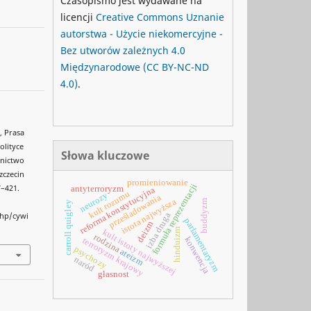
Czasopismo jest wydawane na
licencji
Creative Commons
Uznanie
autorstwa - Użycie niekomercyjne -
Bez utworów zależnych 4.0
Międzynarodowe
(CC BY-NC-ND
4.0)
.
, Prasa
olityce
Słowa kluczowe
wnictwo
zczecin
promieniowanie
formuła reprezentacji
7–421.
antyterroryzm
reforma konstytucyjna
kult rozumu
neurozy
prześladowania
istota najwyższa
buddyzm
carroll quigley
izba druga
php/cywi
parlamentaryzm
deizm
hinduizm
kult istoty najwyższej
rodzina
konwencja
terroryzm krajowy
psychozy
ateizm
naród
głasnost