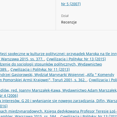
Nr 5 (2007)
Dział
Recenzje
ięzi społeczne w kulturze politycznej: przypadek Maroka na tle in
 Warszawa 2015, ss. 377.
,
Cywilizacja i Polityka: Nr 13 (2015)
dzenie do socjologii stosunków politycznych, Wydawnictwo
 389.
,
Cywilizacja i Polityka: Nr 11 (2013)
drzej Gąsiorowski, Wydział Marynarki Wojennej „Alfa " Komendy
 Pomorskiej Armii Krajowej", Toruń 2001, s. 362.
,
Cywilizacja i Pol
ediów, red. Joanny Marszałek-Kawa, Wydawnictwo Adam Marszałek
 Nr 4 (2006)
 interesów. G 20 i wyłanianie się nowego zarządzania, Difin, War
2016)
kach międzynarodowych. Księga dedykowana Profesor Teresie Łoś-
ambler, Warszawa 2015, ss. 584.
,
Cywilizacja i Polityka: Nr 13 (201