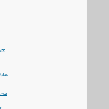
nych
ityka:
,
szawa
-
5)