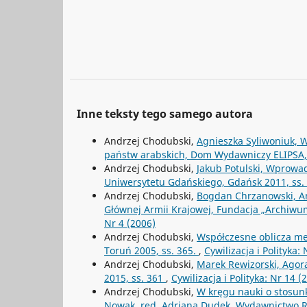
Inne teksty tego samego autora
Andrzej Chodubski,
Agnieszka Syliwoniuk, W
państw arabskich, Dom Wydawniczy ELIPSA,
Andrzej Chodubski,
Jakub Potulski, Wprowa
Uniwersytetu Gdańskiego, Gdańsk 2011, ss.
Andrzej Chodubski,
Bogdan Chrzanowski, An
Głównej Armii Krajowej, Fundacja „Archiwum
Nr 4 (2006)
Andrzej Chodubski,
Współczesne oblicza m
Toruń 2005, ss. 365.
,
Cywilizacja i Polityka:
Andrzej Chodubski,
Marek Rewizorski, Agora
2015, ss. 361
,
Cywilizacja i Polityka: Nr 14 (
Andrzej Chodubski,
W kręgu nauki o stosun
Nowak, red. Adriana Dudek, Wydawnictwo R