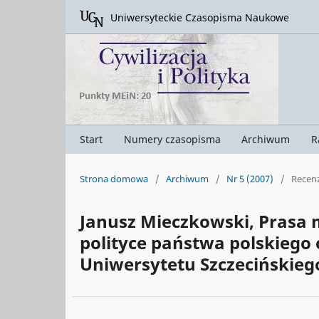
Uniwersyteckie Czasopisma Naukowe
Start
Numery czasopisma
Archiwum
R
Strona domowa
/
Archiwum
/
Nr 5 (2007)
/
Recenz
Janusz Mieczkowski, Prasa 
polityce państwa polskieg
Uniwersytetu Szczecińskiego,