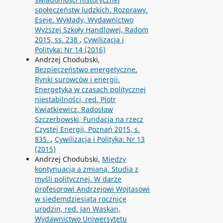
społeczeństw ludzkich. Rozprawy.
Eseje. Wykłady, Wydawnictwo
Wyższej Szkoły Handlowej, Radom
2015, ss. 238
,
Cywilizacja i
Polityka: Nr 14 (2016)
Andrzej Chodubski,
Bezpieczeństwo energetyczne.
Rynki surowców i energii.
Energetyka w czasach politycznej
niestabilności, red. Piotr
Kwiatkiewicz, Radosław
Szczerbowski, Fundacja na rzecz
Czystej Energii, Poznań 2015, s.
835.
,
Cywilizacja i Polityka: Nr 13
(2015)
Andrzej Chodubski,
Między
kontynuacją a zmianą. Studia z
myśli politycznej. W darze
profesorowi Andrzejowi Wojtasowi
w siedemdziesiątą rocznicę
urodzin, red. Jan Waskan,
Wydawnictwo Uniwersytetu