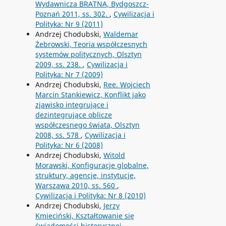
Wydawnicza BRATNA, Bydgoszcz-
Poznań 2011, ss. 302.
,
Cywilizacja i
Polityka: Nr 9 (2011)
Andrzej Chodubski,
Waldemar
Żebrowski, Teoria współczesnych
systemów politycznych, Olsztyn
2009, ss. 238.
,
Cywilizacja i
Polityka: Nr 7 (2009)
Andrzej Chodubski,
Ree. Wojciech
Marcin Stankiewicz, Konflikt jako
zjawisko integrujące i
dezintegrujące oblicze
współczesnego świata, Olsztyn
2008, ss. 578
,
Cywilizacja i
Polityka: Nr 6 (2008)
Andrzej Chodubski,
Witold
Morawski, Konfiguracje globalne,
struktury, agencje, instytucje,
Warszawa 2010, ss. 560
,
Cywilizacja i Polityka: Nr 8 (2010)
Andrzej Chodubski,
Jerzy
Kmieciński, Kształtowanie się
świadomości historycznej