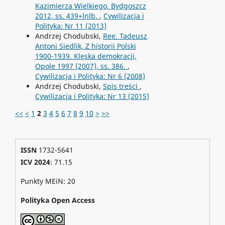
Kazimierza Wielkiego, Bydgoszcz
2012, ss. 439+lnlb.
,
Cywilizacja i
Polityka: Nr 11 (2013)
Andrzej Chodubski,
Ree. Tadeusz
Antoni Siedlik, Z historii Polski
1900-1939. Klęska demokracji,
Opole 1997 (2007), ss. 386.
,
Cywilizacja i Polityka: Nr 6 (2008)
Andrzej Chodubski,
Spis treści
,
Cywilizacja i Polityka: Nr 13 (2015)
<<
<
1
2
3
4
5
6
7
8
9
10
>
>>
ISSN
1732-5641
ICV 2024
: 71.15
Punkty MEiN: 20
Polityka Open Access