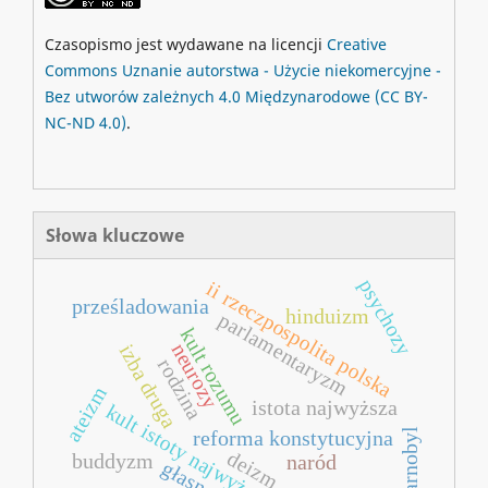
Czasopismo jest wydawane na licencji
Creative
Commons
Uznanie autorstwa - Użycie niekomercyjne -
Bez utworów zależnych 4.0 Międzynarodowe
(CC BY-
NC-ND 4.0)
.
Słowa kluczowe
psychozy
ii rzeczpospolita polska
prześladowania
hinduizm
parlamentaryzm
kult rozumu
neurozy
izba druga
rodzina
ateizm
istota najwyższa
kult istoty najwyższej
czarnobyl
reforma konstytucyjna
deizm
buddyzm
naród
głasnost