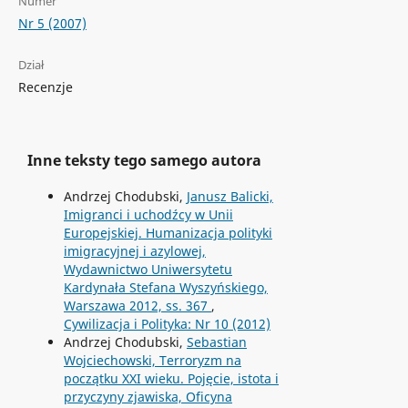
Numer
Nr 5 (2007)
Dział
Recenzje
Inne teksty tego samego autora
Andrzej Chodubski,
Janusz Balicki,
Imigranci i uchodźcy w Unii
Europejskiej. Humanizacja polityki
imigracyjnej i azylowej,
Wydawnictwo Uniwersytetu
Kardynała Stefana Wyszyńskiego,
Warszawa 2012, ss. 367
,
Cywilizacja i Polityka: Nr 10 (2012)
Andrzej Chodubski,
Sebastian
Wojciechowski, Terroryzm na
początku XXI wieku. Pojęcie, istota i
przyczyny zjawiska, Oficyna