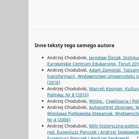
Inne teksty tego samego autora
Andrzej Chodubski,
Jarosław Ślęzak, Instytu
Europejskie Centrum Edukacyjne, Toruń 201
Andrzej Chodubski,
Adam Zamojski, Tożsamoś
transformacji, Wydawnictwo Uniwersytetu J
(2016)
Andrzej Chodubski,
Marceli Kosman, Kultura
Polityka: Nr 8 (2010)
Andrzej Chodubski,
Wstęp
,
Cywilizacja i Pol
Andrzej Chodubski,
Autoportret zbiorowy. W
Wiesława Piątkowska-Stepaniak, Wydawnictw
Nr 4 (2006)
Andrzej Chodubski,
Mity historyczno-polityc
red. Eugeniusz Ponczek i Andrzej Sepkowski,
Eugeniusz Ponczek i Andrzej Sepkowski...
,
C