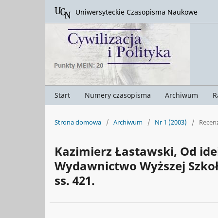
Uniwersyteckie Czasopisma Naukowe
Start
Numery czasopisma
Archiwum
R
Strona domowa
/
Archiwum
/
Nr 1 (2003)
/
Recenz
Kazimierz Łastawski, Od idei
Wydawnictwo Wyższej Szkoł
ss. 421.