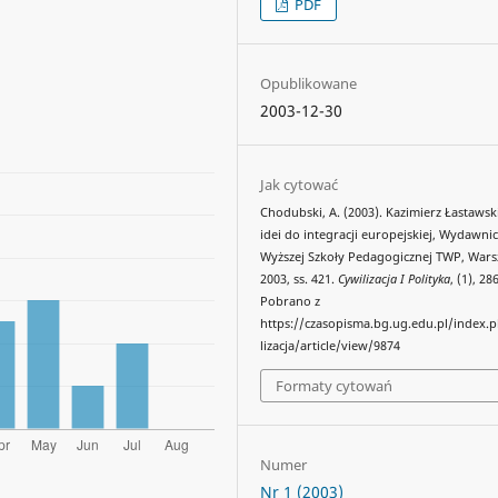
PDF
Opublikowane
2003-12-30
Jak cytować
Chodubski, A. (2003). Kazimierz Łastawsk
idei do integracji europejskiej, Wydawni
Wyższej Szkoły Pedagogicznej TWP, War
2003, ss. 421.
Cywilizacja I Polityka
, (1), 28
Pobrano z
https://czasopisma.bg.ug.edu.pl/index.
lizacja/article/view/9874
Formaty cytowań
Numer
Nr 1 (2003)