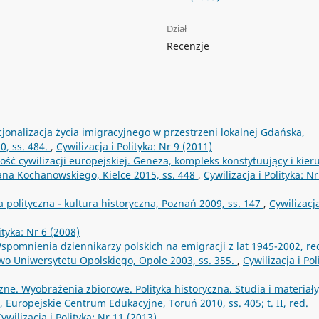
Dział
Recenzje
cjonalizacja życia imigracyjnego w przestrzeni lokalnej Gdańska,
0, ss. 484.
,
Cywilizacja i Polityka: Nr 9 (2011)
ć cywilizacji europejskiej. Geneza, kompleks konstytuujący i kier
ana Kochanowskiego, Kielce 2015, ss. 448
,
Cywilizacja i Polityka: N
 polityczna - kultura historyczna, Poznań 2009, ss. 147
,
Cywilizacja
ityka: Nr 6 (2008)
spomnienia dziennikarzy polskich na emigracji z lat 1945-2002, re
o Uniwersytetu Opolskiego, Opole 2003, ss. 355.
,
Cywilizacja i Pol
zne. Wyobrażenia zbiorowe. Polityka historyczna. Studia i materiały, 
 Europejskie Centrum Edukacyjne, Toruń 2010, ss. 405; t. II, red.
ywilizacja i Polityka: Nr 11 (2013)