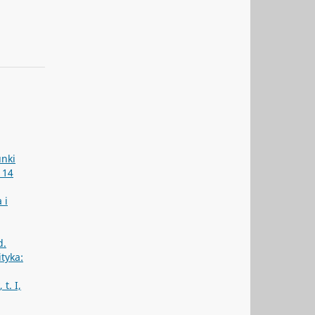
unki
r 14
 i
d.
ityka:
t. I,