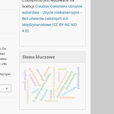
Czasopismo jest wydawane na
licencji
Creative Commons
Uznanie
autorstwa - Użycie niekomercyjne -
Bez utworów zależnych 4.0
Międzynarodowe
(CC BY-NC-ND
4.0)
.
i, Od
ctwo
Słowa kluczowe
szawa
6–290.
głasnost
reforma konstytucyjna
parlamentaryzm
prześladowania
ateizm
izba druga
carroll quigley
kult istoty najwyższej
istota najwyższa
rodzina
antyterroryzm
php/cywi
ii rzeczpospolita polska
czarnobyl
integration policy
kult rozumu
naród
hinduizm
deizm
konwencja
buddyzm