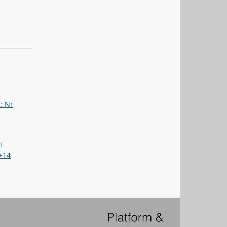
a: Nr
i
+14