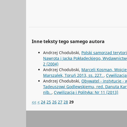
Inne teksty tego samego autora
Andrzej Chodubski,
Polski samorząd terytor
Nawrota i Jacka Pokładeckiego, Wydawnict
2 (2004)
Andrzej Chodubski,
Marceli Kosman, Wojcie
Marszalek, Toruń 2013, ss. 227.
,
Cywilizacja
Andrzej Chodubski,
Obywatel - instytucje -
Tadeuszowi Godlewskiemu, red. Danuta Kar
nlb.
,
Cywilizacja i Polityka: Nr 11 (2013)
<<
<
24
25
26
27
28
29