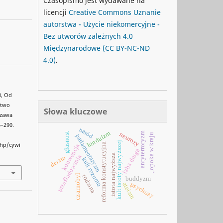
Czasopismo jest wydawane na
licencji
Creative Commons
Uznanie
autorstwa - Użycie niekomercyjne -
Bez utworów zależnych 4.0
Międzynarodowe
(CC BY-NC-ND
4.0)
.
i, Od
ctwo
Słowa kluczowe
szawa
6–290.
naród
hinduizm
antyterroryzm
neurozy
głasnost
„opoka w kraju
parlamentaryzm
kult istoty najwyższej
reforma konstytucyjna
php/cywi
konwencja
izba druga
istota najwyższa
prześladowania
deizm
kult rozumu
czarnobyl
rodzina
buddyzm
psychozy
ateizm