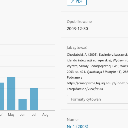
PDF
Opublikowane
2003-12-30
Jak cytować
Chodubski, A. (2003). Kazimierz Łastawsk
idei do integracji europejskiej, Wydawni
Wyższej Szkoły Pedagogicznej TWP, War
2003, ss. 421.
Cywilizacja I Polityka
, (1), 28
Pobrano z
https://czasopisma.bg.ug.edu.pl/index.
lizacja/article/view/9874
Formaty cytowań
Numer
Nr 1 (2003)