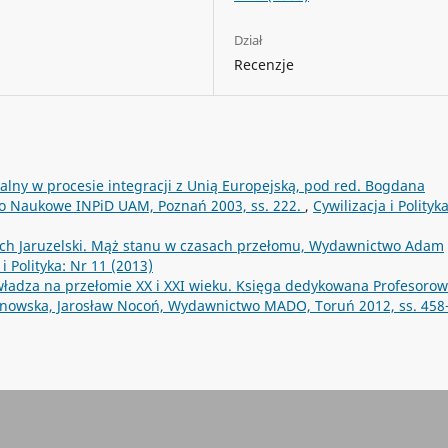
Dział
Recenzje
ialny w procesie integracji z Unią Europejską, pod red. Bogdana
wo Naukowe INPiD UAM, Poznań 2003, ss. 222.
,
Cywilizacja i Polityk
ch Jaruzelski. Mąż stanu w czasach przełomu, Wydawnictwo Adam
 i Polityka: Nr 11 (2013)
 władza na przełomie XX i XXI wieku. Księga dedykowana Profesorow
nowska, Jarosław Nocoń, Wydawnictwo MADO, Toruń 2012, ss. 458