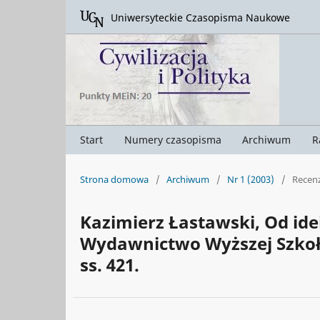
Uniwersyteckie Czasopisma Naukowe
Start
Numery czasopisma
Archiwum
R
Strona domowa
/
Archiwum
/
Nr 1 (2003)
/
Recenz
Kazimierz Łastawski, Od idei
Wydawnictwo Wyższej Szkoł
ss. 421.