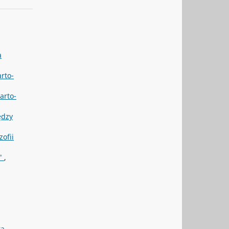
a
rto-
arto-
ędzy
zofii
ą"
,
ra