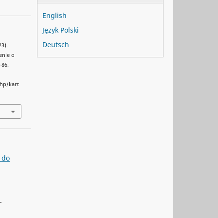
English
Język Polski
Deutsch
23).
enie o
–86.
php/kart
 do
-