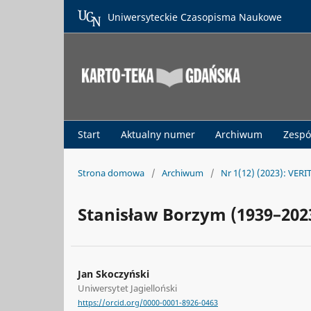
Uniwersyteckie Czasopisma Naukowe
Start
Aktualny numer
Archiwum
Zespó
Strona domowa
/
Archiwum
/
Nr 1(12) (2023): VERI
Stanisław Borzym (1939–202
Jan Skoczyński
Uniwersytet Jagielloński
https://orcid.org/0000-0001-8926-0463