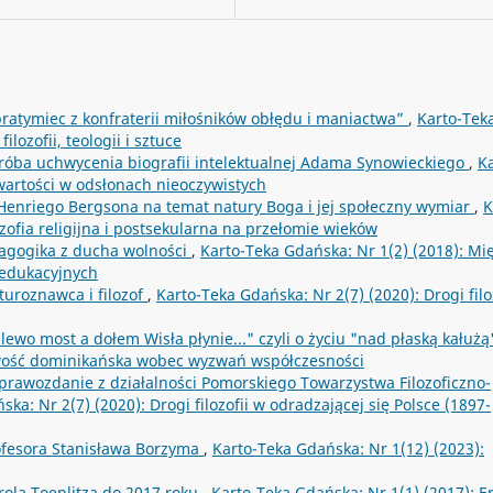
obratymiec z konfraterii miłośników obłędu i maniactwa”
,
Karto-Tek
lozofii, teologii i sztuce
róba uchwycenia biografii intelektualnej Adama Synowieckiego
,
Ka
 wartości w odsłonach nieoczywistych
enriego Bergsona na temat natury Boga i jej społeczny wymiar
,
K
zofia religijna i postsekularna na przełomie wieków
agogika z ducha wolności
,
Karto-Teka Gdańska: Nr 1(2) (2018): Mi
 edukacyjnych
turoznawca i filozof
,
Karto-Teka Gdańska: Nr 2(7) (2020): Drogi filo
ewo most a dołem Wisła płynie..." czyli o życiu "nad płaską kałuż
owość dominikańska wobec wyzwań współczesności
prawozdanie z działalności Pomorskiego Towarzystwa Filozoficzno-
ka: Nr 2(7) (2020): Drogi filozofii w odradzającej się Polsce (1897-
rofesora Stanisława Borzyma
,
Karto-Teka Gdańska: Nr 1(12) (2023):
arola Toeplitza do 2017 roku
,
Karto-Teka Gdańska: Nr 1(1) (2017): E