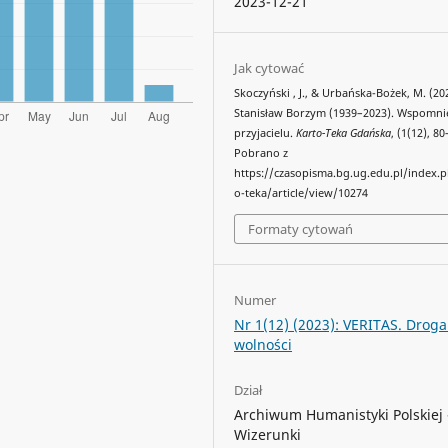
2023-12-21
Jak cytować
Skoczyński , J., & Urbańska-Bożek, M. (20
Stanisław Borzym (1939–2023). Wspomni
przyjacielu.
Karto-Teka Gdańska
, (1(12), 80
Pobrano z
https://czasopisma.bg.ug.edu.pl/index.
o-teka/article/view/10274
Formaty cytowań
Numer
Nr 1(12) (2023): VERITAS. Droga
wolności
Dział
Archiwum Humanistyki Polskiej 
Wizerunki