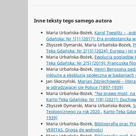
Inne teksty tego samego autora
Maria Urbańska-Bożek,
Karol Toeplitz – „p
Gdańska: Nr 1(1) (2017): Era protestancka w fi
Zbyszek Dymarski, Maria Urbańska-Bożek,
P
Teka Gdańska: Nr 2(15) (2024): Europa i jej
Maria Urbańska-Bożek,
Ewolucja poglądów H
Teka Gdańska: Nr 2(5) (2019): Francuska filo
Maria Urbańska-Bożek,
Henri Bergsona ped
inkluzją a ekskluzją społeczną w badaniach
Jan Skoczyński,
Marian Zdziechowski – litera
w odradzającej się Polsce (1897-1939)
Maria Urbańska-Bożek,
"Na prawo most, na l
Karto-Teka Gdańska: Nr 1(8) (2021): Duch
Zbyszek Dymarski, Maria Urbańska-Bożek,
S
Teologicznego za rok 2020
,
Karto-Teka Gdańs
1939)
Maria Urbańska-Bożek,
Bibliografia prac P
VERITAS. Droga do wolności
Maria Urbańska-Bożek,
Bibliografia prof. K