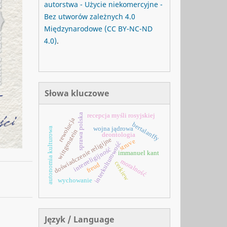
autorstwa - Użycie niekomercyjne -
Bez utworów zależnych 4.0
Międzynarodowe
(CC BY-NC-ND
4.0)
.
Słowa kluczowe
recepcja myśli rosyjskiej
sprawa polska
rewolucja
bertalanffy
wojna jądrowa
autonomia kulturowa
wittgenstein
deontologia
doświadczenie religijne
struve
interkulturowość
interreligijność
immanuel kant
moralność
cerkiew
freud
wychowanie
Język / Language