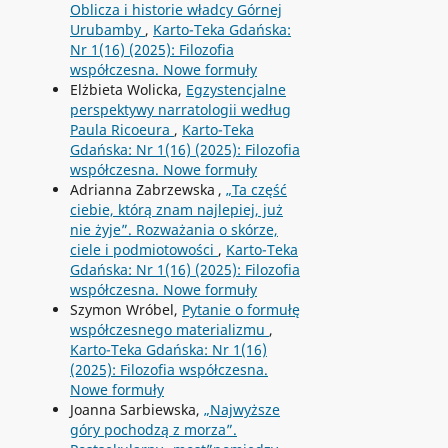
Oblicza i historie władcy Górnej
Urubamby
,
Karto-Teka Gdańska:
Nr 1(16) (2025): Filozofia
współczesna. Nowe formuły
Elżbieta Wolicka,
Egzystencjalne
perspektywy narratologii według
Paula Ricoeura
,
Karto-Teka
Gdańska: Nr 1(16) (2025): Filozofia
współczesna. Nowe formuły
Adrianna Zabrzewska ,
„Ta część
ciebie, którą znam najlepiej, już
nie żyje”. Rozważania o skórze,
ciele i podmiotowości
,
Karto-Teka
Gdańska: Nr 1(16) (2025): Filozofia
współczesna. Nowe formuły
Szymon Wróbel,
Pytanie o formułę
współczesnego materializmu
,
Karto-Teka Gdańska: Nr 1(16)
(2025): Filozofia współczesna.
Nowe formuły
Joanna Sarbiewska,
„Najwyższe
góry pochodzą z morza”.