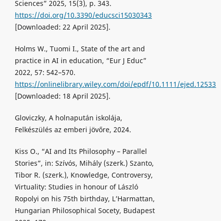
Sciences” 2025, 15(3), p. 343.
https://doi.org/10.3390/educsci15030343
[Downloaded: 22 April 2025].
Holms W., Tuomi I., State of the art and
practice in AI in education, “Eur J Educ”
2022, 57: 542–570.
https://onlinelibrary.wiley.com/doi/epdf/10.1111/ejed.12533
[Downloaded: 18 April 2025].
Gloviczky, A holnapután iskolája,
Felkészülés az emberi jövőre, 2024.
Kiss O., “AI and Its Philosophy – Parallel
Stories”, in: Szívós, Mihály (szerk.) Szanto,
Tibor R. (szerk.), Knowledge, Controversy,
Virtuality: Studies in honour of László
Ropolyi on his 75th birthday, L’Harmattan,
Hungarian Philosophical Socety, Budapest