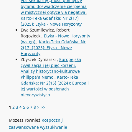
Postsekularny „most”pomiędzy
bytami: doświadczenie cierpienia
w mistycznej optyce via negativa
,
Karto-Teka Gdańska: Nr 2(17)
(2025): Etyka - Nowe Horyzonty
Ewa Szumilewicz, Robert
Rogoziecki,
Etyka - Nowe Horyzonty
(wstęp)
,
Karto-Teka Gdańska: Nr
2(17) (2025): Etyka - Nowe
Horyzonty
Zbyszek Dymarski ,
Europejska
cywilizacja i jej pięć korzeni.
Analizy historyczno-kulturowe
Philippe’a Nemo
,
Karto-Teka
Gdańska: Nr 2(15) (2024): Europa i
jej wartości w odsłonach
nieoczywistych
1
2
3
4
5
6
7
8
>
>>
Możesz również
Rozpocznij
zaawansowane wyszukiwanie