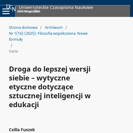
Uniwersyteckie Czasopisma Naukowe
Strona domowa
/
Archiwum
/
Nr 1(16) (2025): Filozofia współczesna. Nowe
formuły
/
Varia
Droga do lepszej wersji
siebie – wytyczne
etyczne dotyczące
sztucznej inteligencji w
edukacji
Csilla Fuszek