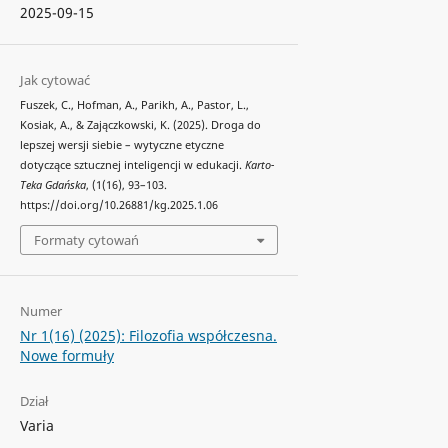
2025-09-15
Jak cytować
Fuszek, C., Hofman, A., Parikh, A., Pastor, L.,
Kosiak, A., & Zajączkowski, K. (2025). Droga do
lepszej wersji siebie – wytyczne etyczne
dotyczące sztucznej inteligencji w edukacji.
Karto-
Teka Gdańska
, (1(16), 93–103.
https://doi.org/10.26881/kg.2025.1.06
Formaty cytowań
Numer
Nr 1(16) (2025): Filozofia współczesna.
Nowe formuły
Dział
Varia