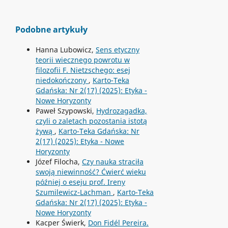
Podobne artykuły
Hanna Lubowicz,
Sens etyczny
teorii wiecznego powrotu w
filozofii F. Nietzschego: esej
niedokończony
,
Karto-Teka
Gdańska: Nr 2(17) (2025): Etyka -
Nowe Horyzonty
Paweł Szypowski,
Hydrozagadka,
czyli o zaletach pozostania istotą
żywą
,
Karto-Teka Gdańska: Nr
2(17) (2025): Etyka - Nowe
Horyzonty
Józef Filocha,
Czy nauka straciła
swoją niewinność? Ćwierć wieku
później o eseju prof. Ireny
Szumilewicz-Lachman
,
Karto-Teka
Gdańska: Nr 2(17) (2025): Etyka -
Nowe Horyzonty
Kacper Świerk,
Don Fidél Pereira.