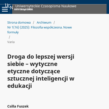
Uniwersyteckie Czasopisma Naukowe
Strona domowa
/
Archiwum
/
Nr 1(16) (2025): Filozofia współczesna. Nowe
formuły
/
Varia
Droga do lepszej wersji
siebie – wytyczne
etyczne dotyczące
sztucznej inteligencji w
edukacji
Csilla Fuszek