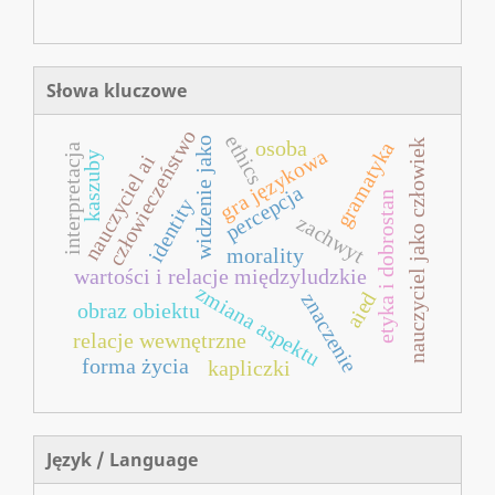
Słowa kluczowe
człowieczeństwo
ethics
widzenie jako
nauczyciel jako człowiek
osoba
gramatyka
interpretacja
gra językowa
kaszuby
nauczyciel ai
percepcja
etyka i dobrostan
identity
zachwyt
morality
wartości i relacje międzyludzkie
zmiana aspektu
aied
znaczenie
obraz obiektu
relacje wewnętrzne
forma życia
kapliczki
Język / Language