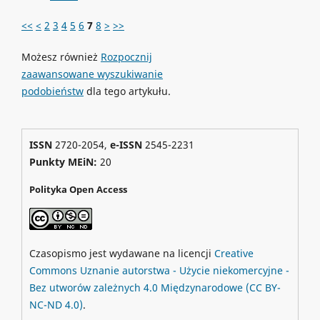
<<
<
2
3
4
5
6
7
8
>
>>
Możesz również
Rozpocznij
zaawansowane wyszukiwanie
podobieństw
dla tego artykułu.
ISSN
2720-2054,
e-ISSN
2545-2231
Punkty MEiN:
20
Polityka Open Access
Czasopismo jest wydawane na licencji
Creative
Commons
Uznanie autorstwa - Użycie niekomercyjne -
Bez utworów zależnych 4.0 Międzynarodowe
(CC BY-
NC-ND 4.0)
.