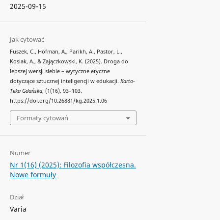
2025-09-15
Jak cytować
Fuszek, C., Hofman, A., Parikh, A., Pastor, L.,
Kosiak, A., & Zajączkowski, K. (2025). Droga do
lepszej wersji siebie – wytyczne etyczne
dotyczące sztucznej inteligencji w edukacji.
Karto-
Teka Gdańska
, (1(16), 93–103.
https://doi.org/10.26881/kg.2025.1.06
Formaty cytowań
Numer
Nr 1(16) (2025): Filozofia współczesna.
Nowe formuły
Dział
Varia