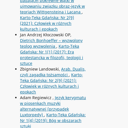
badającej pokrewne wątki w
ujmowaniu związku obraz-język w
teoriach Wittgensteina i Lacana
,
Karto-Teka Gdańska: Nr 2(9)
(2021): Człowiek w różnych
kulturach i epokach
Jan Andrzej Kłoczowski OP,
Dietrich Bonhoeffer – wyzwolony
teolog wyzwolenia
,
Karto-Teka
Gdańska: Nr 1(1) (2017): Era
protestancka w filozofii, teologii i
sztuce
Zbigniew Landowski,
Arab. Dualis,
czyli zagadka tożsamości
,
Karto-
Teka Gdańska: Nr 2(9) (2021):
Człowiek w różnych kulturach i
epokach
Adam Regiewicz ,
Język kerygmatu
w piosenkach muzyki
alternatywnej (przypadek
Luxtorpedy)
,
Karto-Teka Gdańska:
Nr 1(4) (2019): Bóg w obszarach
sztuki