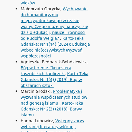
wieków
Małgorzata Obrycka,
Wychowanie
do humanitaryzmu
międzygatunkowego w czasie
wojny. Czego możemy nauczyć się
dziś o edukacji, nauce i równości
od Rudolfa Weigla?
,
Karto-Teka
Gdańska: Nr 1(14) (2024): Edukacja
wobec nie(oczywistych)wyzwań
współczesności
Agnieszka Bednarek-Bohdziewicz,
Bóg w terenie. Ikonosfera
kaszubskich kapliczek
,
Karto-Teka
Gdańska: Nr 1(4) (2019): Bóg w
obszarach sztuki
Marcin Grodzki,
Problematyka i
wyzwania współczesnych studiów
nad genezą islamu
,
Karto-Teka
Gdańska: Nr 2(3) (2018): Barwy
islamu
Hanna Lubowicz,
Wstępny zarys
wybranej literatury wtórnej,