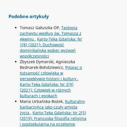
Podobne artykuły
Tomasz Gałuszka OP,
Teologia
zachwytu według św. Tomasza z
Akwinu
,
Karto-Teka Gdańska: Nr
1(8) (2021): Duchowość
dominikańska wobec wyzwań
współczesności
Zbyszek Dymarski, Agnieszka
Bednarek-Bohdziewicz,
Pytając o
tożsamość człowieka w
perspektywie historii i kultury
,
Karto-Teka Gdańska: Nr 2(9)
(2021): Człowiek w różnych
kulturach i epokach
Maria Urbańska-Bożek,
Kulturalny
barbarzyńca jako czuły artysta
życia
,
Karto-Teka Gdańska: Nr 2(5)
(2019): Francuska filozofia religijna
i postsekularna na przełomie