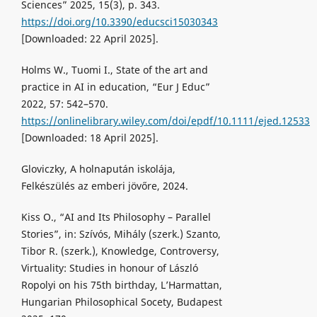
Sciences” 2025, 15(3), p. 343.
https://doi.org/10.3390/educsci15030343
[Downloaded: 22 April 2025].
Holms W., Tuomi I., State of the art and
practice in AI in education, “Eur J Educ”
2022, 57: 542–570.
https://onlinelibrary.wiley.com/doi/epdf/10.1111/ejed.12533
[Downloaded: 18 April 2025].
Gloviczky, A holnapután iskolája,
Felkészülés az emberi jövőre, 2024.
Kiss O., “AI and Its Philosophy – Parallel
Stories”, in: Szívós, Mihály (szerk.) Szanto,
Tibor R. (szerk.), Knowledge, Controversy,
Virtuality: Studies in honour of László
Ropolyi on his 75th birthday, L’Harmattan,
Hungarian Philosophical Socety, Budapest