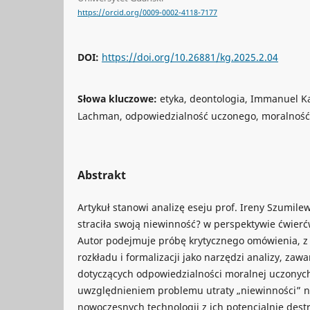
https://orcid.org/0009-0002-4118-7177
DOI:
https://doi.org/10.26881/kg.2025.2.04
Słowa kluczowe:
etyka, deontologia, Immanuel Ka
Lachman, odpowiedzialność uczonego, moralność
Abstrakt
Artykuł stanowi analizę eseju prof. Ireny Szumil
straciła swoją niewinność? w perspektywie ćwierć
Autor podejmuje próbę krytycznego omówienia, z
rozkładu i formalizacji jako narzędzi analizy, zawa
dotyczących odpowiedzialności moralnej uczonyc
uwzględnieniem problemu utraty „niewinności” 
nowoczesnych technologii z ich potencjalnie des