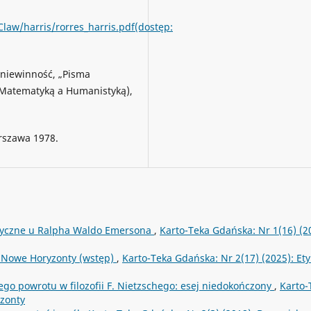
law/harris/rorres_harris.pdf(dostęp:
 niewinność, „Pisma
, Matematyką a Humanistyką),
rszawa 1978.
etyczne u Ralpha Waldo Emersona
,
Karto-Teka Gdańska: Nr 1(16) (2
- Nowe Horyzonty (wstęp)
,
Karto-Teka Gdańska: Nr 2(17) (2025): Ety
ego powrotu w filozofii F. Nietzschego: esej niedokończony
,
Karto-
yzonty