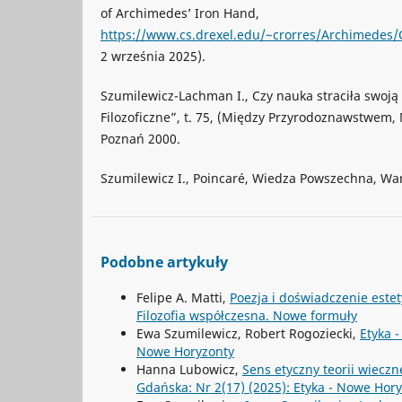
of Archimedes’ Iron Hand,
https://www.cs.drexel.edu/~crorres/Archimedes/C
2 września 2025).
Szumilewicz-Lachman I., Czy nauka straciła swoją
Filozoficzne”, t. 75, (Między Przyrodoznawstwem
Poznań 2000.
Szumilewicz I., Poincaré, Wiedza Powszechna, Wa
Podobne artykuły
Felipe A. Matti,
Poezja i doświadczenie est
Filozofia współczesna. Nowe formuły
Ewa Szumilewicz, Robert Rogoziecki,
Etyka 
Nowe Horyzonty
Hanna Lubowicz,
Sens etyczny teorii wieczn
Gdańska: Nr 2(17) (2025): Etyka - Nowe Hor