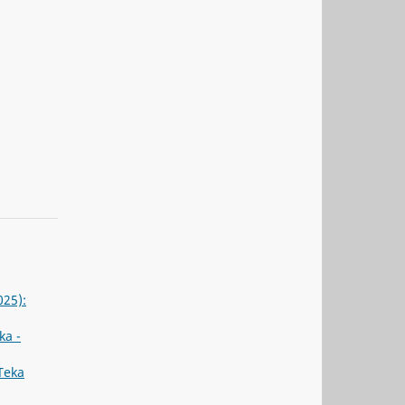
025):
ka -
Teka