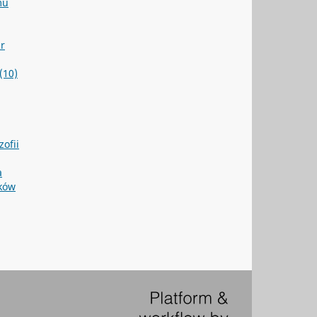
mu
r
(10)
zofii
a
eków