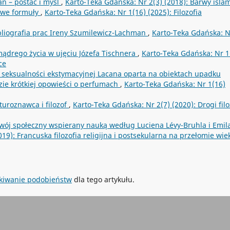
n – postać i myśl
,
Karto-Teka Gdańska: Nr 2(3) (2018): Barwy isla
Nowe formuły
,
Karto-Teka Gdańska: Nr 1(16) (2025): Filozofia
bliografia prac Ireny Szumilewicz-Lachman
,
Karto-Teka Gdańska: N
 mądrego życia w ujęciu Józefa Tischnera
,
Karto-Teka Gdańska: Nr 1
ce
ia seksualności ekstymacyjnej Lacana oparta na obiektach upadku
dzie krótkiej opowieści o perfumach
,
Karto-Teka Gdańska: Nr 1(16)
turoznawca i filozof
,
Karto-Teka Gdańska: Nr 2(7) (2020): Drogi filo
ozwój społeczny wspierany nauką według Luciena Lévy-Bruhla i Emil
19): Francuska filozofia religijna i postsekularna na przełomie wi
kiwanie podobieństw
dla tego artykułu.