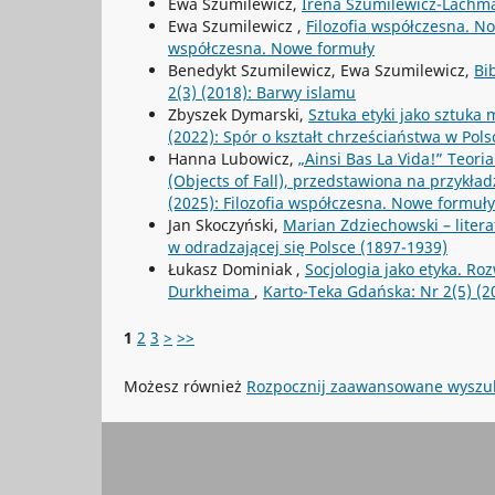
Ewa Szumilewicz,
Irena Szumilewicz-Lachma
Ewa Szumilewicz ,
Filozofia współczesna. 
współczesna. Nowe formuły
Benedykt Szumilewicz, Ewa Szumilewicz,
Bi
2(3) (2018): Barwy islamu
Zbyszek Dymarski,
Sztuka etyki jako sztuka
(2022): Spór o kształt chrześciaństwa w Pols
Hanna Lubowicz,
„Ainsi Bas La Vida!” Teor
(Objects of Fall), przedstawiona na przykła
(2025): Filozofia współczesna. Nowe formuły
Jan Skoczyński,
Marian Zdziechowski – litera
w odradzającej się Polsce (1897-1939)
Łukasz Dominiak ,
Socjologia jako etyka. R
Durkheima
,
Karto-Teka Gdańska: Nr 2(5) (20
1
2
3
>
>>
Możesz również
Rozpocznij zaawansowane wyszu