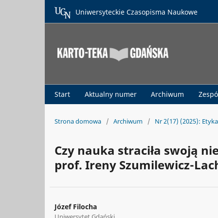
Uniwersyteckie Czasopisma Naukowe
Start
Aktualny numer
Archiwum
Zespó
Strona domowa
/
Archiwum
/
Nr 2(17) (2025): Ety
Czy nauka straciła swoją ni
prof. Ireny Szumilewicz-La
Józef Filocha
Uniwersytet Gdański