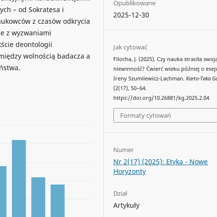
Opublikowane
ych – od Sokratesa i
2025-12-30
naukowców z czasów odkrycia
 je z wyzwaniami
ście deontologii
Jak cytować
 między wolnością badacza a
Filocha, J. (2025). Czy nauka straciła swoj
ństwa.
niewinność? Ćwierć wieku później o esej
Ireny Szumilewicz-Lachman.
Karto-Teka G
(2(17), 50–64.
https://doi.org/10.26881/kg.2025.2.04
Formaty cytowań
Numer
Nr 2(17) (2025): Etyka - Nowe
Horyzonty
Dział
Artykuły