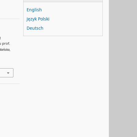
English
Język Polski
Deutsch
ą
u prof.
dańska
,