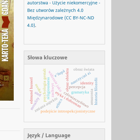
autorstwa - Użycie niekomercyjne -
Bez utworów zależnych 4.0
Międzynarodowe
(CC BY-NC-ND
4.0)
.
Słowa kluczowe
obraz świata
obraz obiektu
psychologia gestalt
e’ñepá
widzenie jako
nauczyciel ai
edmund husserl
religiousness
historia filozofii
identity
osoba
zachwyt
percepcja
amazonia
gramatyka
etyka i dobrostan
aied
człowieczeństwo
zmiana aspektu
morality
ethics
podejście introspekcjonistyczne
Język / Language