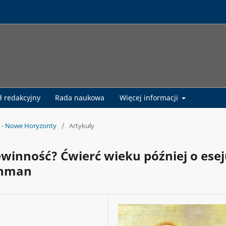
ł redakcyjny
Rada naukowa
Więcej informacji
ka - Nowe Horyzonty
/
Artykuły
ewinność? Ćwierć wieku później o ese
chman