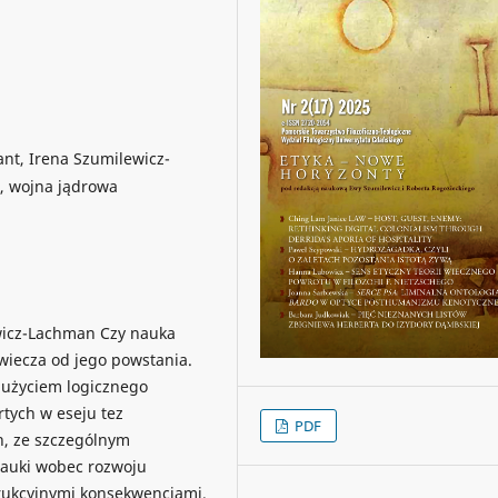
nt, Irena Szumilewicz-
, wojna jądrowa
ewicz-Lachman Czy nauka
wiecza od jego powstania.
 użyciem logicznego
rtych w eseju tez
PDF
h, ze szczególnym
nauki wobec rozwoju
trukcyjnymi konsekwencjami.