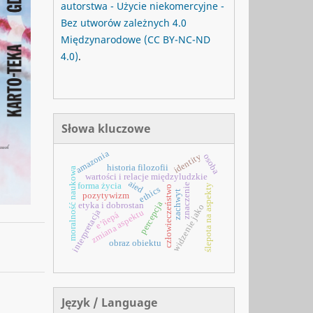
autorstwa - Użycie niekomercyjne -
Bez utworów zależnych 4.0
Międzynarodowe
(CC BY-NC-ND
4.0)
.
Słowa kluczowe
amazonia
identity
osoba
historia filozofii
moralność naukowa
wartości i relacje międzyludzkie
aied
forma życia
znaczenie
ślepota na aspekty
człowieczeństwo
ethics
zachwyt
pozytywizm
percepcja
etyka i dobrostan
widzenie jako
zmiana aspektu
interpretacja
e’ñepá
obraz obiektu
Język / Language