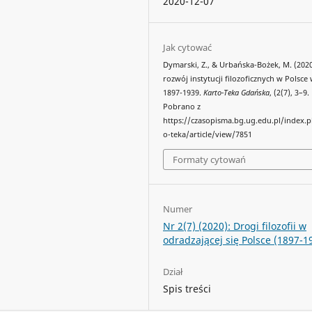
2020-12-07
Jak cytować
Dymarski, Z., & Urbańska-Bożek, M. (2020)
rozwój instytucji filozoficznych w Polsce 
1897-1939.
Karto-Teka Gdańska
, (2(7), 3–9.
Pobrano z
https://czasopisma.bg.ug.edu.pl/index.
o-teka/article/view/7851
Formaty cytowań
Numer
Nr 2(7) (2020): Drogi filozofii w
odradzającej się Polsce (1897-1
Dział
Spis treści