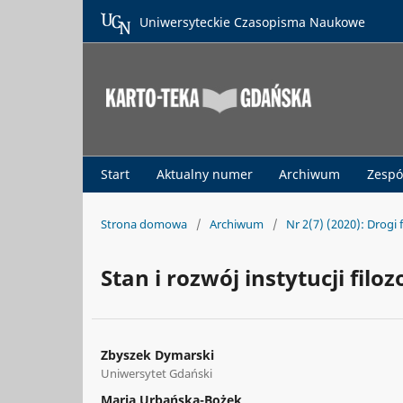
Uniwersyteckie Czasopisma Naukowe
Start
Aktualny numer
Archiwum
Zespó
Strona domowa
/
Archiwum
/
Nr 2(7) (2020): Drogi 
Stan i rozwój instytucji filo
Zbyszek Dymarski
Uniwersytet Gdański
Maria Urbańska-Bożek