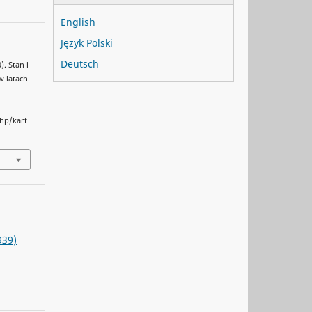
English
Język Polski
Deutsch
. Stan i
w latach
php/kart
939)