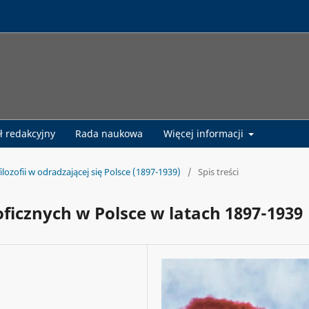
ł redakcyjny
Rada naukowa
Więcej informacji
filozofii w odradzającej się Polsce (1897-1939)
/
Spis treści
zoficznych w Polsce w latach 1897-1939