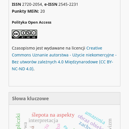
ISSN
2720-2054,
e-ISSN
2545-2231
Punkty MEiN:
20
Polityka Open Access
Czasopismo jest wydawane na licencji
Creative
Commons
Uznanie autorstwa - Użycie niekomercyjne -
Bez utworów zależnych 4.0 Międzynarodowe
(CC BY-
NC-ND 4.0)
.
Słowa kluczowe
amazonia
ślepota na aspekty
obraz obiektu
kapliczki
interpretacja
zachwyt