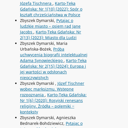
Józefa Tischnera
,
Karto-Teka
Gdańska: Nr 1(10) (2022): Spór o
kształt chrześciaństwa w Polsce
Zbyszek Dymarski,
Pytając o
ludzkie miasto – osiem rad Jane
Jacobs
,
Karto-Teka Gdańska: Nr
2(13) (2023): Miasto dla Ludzi
Zbyszek Dymarski, Maria
Urbańska-Bożek,
Próba
uchwycenia biografii intelektualnej
Adama Synowieckiego
,
Karto-Teka
Gdańska: Nr 2(15) (2024): Europa i
jej wartości w odsłonach
nieoczywistych
Zbyszek Dymarski ,
Józef Tischner
wobec marksizmu. Wstępne
rozpoznania
,
Karto-Teka Gdańska:
Nr 1(6) (2020): Rosyjski renesans
religijny. Źródła – polemiki ‒
konteksty
Zbyszek Dymarski, Agnieszka
Bednarek-Bohdziewicz,
Pytając o