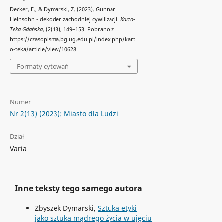
Decker, F., & Dymarski, Z. (2023). Gunnar
Heinsohn - dekoder zachodniej cywilizacji.
Karto-
Teka Gdańska
, (2(13), 149–153. Pobrano z
https://czasopisma.bg.ug.edu.pl/index.php/kart
o-teka/article/view/10628
Formaty cytowań
Numer
Nr 2(13) (2023): Miasto dla Ludzi
Dział
Varia
Inne teksty tego samego autora
Zbyszek Dymarski,
Sztuka etyki
jako sztuka mądrego życia w ujęciu