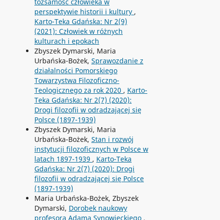
tożsamość człowieka w
perspektywie historii i kultury
,
Karto-Teka Gdańska: Nr 2(9)
(2021): Człowiek w różnych
kulturach i epokach
Zbyszek Dymarski, Maria
Urbańska-Bożek,
Sprawozdanie z
działalności Pomorskiego
Towarzystwa Filozoficzno-
Teologicznego za rok 2020
,
Karto-
Teka Gdańska: Nr 2(7) (2020):
Drogi filozofii w odradzającej się
Polsce (1897-1939)
Zbyszek Dymarski, Maria
Urbańska-Bożek,
Stan i rozwój
instytucji filozoficznych w Polsce w
latach 1897-1939
,
Karto-Teka
Gdańska: Nr 2(7) (2020): Drogi
filozofii w odradzającej się Polsce
(1897-1939)
Maria Urbańska-Bożek, Zbyszek
Dymarski,
Dorobek naukowy
profesora Adama Synowieckiego
,