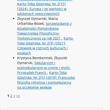
Karto-Teka Gdańska: Nr 2(15)
(2024): Europa i jej wartości w
odsłonach nieoczywistych
Zbyszek Dymarski, Maria
Urbańska-Bożek,
Sprawozdanie z
działalności Pomorskiego
Towarzystwa Filozoficzno-
Teologicznego za rok 2021
,
Karto-
Teka Gdańska: Nr 2(9) (2021):
Człowiek w różnych kulturach i
epokach
Krystyna Bembennek, Zbyszek
Dymarski,
Sekularyzm i
postsekularyzm w czynie i myśli.
Przypadek Francji
,
Karto-Teka
Gdańska: Nr 2(5) (2019): Francuska
filozofia religijna i postsekularna
na przełomie wieków
1
2
>
>>