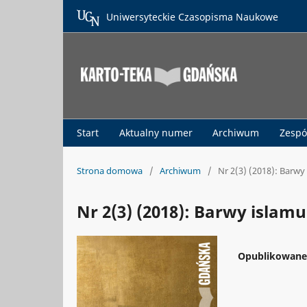
Uniwersyteckie Czasopisma Naukowe
Start
Aktualny numer
Archiwum
Zespó
Strona domowa
/
Archiwum
/
Nr 2(3) (2018): Barwy
Nr 2(3) (2018): Barwy islamu
Opublikowan