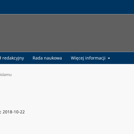
ł redakcyjny
Rada naukowa
Więcej informacji
 islamu
e:
2018-10-22