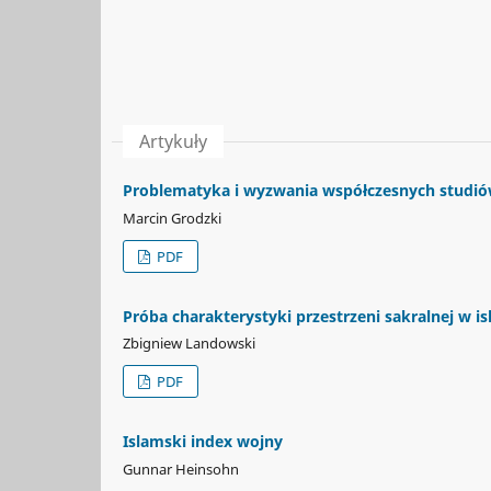
Artykuły
Problematyka i wyzwania współczesnych studió
Marcin Grodzki
PDF
Próba charakterystyki przestrzeni sakralnej w i
Zbigniew Landowski
PDF
Islamski index wojny
Gunnar Heinsohn