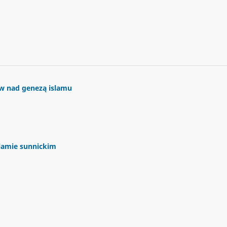
w nad genezą islamu
slamie sunnickim