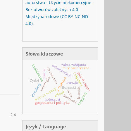
autorstwa - Użycie niekomercyjne -
Bez utworów zależnych 4.0
Międzynarodowe
(CC BY-NC-ND
4.0)
.
Słowa kluczowe
zakaz zabijania
dekonstrukcja
bodhisattwa
via negativa
mity historyczne
rasizm
john d.caputo
bułgakow
sofiaństwo
sofiologia
Żydzi
herezja
elzenberg
florenski
realizm naiwny
kenosis
skóra
e’ñepá
kerygmat
fłorowski
holocaust
gospodarka i polityka
2-4
Język / Language