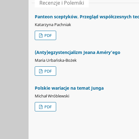
Recenzje i Polemiki
Panteon sceptyków. Przegląd współczesnych te
Katarzyna Pachniak
PDF
(Anty)egzystencjalizm Jeana Améry’ego
Maria Urbańska-Bożek
PDF
Polskie wariacje na temat Junga
Michał Wróblewski
PDF