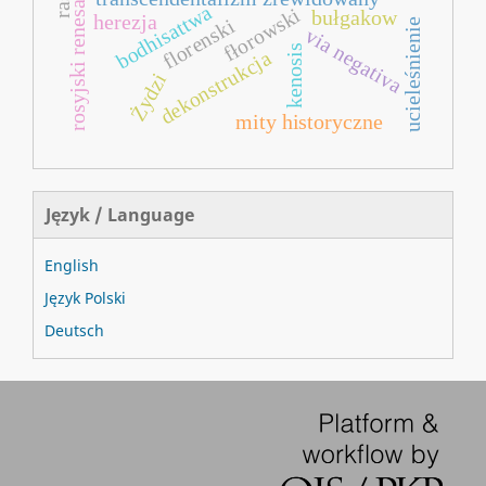
rosyjski renesans religijny
bodhisattwa
fłorowski
bułgakow
herezja
florenski
ucieleśnienie
via negativa
kenosis
dekonstrukcja
Żydzi
mity historyczne
Język / Language
English
Język Polski
Deutsch