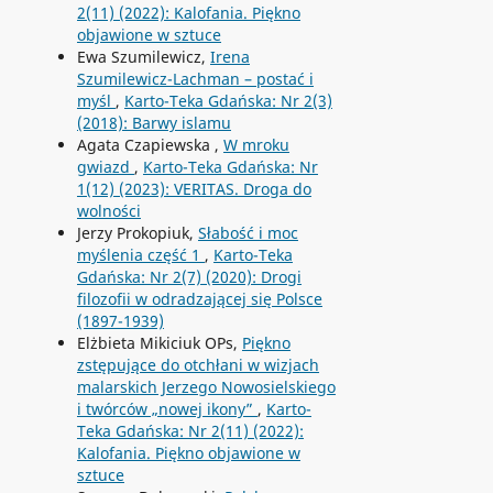
2(11) (2022): Kalofania. Piękno
objawione w sztuce
Ewa Szumilewicz,
Irena
Szumilewicz-Lachman – postać i
myśl
,
Karto-Teka Gdańska: Nr 2(3)
(2018): Barwy islamu
Agata Czapiewska ,
W mroku
gwiazd
,
Karto-Teka Gdańska: Nr
1(12) (2023): VERITAS. Droga do
wolności
Jerzy Prokopiuk,
Słabość i moc
myślenia część 1
,
Karto-Teka
Gdańska: Nr 2(7) (2020): Drogi
filozofii w odradzającej się Polsce
(1897-1939)
Elżbieta Mikiciuk OPs,
Piękno
zstępujące do otchłani w wizjach
malarskich Jerzego Nowosielskiego
i twórców „nowej ikony”
,
Karto-
Teka Gdańska: Nr 2(11) (2022):
Kalofania. Piękno objawione w
sztuce