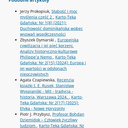
Podobne artykuły
Jerzy Prokopiuk,
Słabość i moc
myślenia część 2
,
Karto-Teka
Gdańska: Nr 1(8) (2021):
Duchowość dominikańska wobec
wyzwań współczesności
Zbyszek Dymarski ,
Europejska
cywilizacja i jej pięć korzeni.
Analizy historyczno-kulturowe
Philippe’a Nemo
,
Karto-Teka
Gdańska: Nr 2(15) (2024): Europa i
jej wartości w odsłonach
nieoczywistych
Agata Czapiewska,
Recenzja
książki I. E. Rusek, Stanisław
Wyspian´ski - Mit - tradycja -
historia, Warszawa 2024.
,
Karto-
Teka Gdańska: Nr 2(17) (2025):
Etyka - Nowe Horyzonty
Piotr J. Przybysz,
Profesor Bohdan
Dziemidok – Człowiek życzliwy
ludziom
,
Karto-Teka Gdańska: Nr