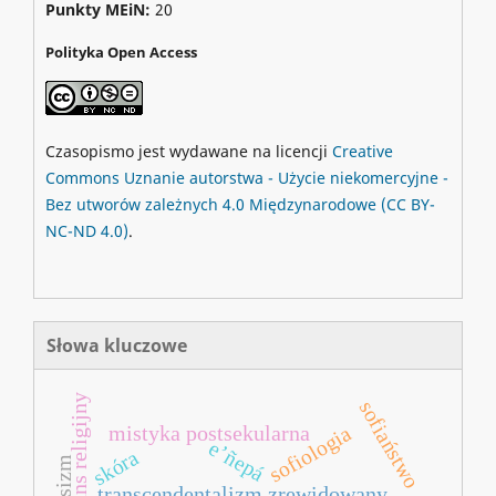
Punkty MEiN:
20
Polityka Open Access
Czasopismo jest wydawane na licencji
Creative
Commons
Uznanie autorstwa - Użycie niekomercyjne -
Bez utworów zależnych 4.0 Międzynarodowe
(CC BY-
NC-ND 4.0)
.
Słowa kluczowe
sofiaństwo
mistyka postsekularna
sofiologia
e’ñepá
skóra
rasizm
transcendentalizm zrewidowany