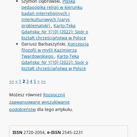
Szymon Dąbrowski,
Polska
pedagogika religii w kierunku
badań interreligijnych i
interkulturowych (zarys
problematyki)
,
Karto-Teka
Gdańska: Nr 1(10) (2022): Spór o
kształt chrześciaństwa w Polsce
Dariusz Barbaszyński,
Koncepcja
filozofii w myśli Kazimierza
Twardowskiego
,
Karto-Teka
Gdańska: Nr 1(10) (2022): Spór o
kształt chrześciaństwa w Polsce
<<
<
1
2
3
4
5
>
>>
Możesz również
Rozpocznij
zaawansowane wyszukiwanie
podobieństw
dla tego artykułu.
ISSN
2720-2054,
e-ISSN
2545-2231