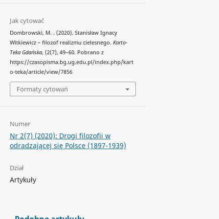
Jak cytować
Dombrowski, M. . (2020). Stanisław Ignacy
Witkiewicz – filozof realizmu cielesnego.
Karto-
Teka Gdańska
, (2(7), 49–60. Pobrano z
https://czasopisma.bg.ug.edu.pl/index.php/kart
o-teka/article/view/7856
Formaty cytowań
Numer
Nr 2(7) (2020): Drogi filozofii w
odradzającej się Polsce (1897-1939)
Dział
Artykuły